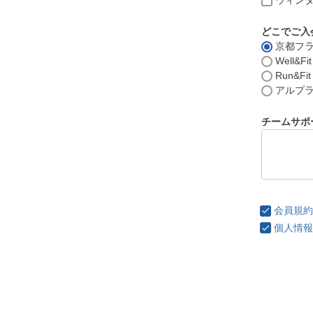
ウィン
どこでご入
京都フ
Well&
Run&F
アルプ
チームサポ
会員規約
個人情報