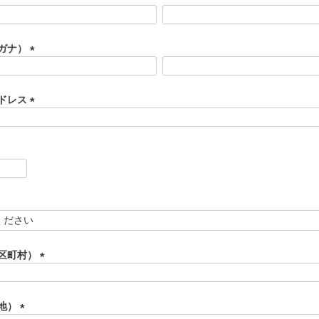
ガナ）
(
必
須
ドレス
)
(
必
須
)
区町村）
(
必
須
地）
)