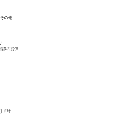
その他
り
知識の提供
卓球