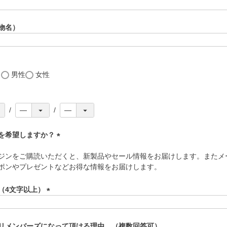
(
必
須
物名）
)
し
男性
女性
を希望しますか？
(
ジンをご購読いただくと、新製品やセール情報をお届けします。またメ
必
ポンやプレゼントなどお得な情報をお届けします。
須
)
（4文字以上）
(
必
須
リメンバーズになって頂ける理由。（複数回答可）