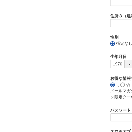
住所３（建
性別
指定な
生年月日
お得な情報
可
否
メールマガ
ン限定クー
パスワード
スマホアプ