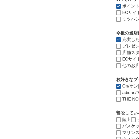
ポイン
ECサ
ミツハ
今後の当店
充実し
プレゼ
店舗ス
ECサイ
他のお
お好きなブ
On/オン
adida
THE N
普段してい
陸上
バスケ
マリンス