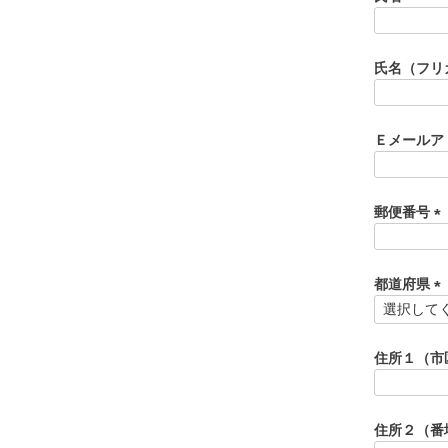
(
必
須
氏名（フリ
)
Ｅメールア
郵便番号
(
必
須
都道府県
)
(
必
須
住所１（市
)
住所２（番