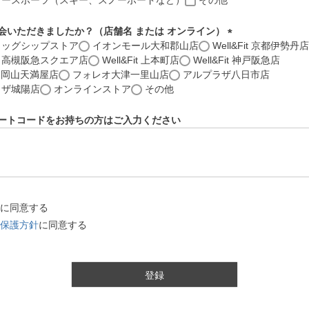
タースポーツ（スキー、スノーボードなど）
その他
会いただきましたか？（店舗名 または オンライン）
ラッグシップストア
イオンモール大和郡山店
Well&Fit 京都伊勢丹店
(
Fit 高槻阪急スクエア店
Well&Fit 上本町店
Well&Fit 神戸阪急店
必
it 岡山天満屋店
フォレオ大津一里山店
アルプラザ八日市店
須
ラザ城陽店
オンラインストア
その他
)
ートコードをお持ちの方はご入力ください
に同意する
保護方針
に同意する
登録