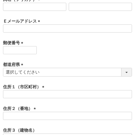
)
(
必
須
Ｅメールアドレス
)
(
必
須
郵便番号
)
(
必
須
都道府県
)
(
必
須
住所１（市区町村）
)
(
必
須
住所２（番地）
)
(
必
須
住所３（建物名）