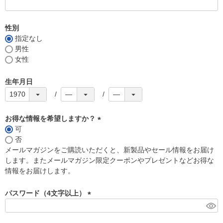
)
性別
指定なし
男性
女性
生年月日
お得な情報を希望しますか？
可
(
否
必
メールマガジンをご購読いただくと、新製品やセール情報をお届け
須
します。またメールマガジン限定クーポンやプレゼントなどお得な
)
情報をお届けします。
パスワード（4文字以上）
(
必