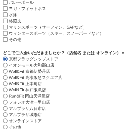
バレーボール
ヨガ・フィットネス
水泳
格闘技
マリンスポーツ（サーフィン、SAPなど）
ウィンタースポーツ（スキー、スノーボードなど）
その他
どこでご入会いただきましたか？（店舗名 または オンライン）
京都フラッグシップストア
(
イオンモール大和郡山店
必
Well&Fit 京都伊勢丹店
須
Well&Fit 高槻阪急スクエア店
)
Well&Fit 上本町店
Well&Fit 神戸阪急店
Run&Fit 岡山天満屋店
フォレオ大津一里山店
アルプラザ八日市店
アルプラザ城陽店
オンラインストア
その他