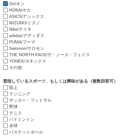
On/オン
HOKA/ホカ
ASICS/アシックス
MIZUNO/ミズノ
Nike/ナイキ
adidas/アディダス
PUMA/プーマ
Salomon/サロモン
THE NORTH FACE/ザ・ノース・フェイス
YONEX/ヨネックス
その他
普段しているスポーツ、もしくは興味がある（複数回答可）
陸上
ランニング
サッカー・フットサル
野球
テニス
バドミントン
卓球
バスケットボール