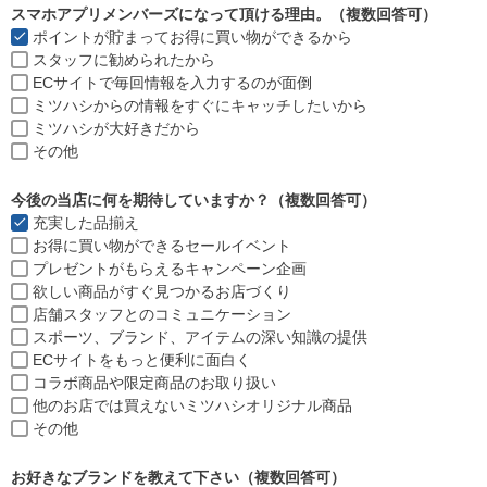
須
スマホアプリメンバーズになって頂ける理由。（複数回答可）
)
ポイントが貯まってお得に買い物ができるから
スタッフに勧められたから
ECサイトで毎回情報を入力するのが面倒
ミツハシからの情報をすぐにキャッチしたいから
ミツハシが大好きだから
その他
今後の当店に何を期待していますか？（複数回答可）
充実した品揃え
お得に買い物ができるセールイベント
プレゼントがもらえるキャンペーン企画
欲しい商品がすぐ見つかるお店づくり
店舗スタッフとのコミュニケーション
スポーツ、ブランド、アイテムの深い知識の提供
ECサイトをもっと便利に面白く
コラボ商品や限定商品のお取り扱い
他のお店では買えないミツハシオリジナル商品
その他
お好きなブランドを教えて下さい（複数回答可）