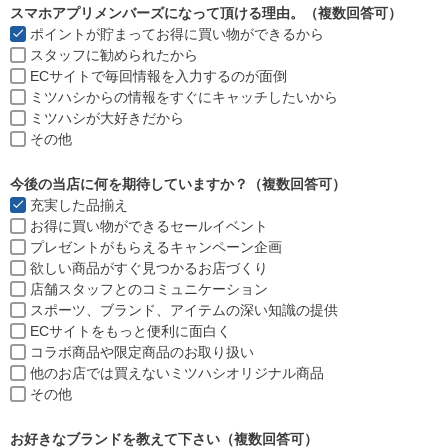
須
スマホアプリメンバーズになって頂ける理由。（複数回答可）
)
ポイントが貯まってお得に買い物ができるから
スタッフに勧められたから
ECサイトで毎回情報を入力するのが面倒
ミツハシからの情報をすぐにキャッチしたいから
ミツハシが大好きだから
その他
今後の当店に何を期待していますか？（複数回答可）
充実した品揃え
お得に買い物ができるセールイベント
プレゼントがもらえるキャンペーン企画
欲しい商品がすぐ見つかるお店づくり
店舗スタッフとのコミュニケーション
スポーツ、ブランド、アイテムの深い知識の提供
ECサイトをもっと便利に面白く
コラボ商品や限定商品のお取り扱い
他のお店では買えないミツハシオリジナル商品
その他
お好きなブランドを教えて下さい（複数回答可）