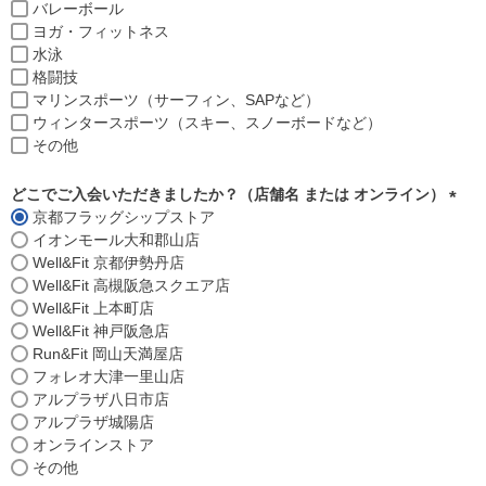
バレーボール
ヨガ・フィットネス
水泳
格闘技
マリンスポーツ（サーフィン、SAPなど）
ウィンタースポーツ（スキー、スノーボードなど）
その他
どこでご入会いただきましたか？（店舗名 または オンライン）
京都フラッグシップストア
(
イオンモール大和郡山店
必
Well&Fit 京都伊勢丹店
須
Well&Fit 高槻阪急スクエア店
)
Well&Fit 上本町店
Well&Fit 神戸阪急店
Run&Fit 岡山天満屋店
フォレオ大津一里山店
アルプラザ八日市店
アルプラザ城陽店
オンラインストア
その他