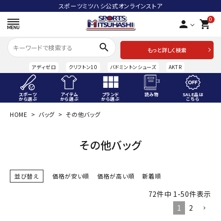
スポーツミツハシ公式オンラインストア
0
person
shopping_cart
search
もっと詳しく検索
アディゼロ
クリフトン10
バドミントンシューズ
AKTR
スポーツ
アイテム
ブランド
読み物
SALE品は
から選ぶ
から選ぶ
から選ぶ
こちら
HOME
バッグ
その他バッグ
ACCOUNT MENU
ようこそ ゲスト 様
その他バッグ
meeting_room
person
ログイン
会員登録
並び替え
価格が安い順
価格が高い順
新着順
スポーツから選ぶ
72
件中
1
-
50
件表示
アイテムから選ぶ
1
2