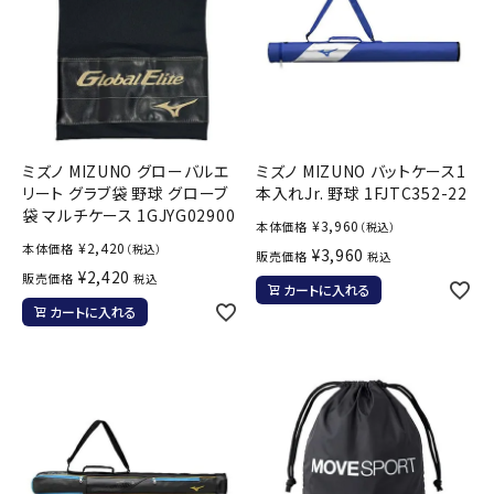
ミズノ MIZUNO グローバルエ
ミズノ MIZUNO バットケース1
リート グラブ袋 野球 グローブ
本入れJr. 野球 1FJTC352-22
袋 マルチケース 1GJYG02900
¥
3,960
本体価格
（税込）
¥
2,420
本体価格
（税込）
¥
3,960
販売価格
税込
¥
2,420
販売価格
税込
カートに入れる
カートに入れる