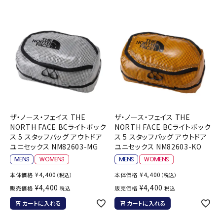
ブランドから選ぶ
SALE品はこちら
INFORMATIOM
ご利用ガイド
お問い合わせ
ザ・ノース・フェイス THE
ザ・ノース・フェイス THE
メルマガ登録
NORTH FACE BCライトボック
NORTH FACE BCライトボック
ス 5 スタッフバッグ アウトドア
ス 5 スタッフバッグ アウトドア
特定商取引法
ユニセックス NM82603-MG
ユニセックス NM82603-KO
プライバシーポリシー
¥
4,400
¥
4,400
本体価格
本体価格
（税込）
（税込）
¥
4,400
¥
4,400
販売価格
販売価格
税込
税込
カートに入れる
カートに入れる