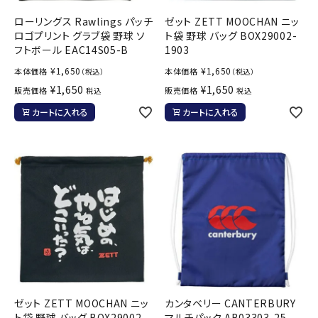
ローリングス Rawlings パッチ
ゼット ZETT MOOCHAN ニッ
ロゴプリント グラブ袋 野球 ソ
ト袋 野球 バッグ BOX29002-
フトボール EAC14S05-B
1903
¥
1,650
¥
1,650
本体価格
本体価格
（税込）
（税込）
¥
1,650
¥
1,650
販売価格
販売価格
税込
税込
カートに入れる
カートに入れる
ゼット ZETT MOOCHAN ニッ
カンタベリー CANTERBURY
ト袋 野球 バッグ BOX29002-
マルチパック AB03303-25