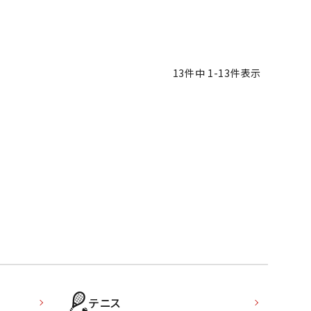
ソックス
WANS
Tasmania
Tecnifibre
THE NORTH
バッグ
Surf
FACE
その他アクセサリー
13
件中
1
-
13
件表示
キャンプ用品
リー・コンテナ
MBRO
UNDER
VICTAS
VIEW
ARMOUR
ラー・ジャグ
キングウェア
ラフ・寝具
ブル・チェア関連
tudio
YASAKA
YONEX
ZAMST
ブルウェア
ト・タープ用品
ベキュー・焚き火
グ
ト・マット・シート
テニス