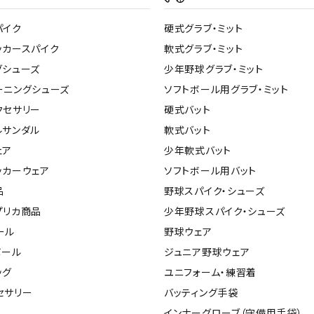
ライ
ソックス
その
パイク
硬式グラブ・ミット
その他アクセサリー
ッカースパイク
軟式グラブ・ミット
グシューズ
少年野球グラブ・ミット
ーニングシューズ
ソフトボール用グラブ・ミット
クセサリー
硬式バット
ルサンダル
軟式バット
ェア
少年軟式バット
ッカーウェア
ソフトボール用バット
品
野球スパイク・シューズ
プリカ商品
少年野球スパイク・シューズ
ール
野球ウェア
ボール
ジュニア野球ウェア
ッグ
ユニフォーム・練習着
セサリー
バッティング手袋
インナーグローブ（守備用手袋）