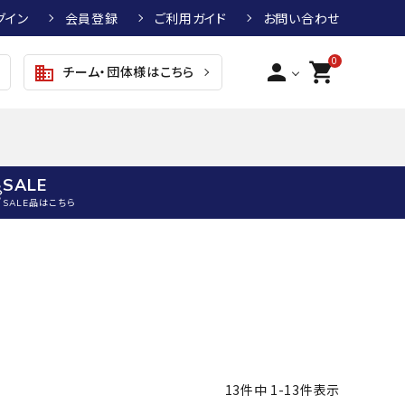
グイン
会員登録
ご利用ガイド
お問い合わせ
0
person
shopping_cart
チーム・団体様はこちら
business
SALE
SALE品はこちら
野球
キッズアパレル
テニス
その他アクセサリー
グラブ・ミット
トップス
硬式テニスラケット
ボール
KTR
arena
asics
ATHLETA
グラブ・ミット
ジャケット・アウター
ジュニア硬式テニスラケット
季節対策商品
野球グラブ・ミット
ボトムス・パンツ
ソフトテニスラケット
健康グッズ
トボール用グラブ・ミット
その他ウェア
ストリングス・ガット（テニス）
ヨガマット
13
件中
1
-
13
件表示