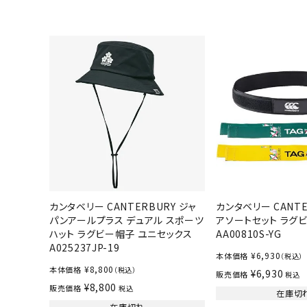
ボール（ハ
その他アク
ウォ
メンズウォ
カンタベリー CANTERBURY ジャ
カンタベリー CANTE
ウィメンズ
パンアールプラス デュアル スポーツ
アソートセット ラグ
ハット ラグビー帽子 ユニセックス
AA00810S-YG
その他アク
A025237JP-19
¥
6,930
本体価格
（税込）
¥
8,800
本体価格
（税込）
¥
6,930
販売価格
税込
¥
8,800
販売価格
税込
在庫切
在庫切れ