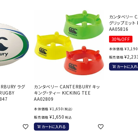
バレーボールシューズ
ミントン
卓球
テニスシューズ
カンタベリー C
グリップミット P
バドミントンシューズ
ンラケット
卓球ラケット
バス
AA05816
フィットネスシューズ
LI-NING
LUXILON
L
・ガット
ラバー
バス
30%OFF
A
陸上スパイク・シューズ
ンシューズ
卓球シューズ
レプ
¥
3,190
本体価格
ハンドボールシューズ
ンウェア
卓球ウェア
ボー
¥
2,23
販売価格
ウォーキング・トレッキングシュ
ボール（卓球）
ボー
ーズ
カートに入れ
ープ
その他アクセサリー
ソッ
アウトドアシューズ
MIKANO
MIKASA
ミ
卓球台
その
ナ
トレーニング・ジム・カジュアル
RBURY ラグ
カンタベリー CANTERBURY キッ
RUGBY
キング・ティー KICKING TEE
キッズカジュアル
セサリー
847
AA02809
スイム・競泳
¥
1,650
本体価格
ドボール
ラグビー
（税込）
サンダル
¥
1,650
販売価格
税込
NEUTRALWO
New Balance
NI
ルシューズ
ラグビースパイク・シューズ
競泳
カートに入れる
RKS
ルウェア
ラグビーウェア
フィ