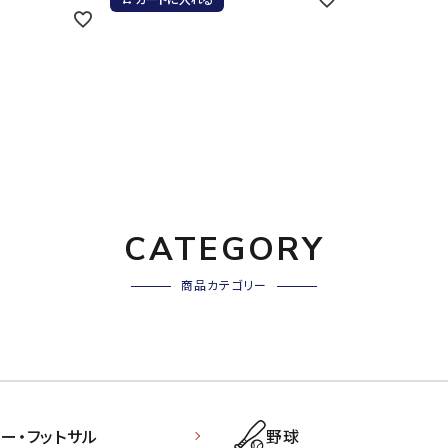
その他アクセサリー
suria
SVOLME
S
トレーニング・ジム/カジ
・格闘技
ュアル
キャ
TRIGGERPOI
uhlsport
U
メンズウェア
NT
クー
ウィメンズウェア
技小物
クッ
キッズウェア
CATEGORY
シュ
コンプレッションウェア
テー
商品カテゴリー
インナーウェア
Wacoal CW-X
Wilson
Ws
テー
シューズ
テン
ジュニアシューズ
バー
ブーツ・サンダル
バッ
バッグ
ベッ
ZETT
ー・フットサル
野球
キャップ