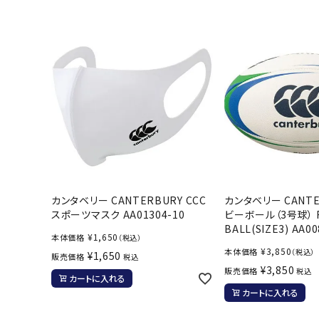
バト
バドミント
ストリングス
バドミント
バドミント
シャトル
グリップテ
バッグ
カンタベリー CANTERBURY CCC
カンタベリー CANTE
ソックス
スポーツマスク AA01304-10
ビーボール（3号球） 
その他アク
BALL(SIZE3) AA00
¥
1,650
本体価格
（税込）
¥
3,850
本体価格
ハン
（税込）
¥
1,650
販売価格
税込
¥
3,850
販売価格
税込
カートに入れる
ハンドボー
カートに入れる
ハンドボー