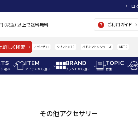
ロ
ご利用ガイド
help
00円（税込）以上で送料無料
と詳しく検索
アディゼロ
クリフトン10
バドミントンシューズ
AKTR
RTS
ITEM
BRAND
TOPIC
から選ぶ
アイテムから選ぶ
ブランドから選ぶ
特集
メンズアパレル
サッカー・フットサル
ウィメンズアパレル
パイク・シューズ
トップス
サッカースパイク
トップス
硬式
adidas
AIGLE
A
その他アクセサリー
シューズアクセサリー
ジャケット・アウター
ジュニアサッカースパイク
ジャケット・アウター
軟式
メンズ・ユニセックスウ
ボトムス・パンツ
トレーニングシューズ
ボトムス・パンツ
少年
その他ウェア
ジュニアレーニングシューズ
その他ウェア
ソフ
ウィメンズウェア