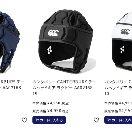
シューズアクセサリー
硬式
Babolat
BIKE
B
ソックス
フットボールサンダル
軟式
セサリー
サッカーウェア
少年
シューズ
バッグ
ジュニアサッカーウェア
ソフ
レプリカ商品
野球
メンズランニング
バックパック
ジュニアレプリカ商品
少年
ウイメンズランニング
トートバッグ
CEP
Chacott
C
サッカーボール
野球
ジュニアランニング
ショルダーバッグ
フットサルボール
ジュ
サッカースパイク
ボディー・ウエストバッグ
サッカーバッグ
ユニ
ジュニアサッカースパイク
ダッフル・ボストンバッグ
その他アクセサリー
バッ
サッカー・フットサルトレーニン
テニスバッグ
RBURY チー
カンタベリー CANTERBURY チー
カンタベリー C
DESCENTE
FINTA
Fo
イン
グシューズ
AA02168-
ムヘッドギア ラグビー AA02168-
ムヘッドギア ラ
その他バッグ
19
10
その
ジュニアサッカー・フットサルト
レーニングシューズ
¥
4,950
¥
4,950
本体価格
本体価格
（税込）
バッ
¥
4,950
¥
4,95
野球スパイク・シューズ
販売価格
販売価格
税込
メン
少年野球スパイク・シューズ
カートに入れる
カートに入れ
HEAD
HELLY
H
ソッ
HANSEN
バスケットボールシューズ
その