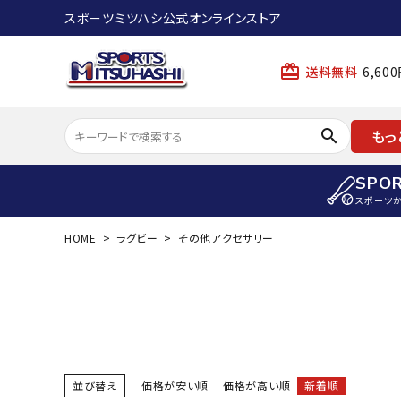
スポーツミツハシ公式オンラインストア
card_giftcard
送料無料
6,6
search
もっ
SPO
スポーツ
HOME
ラグビー
その他アクセサリー
ACCOUNT MENU
陸上
ようこそ ゲスト 様
陸上競技ス
meeting_room
person
ログイン
会員登録
陸上競技用
陸上競技用
スポーツから選ぶ
ェア
並び替え
価格が安い順
価格が高い順
新着順
アイテムから選ぶ
陸上競技用