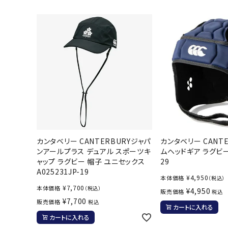
陸上競技用
ブランドから選ぶ
その他アク
SALE品はこちら
INFORMATIOM
ご利用ガイド
お問い合わせ
カンタベリー CANTERBURYジャパ
カンタベリー CANTE
メルマガ登録
ンアールプラス デュアル スポーツキ
ムヘッドギア ラグビー 
特定商取引法
ャップ ラグビー 帽子 ユニセックス
29
A025231JP-19
プライバシーポリシー
¥
4,950
本体価格
（税込）
¥
7,700
本体価格
（税込）
¥
4,950
販売価格
税込
¥
7,700
販売価格
税込
カートに入れる
カートに入れる