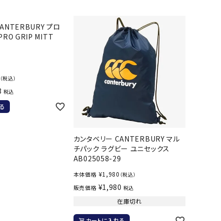
バスケットボール
バレーボール
ANTERBURY プロ
RO GRIP MITT
ケットボールシューズ
バレーボールシューズ
UZeSOMBR
manduka
Marble
Marmot
ケットボールウェア
バレーボールウェア
リカウェア・グッズ
バレーボール用サポーター
（税込）
ル（バスケットボール）
ボール（バレーボール）
3
税込
ル用品（バスケットボール）
ボール用品（バレーボール）
る
クス
ソックス
ツハシオリジ
MIZUNO
molten
MTG
他アクセサリー
その他アクセサリー
ル
カンタベリー CANTERBURY マル
チパック ラグビー ユニセックス
AB025058-29
¥
1,980
本体価格
スイム・競泳
ランニング
（税込）
¥
1,980
販売価格
税込
KE
Nittaku
Ocean Pacific
ogawa tent
在庫切れ
水着・練習水着
メンズランニングシューズ
ットネス水着
レディースランニングシューズ
カートに入れる