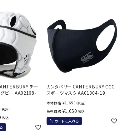
バット
ストリングス・ガット（ソフトテニス）
サポーター・テーピング
UTTERFLY
CANTERBUR
CAPTAIN
ccilu
バット
グリップテープ
タオル
Y
STAG
軟式バット
エッジガード
ソックス
帽子
トボール用バット
テニスシューズ
スパイク・シューズ
テニスバッグ
ランニング・陸上ソックス
キャップ
野球スパイク・シューズ
テニスウェア
テニス・バドミントンソックス
ハット
hampion
Columbia
CONVERSE
DA MISS
ウェア
キャップ・バイザー
野球ソックス
サンバイザー
ニア野球ウェア
ソックス
バスケットソックス
ニット帽・ビーニー
フォーム・練習着
ボール（テニス）
バレーボールソックス
その他キャップ
ティング手袋
その他アクセサリー
トレッキングソックス
ANTERBURY チー
カンタベリー CANTERBURY CCC
xfire
G-FIT
gol.
GOSEN
ナーグローブ（守備用手袋）
グビー AA02168-
スポーツマスク AA01304-19
ラグビーソックス
他手袋
トレーニング・ジム・カジュアル
¥
1,650
本体価格
（税込）
（税込）
グ・ケース
¥
1,650
販売価格
税込
0
税込
テナンス用品
カートに入れる
る
OKA
hummel
JFIT
le coq sportif
クス・ストッキング
他アクセサリー