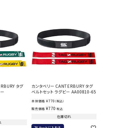
ンドボール）
ヘッドギア（ラグビー）
スク
セサリー
ソックス
スイ
その他アクセサリー
ゴー
ON
ONYONE
PE
その
マリ
Rawlings
Real Stone
Re
ーキング
フィットネス・ヨガ
ーキングシューズ
ヨガウェア
トレ
RBURY タグ
カンタベリー CANTERBURY タグ
ウォーキングシューズ
ヨガマット
健康
ビー
ベルトセット ラグビー AA00810-65
SAYSKY
Sondico
SP
セサリー
ヨガアクセサリー
¥
770
本体価格
（税込）
ダンス・フィットネスウェア
¥
770
販売価格
税込
ダンス・フィットネスシューズ
在庫切れ
れ
インナーウェア
カートに入れる