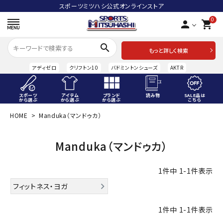
スポーツミツハシ公式オンラインストア
0
person
shopping_cart
search
もっと詳しく検索
アディゼロ
クリフトン10
バドミントンシューズ
AKTR
スポーツ
アイテム
ブランド
読み物
SALE品は
から選ぶ
から選ぶ
から選ぶ
こちら
HOME
Manduka（マンドゥカ）
ACCOUNT MENU
ようこそ ゲスト 様
Manduka（マンドゥカ）
meeting_room
person
ログイン
会員登録
1
件中
1
-
1
件表示
スポーツから選ぶ
フィットネス・ヨガ
アイテムから選ぶ
1
件中
1
-
1
件表示