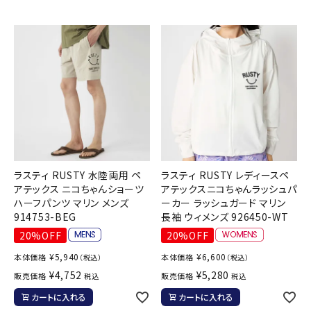
ラスティ RUSTY 水陸両用 ペ
ラスティ RUSTY レディースペ
アテックス ニコちゃんショーツ
アテックスニコちゃんラッシュパ
ハーフパンツ マリン メンズ
ーカー ラッシュガード マリン
914753-BEG
長袖 ウィメンズ 926450-WT
20%OFF
20%OFF
¥
5,940
¥
6,600
本体価格
本体価格
（税込）
（税込）
¥
4,752
¥
5,280
販売価格
販売価格
税込
税込
カートに入れる
カートに入れる