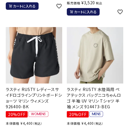
¥
3,520
販売価格
税込
カートに入れる
カートに入れる
ラスティ RUSTY レディースサ
ラスティ RUSTY 水陸両用 ペ
イドロゴラインプリントボードシ
アテックス バッグニコちゃんロ
ョーツ マリン ウィメンズ
ゴ 半袖 UV マリン Tシャツ 半
926400-BK
袖 メンズ 914473-BEG
20%OFF
20%OFF
¥
4,400
¥
4,400
本体価格
本体価格
（税込）
（税込）