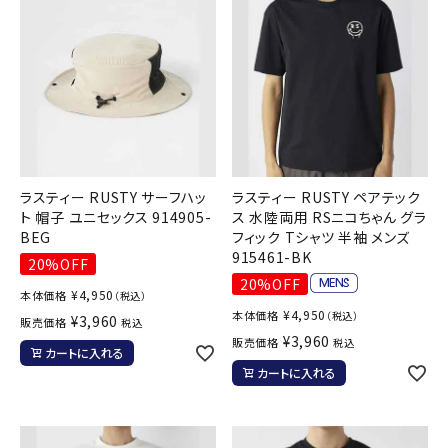
ラスティー RUSTY サーフハッ
ラスティー RUSTY ペアテック
ト 帽子 ユニセックス 914905-
ス 水陸両用 RSニコちゃん グラ
BEG
フィック Tシャツ 半袖 メンズ
915461-BK
20%OFF
20%OFF
¥
4,950
本体価格
（税込）
¥
4,950
本体価格
（税込）
¥
3,960
販売価格
税込
¥
3,960
販売価格
税込
カートに入れる
カートに入れる