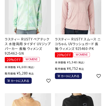
ラスティー RUSTY ペアテック
ラスティー RUSTY スムース ニ
ス 水陸両用 タイダイ UVジップ
コちゃん UVラッシュガード 長
パーカー 長袖 ウィメンズ
袖 ウィメンズ 925460-PK
925462-GN
20%OFF
20%OFF
¥
5,940
本体価格
（税込）
¥
6,600
本体価格
（税込）
¥
4,752
販売価格
税込
¥
5,280
販売価格
税込
カートに入れる
カートに入れる