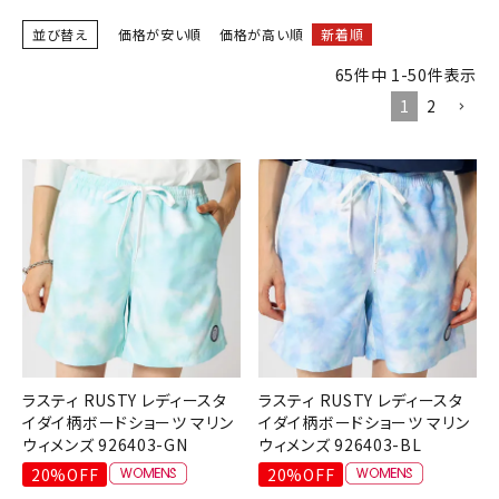
ブランドから選ぶ
並び替え
価格が安い順
価格が高い順
新着順
SALE品はこちら
65
件中
1
-
50
件表示
1
2
INFORMATIOM
ご利用ガイド
お問い合わせ
メルマガ登録
特定商取引法
プライバシーポリシー
ラスティ RUSTY レディースタ
ラスティ RUSTY レディースタ
イダイ柄ボードショーツ マリン
イダイ柄ボードショーツ マリン
ウィメンズ 926403-GN
ウィメンズ 926403-BL
20%OFF
20%OFF