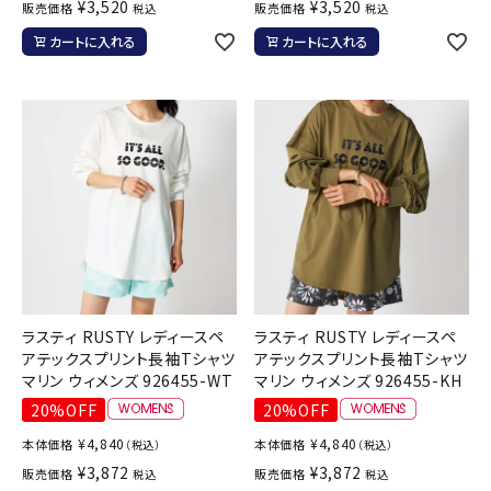
¥
3,520
¥
3,520
販売価格
販売価格
税込
税込
カートに入れる
カートに入れる
ラスティ RUSTY レディースペ
ラスティ RUSTY レディースペ
アテックスプリント長袖Tシャツ
アテックスプリント長袖Tシャツ
マリン ウィメンズ 926455-WT
マリン ウィメンズ 926455-KH
20%OFF
20%OFF
¥
4,840
¥
4,840
本体価格
本体価格
（税込）
（税込）
¥
3,872
¥
3,872
販売価格
販売価格
税込
税込