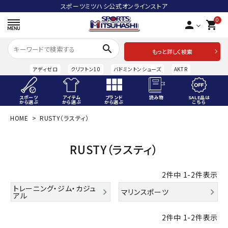
スポーツミツハシ公式オンラインストア
0
person
shopping_cart
search
もっと詳しく検索
アディゼロ
クリフトン10
バドミントンシューズ
AKTR
スポーツ
アイテム
ブランド
読み物
SALE品は
から選ぶ
から選ぶ
から選ぶ
こちら
HOME
RUSTY（ラスティ）
ACCOUNT MENU
ようこそ ゲスト 様
RUSTY（ラスティ）
meeting_room
person
ログイン
会員登録
2
件中
1
-
2
件表示
スポーツから選ぶ
トレーニング・ジム・カジュ
マリンスポーツ
アル
アイテムから選ぶ
2
件中
1
-
2
件表示