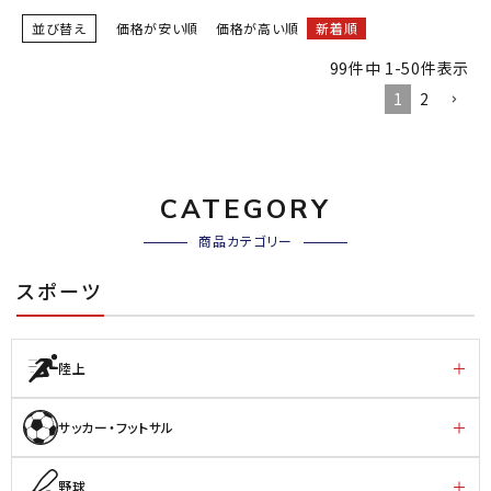
並び替え
価格が安い順
価格が高い順
新着順
99
件中
1
-
50
件表示
1
2
CATEGORY
商品カテゴリー
スポーツ
陸上
サッカー・フットサル
野球