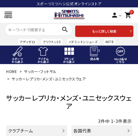
スポーツミツハシ公式オンラインストア
0
person
shopping_cart
search
もっと詳しく検索
アディゼロ
クリフトン10
バドミントンシューズ
AKTR
スポーツ
アイテム
ブランド
読み物
SALE品は
から選ぶ
から選ぶ
から選ぶ
こちら
HOME
サッカー・フットサル
ACCOUNT MENU
サッカーレプリカ・メンズ・ユニセックスウェア
ようこそ ゲスト 様
meeting_room
person
サッカーレプリカ・メンズ・ユニセックスウェ
ログイン
会員登録
ア
スポーツから選ぶ
3
件中
1
-
3
件表示
アイテムから選ぶ
クラブチーム
各国代表