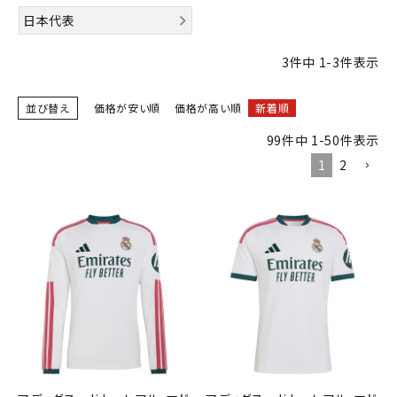
ブランドから選ぶ
日本代表
SALE品はこちら
3
件中
1
-
3
件表示
INFORMATIOM
並び替え
価格が安い順
価格が高い順
新着順
99
件中
1
-
50
件表示
ご利用ガイド
1
2
お問い合わせ
メルマガ登録
特定商取引法
プライバシーポリシー