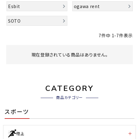
ブランドから選ぶ
Esbit
ogawa rent
SALE品はこちら
SOTO
7
件中
1
-
7
件表示
INFORMATIOM
ご利用ガイド
現在登録されている商品はありません。
お問い合わせ
メルマガ登録
特定商取引法
CATEGORY
プライバシーポリシー
商品カテゴリー
スポーツ
陸上