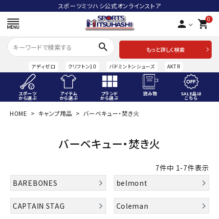
スポーツミツハシ公式オンラインストア
0
person
shopping_cart
search
もっと詳しく検索
アディゼロ
クリフトン10
バドミントンシューズ
AKTR
スポーツ
アイテム
ブランド
読み物
SALE品は
から選ぶ
から選ぶ
から選ぶ
こちら
HOME
キャンプ用品
バーベキュー・焚き火
ACCOUNT MENU
ようこそ ゲスト 様
バーベキュー・焚き火
meeting_room
person
ログイン
会員登録
7
件中
1
-
7
件表示
スポーツから選ぶ
BAREBONES
belmont
アイテムから選ぶ
CAPTAIN STAG
Coleman