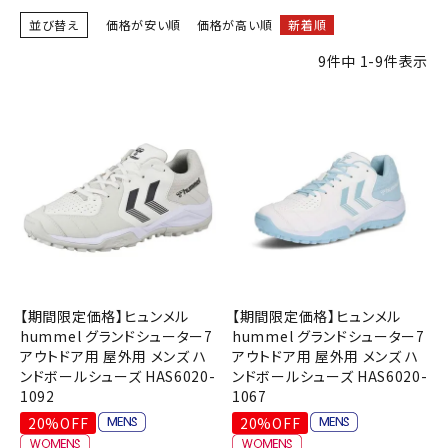
ブランドから選ぶ
並び替え
価格が安い順
価格が高い順
新着順
9
件中
1
-
9
件表示
SALE品はこちら
INFORMATIOM
ご利用ガイド
お問い合わせ
メルマガ登録
特定商取引法
プライバシーポリシー
【期間限定価格】ヒュンメル
【期間限定価格】ヒュンメル
hummel グランドシューター7
hummel グランドシューター7
アウトドア用 屋外用 メンズ ハ
アウトドア用 屋外用 メンズ ハ
ンドボールシューズ HAS6020-
ンドボールシューズ HAS6020-
1092
1067
20%OFF
20%OFF