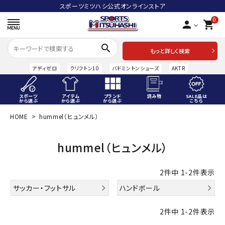
スポーツミツハシ公式オンラインストア
0
person
shopping_cart
search
もっと詳しく検索
アディゼロ
クリフトン10
バドミントンシューズ
AKTR
スポーツ
アイテム
ブランド
読み物
SALE品は
から選ぶ
から選ぶ
から選ぶ
こちら
HOME
hummel（ヒュンメル）
ACCOUNT MENU
ようこそ ゲスト 様
hummel（ヒュンメル）
meeting_room
person
ログイン
会員登録
2
件中
1
-
2
件表示
スポーツから選ぶ
サッカー・フットサル
ハンドボール
アイテムから選ぶ
2
件中
1
-
2
件表示