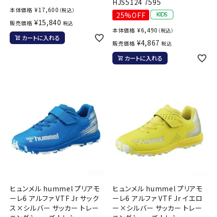
HJS5124 7595
¥
17,600
本体価格
（税込）
25%OFF
¥
15,840
販売価格
税込
¥
6,490
本体価格
（税込）
カートに入れる
¥
4,867
販売価格
税込
カートに入れる
ヒュンメル hummel プリアモ
ヒュンメル hummel プリアモ
ーレ6 アルファ VTF Jr サック
ーレ6 アルファ VTF Jr イエロ
ス×シルバー サッカー トレー
ー×シルバー サッカー トレー