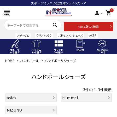
スポーツミツハシ公式オンラインストア
0
person
shopping_cart
search
もっと詳しく検索
アディゼロ
クリフトン10
バドミントンシューズ
AKTR
スポーツ
アイテム
ブランド
読み物
SALE品は
から選ぶ
から選ぶ
から選ぶ
こちら
HOME
ハンドボール
ハンドボールシューズ
ACCOUNT MENU
ようこそ ゲスト 様
ハンドボールシューズ
meeting_room
person
ログイン
会員登録
3
件中
1
-
3
件表示
スポーツから選ぶ
asics
hummel
アイテムから選ぶ
MIZUNO