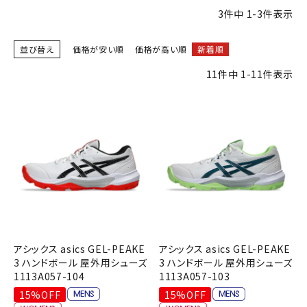
ブランドから選ぶ
3
件中
1
-
3
件表示
SALE品はこちら
並び替え
価格が安い順
価格が高い順
新着順
11
件中
1
-
11
件表示
INFORMATIOM
ご利用ガイド
お問い合わせ
メルマガ登録
特定商取引法
プライバシーポリシー
アシックス asics GEL-PEAKE
アシックス asics GEL-PEAKE
3 ハンドボール 屋外用シューズ
3 ハンドボール 屋外用シューズ
1113A057-104
1113A057-103
15%OFF
15%OFF