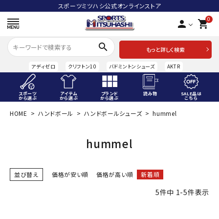
スポーツミツハシ公式オンラインストア
0
person
shopping_cart
search
もっと詳しく検索
アディゼロ
クリフトン10
バドミントンシューズ
AKTR
スポーツ
アイテム
ブランド
読み物
SALE品は
から選ぶ
から選ぶ
から選ぶ
こちら
HOME
ハンドボール
ハンドボールシューズ
hummel
ACCOUNT MENU
ようこそ ゲスト 様
hummel
meeting_room
person
ログイン
会員登録
並び替え
価格が安い順
価格が高い順
新着順
スポーツから選ぶ
5
件中
1
-
5
件表示
アイテムから選ぶ