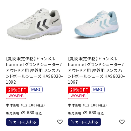
ブランドから選ぶ
SALE品はこちら
INFORMATIOM
ご利用ガイド
【期間限定価格】ヒュンメル
【期間限定価格】ヒュンメル
お問い合わせ
hummel グランドシューター7
hummel グランドシューター7
アウトドア用 屋外用 メンズ ハ
アウトドア用 屋外用 メンズ ハ
メルマガ登録
ンドボールシューズ HAS6020-
ンドボールシューズ HAS6020-
特定商取引法
1092
1067
20%OFF
20%OFF
プライバシーポリシー
¥
12,100
¥
12,100
本体価格
本体価格
（税込）
（税込）
¥
9,680
¥
9,680
販売価格
販売価格
税込
税込
カートに入れる
カートに入れる