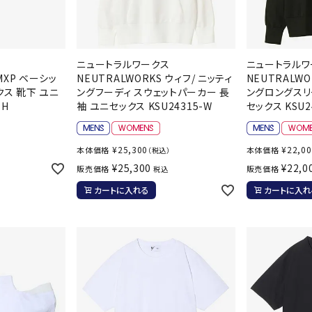
ライ
ソックス
その
その他アクセサリー
ス
ニュートラルワークス
ニュートラルワ
 MXP ベーシッ
NEUTRALWORKS ウィフ/ ニッティ
NEUTRALWO
クス 靴下 ユニ
ングフーディ スウェットパーカー 長
ングロングスリ
-H
袖 ユニセックス KSU24315-W
セックス KSU2
¥
25,300
¥
22,0
本体価格
本体価格
（税込）
¥
25,300
¥
22,0
販売価格
販売価格
税込
カートに入れる
カートに入れ