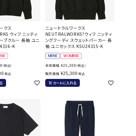
ト・ランタン
他アクセサリー
ークス
ニュートラルワークス
RKS ウィフ ニッティ
NEUTRALWORKS?ウィフ ニッティ
ーブクルー 長袖 ユニ
ングフーディ スウェットパーカー 長
4316-K
袖 ユニセックス KSU24315-K
00
¥
25,300
本体価格
（税込）
（税込）
00
¥
25,300
販売価格
税込
税込
る
カートに入れる