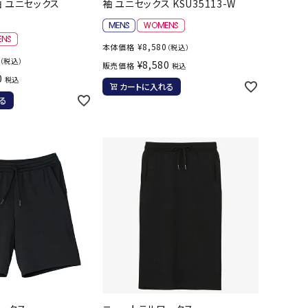
袖 ユニセックス
袖 ユニセックス KSU35113-W
バスケットボール
バレーボール
¥
8,580
本体価格
（税込）
ケットボールシューズ
バレーボールシューズ
（税込）
¥
8,580
販売価格
税込
UZeSOMBR
manduka
Marble
Marmot
ケットボールウェア
バレーボールウェア
0
税込
カートに入れる
リカウェア・グッズ
バレーボール用サポーター
る
ル（バスケットボール）
ボール（バレーボール）
ル用品（バスケットボール）
ボール用品（バレーボール）
クス
ソックス
ツハシオリジ
MIZUNO
molten
MTG
他アクセサリー
その他アクセサリー
ル
スイム・競泳
ランニング
KE
Nittaku
Ocean Pacific
ogawa tent
水着・練習水着
メンズランニングシューズ
ットネス水着
レディースランニングシューズ