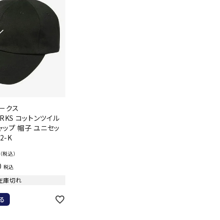
ークス
ORKS コットンツイル
ャップ 帽子 ユニセッ
2-K
（税込）
0
税込
在庫切れ
る