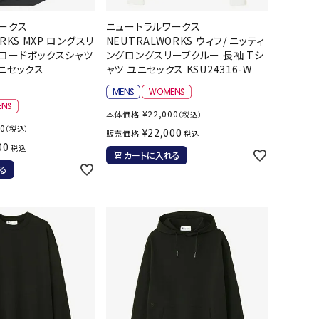
ソックス
WANS
Tasmania
Tecnifibre
THE NORTH
ークス
ニュートラルワークス
バッグ
Surf
FACE
RKS MXP ロングスリ
NEUTRALWORKS ウィフ/ ニッティ
その他アクセサリー
ロードボックスシャツ
ングロングスリーブクルー 長袖 Tシ
ユニセックス
ャツ ユニセックス KSU24316-W
キャンプ用品
¥
22,000
本体価格
リー・コンテナ
（税込）
MBRO
UNDER
VICTAS
VIEW
00
（税込）
¥
22,000
ARMOUR
販売価格
税込
ラー・ジャグ
00
税込
カートに入れる
キングウェア
る
ラフ・寝具
ブル・チェア関連
tudio
YASAKA
YONEX
ZAMST
ブルウェア
ト・タープ用品
ベキュー・焚き火
グ
ト・マット・シート