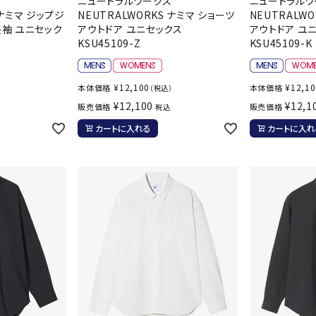
ス
ニュートラルワークス
ニュートラルワ
ンドボール）
ヘッドギア（ラグビー）
スク
 ナミマ ジップジ
NEUTRALWORKS ナミマ ショーツ
NEUTRALW
長袖 ユニセック
アウトドア ユニセックス
アウトドア ユ
セサリー
ソックス
スイ
KSU45109-Z
KSU45109-K
その他アクセサリー
ゴー
ON
ONYONE
PE
その
¥
12,100
¥
12,1
本体価格
本体価格
）
（税込）
マリ
¥
12,100
¥
12,1
販売価格
販売価格
税込
カートに入れる
カートに入れ
Rawlings
Real Stone
Re
ーキング
フィットネス・ヨガ
ーキングシューズ
ヨガウェア
トレ
ウォーキングシューズ
ヨガマット
健康
SAYSKY
Sondico
SP
セサリー
ヨガアクセサリー
ダンス・フィットネスウェア
ダンス・フィットネスシューズ
インナーウェア