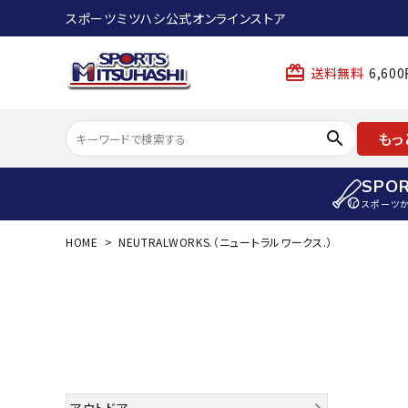
スポーツミツハシ公式オンラインストア
card_giftcard
送料無料
6,6
search
もっ
SPO
スポーツ
HOME
NEUTRALWORKS.（ニュートラルワークス.）
ACCOUNT MENU
陸上
ようこそ ゲスト 様
陸上競技ス
meeting_room
person
ログイン
会員登録
陸上競技用
陸上競技用
スポーツから選ぶ
ェア
アイテムから選ぶ
陸上競技用
アウトドア