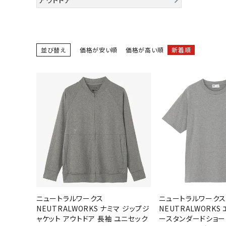
陸上競技用
ブランドから選ぶ
その他アク
並び替え
価格が安い順
価格が高い順
新着順
SALE品はこちら
INFORMATIOM
ご利用ガイド
お問い合わせ
メルマガ登録
特定商取引法
プライバシーポリシー
ニュートラルワークス
ニュートラルワーク
NEUTRALWORKS ナミマ ジップジ
NEUTRALWORKS
ャケット アウトドア 長袖 ユニセック
ースタンダードショー