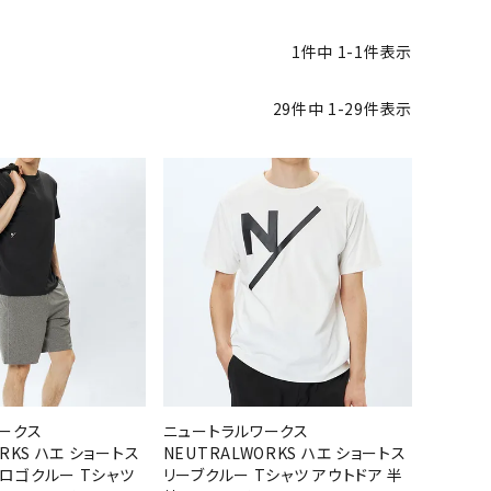
バット
ストリングス・ガット（ソフトテニス）
サポーター・テーピング
UTTERFLY
CANTERBUR
CAPTAIN
ccilu
バット
グリップテープ
タオル
1
件中
1
-
1
件表示
Y
STAG
軟式バット
エッジガード
ソックス
帽子
トボール用バット
テニスシューズ
29
件中
1
-
29
件表示
スパイク・シューズ
テニスバッグ
ランニング・陸上ソックス
キャップ
野球スパイク・シューズ
テニスウェア
テニス・バドミントンソックス
ハット
hampion
Columbia
CONVERSE
DA MISS
ウェア
キャップ・バイザー
野球ソックス
サンバイザー
ニア野球ウェア
ソックス
バスケットソックス
ニット帽・ビーニー
フォーム・練習着
ボール（テニス）
バレーボールソックス
その他キャップ
ティング手袋
その他アクセサリー
トレッキングソックス
xfire
G-FIT
gol.
GOSEN
ナーグローブ（守備用手袋）
ラグビーソックス
他手袋
トレーニング・ジム・カジュアル
グ・ケース
テナンス用品
ークス
ニュートラルワークス
OKA
hummel
JFIT
le coq sportif
クス・ストッキング
ORKS ハエ ショートス
NEUTRALWORKS ハエ ショートス
ロゴクルー Tシャツ
リーブクルー Tシャツ アウトドア 半
他アクセサリー