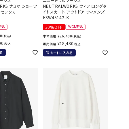
ークス
ニュートラルワークス
ール水着
ジュニアランニングシューズ
ORKS ナミマ ショーツ
NEUTRALWORKS ウィフ ロングタ
ニセックス
イトスカート アウトドア ウィメンズ
ムキャップ
ランニングウェア
KSW45142-K
グル
ランニングタイツ
NALTY
phiten
Prince
PUMA
30%OFF
他アクセサリー
ランニングソックス
00
¥
26,400
（税込）
本体価格
（税込）
ンスポーツ
ランニングキャップ
00
¥
18,480
税込
販売価格
税込
ランニングバッグ・ポーチ
る
カートに入れる
その他アクセサリー
efTourer
RUSTY
ryka
SALOMON
トレーニング用品
アウトドア
ーニング用品
メンズアウトドアウェア
グッズ
ウィメンズアウトドアウェア
AZIO
Speedo
SSK
Super
キッズ・ベビーアウトドアウェア
Natural
アウトドアシューズ
トレッキングシューズ
帽子