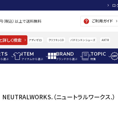
ロ
ご利用ガイド
help
00円（税込）以上で送料無料
と詳しく検索
アディゼロ
クリフトン10
バドミントンシューズ
AKTR
RTS
ITEM
BRAND
TOPIC
から選ぶ
アイテムから選ぶ
ブランドから選ぶ
特集
メンズアパレル
サッカー・フットサル
ウィメンズアパレル
パイク・シューズ
トップス
サッカースパイク
トップス
硬式
adidas
AIGLE
A
NEUTRALWORKS.（ニュートラルワークス.）
シューズアクセサリー
ジャケット・アウター
ジュニアサッカースパイク
ジャケット・アウター
軟式
メンズ・ユニセックスウ
ボトムス・パンツ
トレーニングシューズ
ボトムス・パンツ
少年
その他ウェア
ジュニアレーニングシューズ
その他ウェア
ソフ
ウィメンズウェア