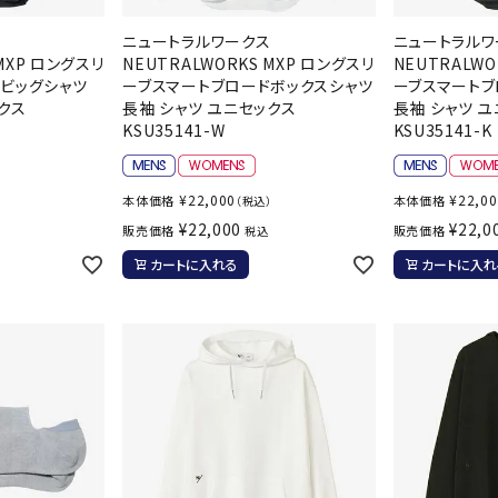
その他アクセサリー
suria
SVOLME
S
ス
ニュートラルワークス
ニュートラルワ
 MXP ロングスリ
NEUTRALWORKS MXP ロングスリ
NEUTRALWO
ビッグシャツ
ーブスマートブロードボックスシャツ
ーブスマートブ
クス
長袖 シャツ ユニセックス
長袖 シャツ 
トレーニング・ジム/カジ
・格闘技
KSU35141-W
KSU35141-K
ュアル
キャ
TRIGGERPOI
uhlsport
U
メンズウェア
¥
22,000
¥
22,0
本体価格
本体価格
）
（税込）
NT
クー
¥
22,000
¥
22,0
ウィメンズウェア
販売価格
販売価格
税込
技小物
クッ
キッズウェア
カートに入れる
カートに入れ
シュ
コンプレッションウェア
テー
インナーウェア
Wacoal CW-X
Wilson
Ws
テー
シューズ
テン
ジュニアシューズ
バー
ブーツ・サンダル
バッ
バッグ
ベッ
ZETT
キャップ