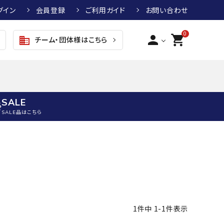
グイン
会員登録
ご利用ガイド
お問い合わせ
0
person
shopping_cart
チーム・団体様はこちら
business
SALE
SALE品はこちら
野球
キッズアパレル
テニス
その他アクセサリー
グラブ・ミット
トップス
硬式テニスラケット
ボール
KTR
arena
asics
ATHLETA
グラブ・ミット
ジャケット・アウター
ジュニア硬式テニスラケット
季節対策商品
野球グラブ・ミット
ボトムス・パンツ
ソフトテニスラケット
健康グッズ
1
件中
1
-
1
件表示
トボール用グラブ・ミット
その他ウェア
ストリングス・ガット（テニス）
ヨガマット