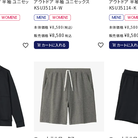
ア 半袖 ユニセッ
アウトドア 半袖 ユニセックス
アウトドア 半
バレーボールシューズ
KSU35114-W
KSU35114-K
ミントン
卓球
テニスシューズ
バドミントンシューズ
ンラケット
卓球ラケット
バス
¥
8,580
¥
8,580
本体価格
本体価格
（税込）
フィットネスシューズ
LI-NING
LUXILON
L
・ガット
ラバー
バス
¥
8,580
¥
8,58
販売価格
販売価格
税込
A
陸上スパイク・シューズ
ンシューズ
卓球シューズ
レプ
カートに入れる
カートに入れ
ハンドボールシューズ
ンウェア
卓球ウェア
ボー
ウォーキング・トレッキングシュ
ボール（卓球）
ボー
ーズ
ープ
その他アクセサリー
ソッ
アウトドアシューズ
MIKANO
MIKASA
ミ
卓球台
その
ナ
トレーニング・ジム・カジュアル
キッズカジュアル
セサリー
スイム・競泳
ドボール
ラグビー
サンダル
NEUTRALWO
New Balance
NI
ルシューズ
ラグビースパイク・シューズ
競泳
RKS
ルウェア
ラグビーウェア
フィ