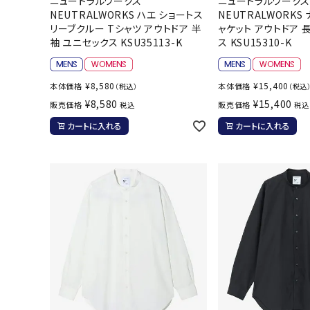
ニュートラルワークス
ニュートラルワーク
ボール（ハ
NEUTRALWORKS ハエ ショートス
NEUTRALWORKS
リーブクルー Tシャツ アウトドア 半
ャケット アウトドア 
その他アク
袖 ユニセックス KSU35113-K
ス KSU15310-K
¥
8,580
¥
15,400
本体価格
本体価格
（税込）
（税込
¥
8,580
¥
15,400
販売価格
販売価格
税込
税込
カートに入れる
カートに入れる
ウォ
メンズウォ
ウィメンズ
その他アク