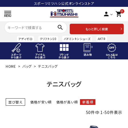
スポーツミツハシ公式オンラインストア
0
person
shopping_cart
search
もっと詳しく検索
アディゼロ
クリフトン10
バドミントンシューズ
AKTR
スポーツ
アイテム
ブランド
読み物
SALE品は
から選ぶ
から選ぶ
から選ぶ
こちら
HOME
バッグ
テニスバッグ
ACCOUNT MENU
ようこそ ゲスト 様
テニスバッグ
meeting_room
person
ログイン
会員登録
並び替え
価格が安い順
価格が高い順
新着順
スポーツから選ぶ
50
件中
1
-
50
件表示
アイテムから選ぶ