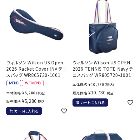
ブランドから選ぶ
SALE品はこちら
INFORMATIOM
ご利用ガイド
ウィルソン Wilson US Open
ウィルソン Wilson US OPEN
お問い合わせ
2026 Racket Cover INV テニ
2026 TENNIS TOTE Navy テ
スバッグ WR805730-1001
ニスバッグ WR805720-1001
メルマガ登録
¥
10,780
本体価格
（税込）
特定商取引法
¥
10,780
¥
5,280
本体価格
販売価格
（税込）
税込
プライバシーポリシー
¥
5,280
販売価格
税込
カートに入れる
カートに入れる