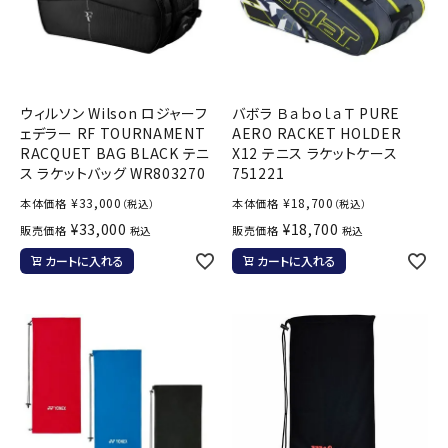
ウィルソン Wilson ロジャーフ
バボラ ＢａｂｏｌａＴ PURE
ェデラー RF TOURNAMENT
AERO RACKET HOLDER
RACQUET BAG BLACK テニ
X12 テニス ラケットケース
ス ラケットバッグ WR803270
751221
¥
33,000
¥
18,700
本体価格
本体価格
（税込）
（税込）
¥
33,000
¥
18,700
販売価格
販売価格
税込
税込
カートに入れる
カートに入れる