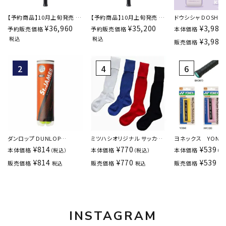
【予約商品】10月上旬発売 ウ
【予約商品】10月上旬発売 ウ
ドウシシャ DOSHISH
ィルソン Wilson ディファイア
ィルソン Wilson ディファイア
大風量 ハンディファ
¥
36,960
¥
35,200
¥
3,980
予約販売価格
予約販売価格
本体価格
DEFYER 98 Pro V1 硬式テニ
DEFYER 100 V1 硬式テニスラ
日焼けクロミ JFSSB
税込
税込
¥
3,980
販売価格
スラケット WR215311U
ケット WR215411U
ダンロップ DUNLOP
ミツハシオリジナル サッカー
ヨネックス YONE
St.JAMES セント・ジェーム
ソックス MH0001
トスーパーデコボ
¥
814
¥
770
¥
539
本体価格
本体価格
本体価格
（税込）
（税込）
（税
ス SDGS 4球入 テニス 硬式
テニス・バドミントン
¥
814
¥
770
¥
539
販売価格
販売価格
販売価格
税込
税込
税
ボール STJAMESJ4TIN
プテープ AC104
INSTAGRAM