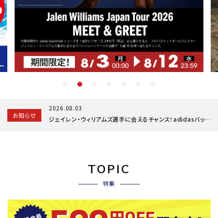
ブランドから選ぶ
SALE品はこちら
INFORMATIOM
ご利用ガイド
お問い合わせ
2026.08.03
お知らせ
メルマガ登録
ジェイレン・ウィリアムズ選手に会えるチャンス！adidasバッシュ購入で応募しよう！
特定商取引法
プライバシーポリシー
TOPIC
特集