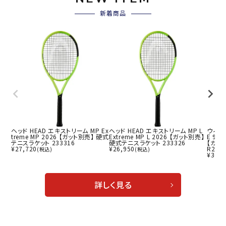
新着商品
ヘッド HEAD エキストリーム MP Ex
ヘッド HEAD エキストリーム MP L
ウィルソ
treme MP 2026 【ガット別売】 硬式
Extreme MP L 2026 【ガット別売】
E 98 
テニスラケット 233316
硬式テニスラケット 233326
【ガッ
¥
27,720
¥
26,950
R215
(税込)
(税込)
¥
36,9
詳しく見る