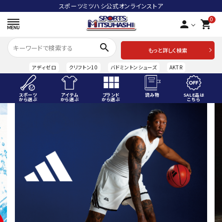
スポーツミツハシ公式オンラインストア
0
person
shopping_cart
search
もっと詳しく検索
アディゼロ
クリフトン10
バドミントンシューズ
AKTR
スポーツ
アイテム
ブランド
読み物
SALE品は
から選ぶ
から選ぶ
から選ぶ
こちら
ACCOUNT MENU
ようこそ ゲスト 様
meeting_room
person
ログイン
会員登録
スポーツから選ぶ
アイテムから選ぶ