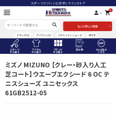
スポーツミツハシ公式オンラインストア
0
person
shopping_cart
search
もっと詳しく検索
アディゼロ
クリフトン10
バドミントンシューズ
AKTR
スポーツ
アイテム
ブランド
読み物
SALE品は
から選ぶ
から選ぶ
から選ぶ
こちら
ACCOUNT MENU
ミズノ MIZUNO 【クレー・砂入り人工
ようこそ ゲスト 様
芝コート】ウエーブエクシード 6 OC テ
meeting_room
person
ログイン
会員登録
ニスシューズ ユニセックス
61GB2512-05
スポーツから選ぶ
アイテムから選ぶ