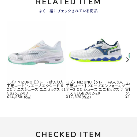
RELATED ITEM
よく一緒にチェックされている商品
ミズノ MIZUNO 【クレー・砂入り人
ミズノ MIZUNO 【クレー・砂入り人
ミズノ
工芝コート】ウエーブエクシード 6
工芝コート】ウエーブエンフォースツ
工芝コ
OC テニスシューズ ユニセックス 61
アー2 OC シューズ ユニセックス テ
WIDE
GB2512-03
ニス 61GB2602-20
クス 6
¥
14,850
¥
17,820
¥
14,8
(税込)
(税込)
CHECKED ITEM