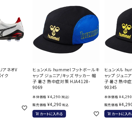
ライ
ソックス
その
その他アクセサリー
レリアネオV
ヒュンメル hummel フットボールキ
ヒュンメル hu
パイク
ャップ ジュニア/キッズ サッカー 帽
ャップ ジュニア
子 暑さ 熱中症対策 HJA4128-
子 暑さ 熱中症対
9069
90345
）
¥
4,290
¥
4,290
本体価格
本体価格
（税込）
¥
4,290
¥
4,29
販売価格
販売価格
税込
カートに入れる
カートに入れ