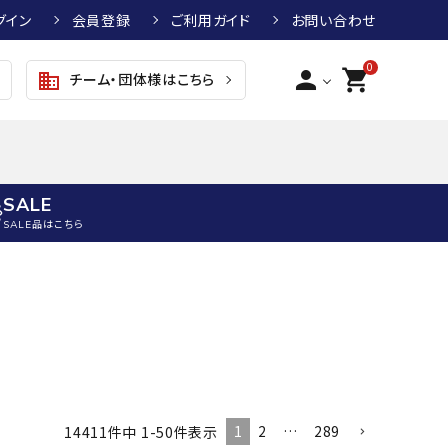
グイン
会員登録
ご利用ガイド
お問い合わせ
0
person
shopping_cart
チーム・団体様はこちら
business
SALE
SALE品はこちら
野球
キッズアパレル
テニス
その他アクセサリー
グラブ・ミット
トップス
硬式テニスラケット
ボール
KTR
arena
asics
ATHLETA
グラブ・ミット
ジャケット・アウター
ジュニア硬式テニスラケット
季節対策商品
野球グラブ・ミット
ボトムス・パンツ
ソフトテニスラケット
健康グッズ
トボール用グラブ・ミット
その他ウェア
ストリングス・ガット（テニス）
ヨガマット
1
2
…
289
14411
件中
1
-
50
件表示