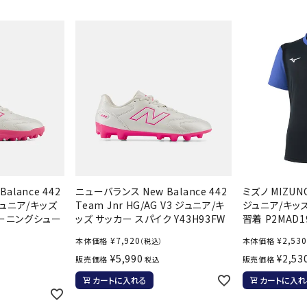
シューズアクセサリー
硬式
Babolat
BIKE
B
ソックス
フットボールサンダル
軟式
セサリー
サッカーウェア
少年
シューズ
バッグ
ジュニアサッカーウェア
ソフ
レプリカ商品
野球
メンズランニング
バックパック
ジュニアレプリカ商品
少年
ウイメンズランニング
トートバッグ
CEP
Chacott
C
サッカーボール
野球
ジュニアランニング
ショルダーバッグ
フットサルボール
ジュ
サッカースパイク
ボディー・ウエストバッグ
サッカーバッグ
ユニ
ジュニアサッカースパイク
ダッフル・ボストンバッグ
その他アクセサリー
バッ
サッカー・フットサルトレーニン
テニスバッグ
alance 442
ニューバランス New Balance 442
ミズノ MIZU
DESCENTE
FINTA
Fo
イン
グシューズ
 ジュニア/キッズ
Team Jnr HG/AG V3 ジュニア/キ
ジュニア/キッズ
その他バッグ
レーニングシュー
ッズ サッカー スパイク Y43H93FW
習着 P2MAD1
その
ジュニアサッカー・フットサルト
レーニングシューズ
バッ
¥
7,920
¥
2,530
本体価格
本体価格
（税込）
野球スパイク・シューズ
¥
5,990
¥
2,53
販売価格
販売価格
メン
税込
少年野球スパイク・シューズ
HEAD
HELLY
H
ソッ
カートに入れる
カートに入れ
HANSEN
バスケットボールシューズ
その