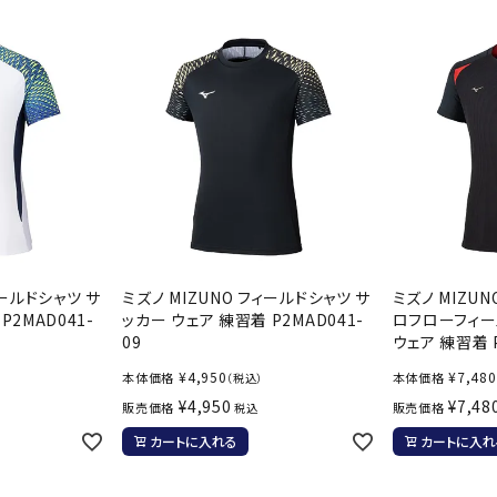
ンドボール）
ヘッドギア（ラグビー）
スク
セサリー
ソックス
スイ
その他アクセサリー
ゴー
ON
ONYONE
PE
その
マリ
Rawlings
Real Stone
Re
ーキング
フィットネス・ヨガ
ィールドシャツ サ
ミズノ MIZUNO フィールドシャツ サ
ミズノ MIZU
ーキングシューズ
ヨガウェア
トレ
P2MAD041-
ッカー ウェア 練習着 P2MAD041-
ロフローフィー
09
ウェア 練習着 P
ウォーキングシューズ
ヨガマット
健康
SAYSKY
Sondico
SP
¥
4,950
¥
7,480
本体価格
本体価格
（税込）
セサリー
ヨガアクセサリー
¥
4,950
¥
7,48
販売価格
販売価格
税込
ダンス・フィットネスウェア
カートに入れる
カートに入れ
ダンス・フィットネスシューズ
インナーウェア