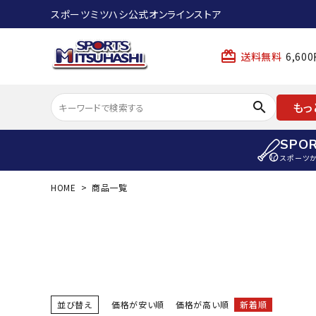
スポーツミツハシ公式オンラインストア
card_giftcard
送料無料
6,6
search
もっ
SPO
スポーツ
HOME
商品一覧
ACCOUNT MENU
陸上
ようこそ ゲスト 様
陸上競技ス
meeting_room
person
ログイン
会員登録
陸上競技用
陸上競技用
スポーツから選ぶ
ェア
並び替え
価格が安い順
価格が高い順
新着順
アイテムから選ぶ
陸上競技用