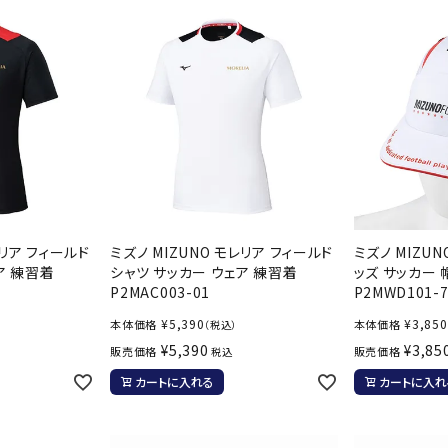
その他アクセサリー
suria
SVOLME
S
トレーニング・ジム/カジ
・格闘技
ュアル
キャ
TRIGGERPOI
uhlsport
U
メンズウェア
NT
クー
ウィメンズウェア
技小物
クッ
キッズウェア
シュ
レリア フィールド
ミズノ MIZUNO モレリア フィールド
ミズノ MIZU
コンプレッションウェア
ア 練習着
シャツ サッカー ウェア 練習着
ッズ サッカー
テー
P2MAC003-01
P2MWD101-7
インナーウェア
Wacoal CW-X
Wilson
Ws
テー
シューズ
¥
5,390
¥
3,850
本体価格
本体価格
（税込）
テン
¥
5,390
¥
3,85
販売価格
販売価格
ジュニアシューズ
税込
バー
ブーツ・サンダル
カートに入れる
カートに入れ
バッ
バッグ
ベッ
ZETT
キャップ