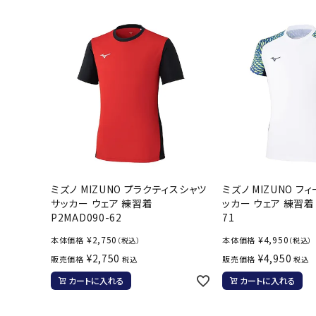
ボール（ハ
その他アク
ウォ
ミズノ MIZUNO プラクティスシャツ
ミズノ MIZUNO フ
メンズウォ
サッカー ウェア 練習着
ッカー ウェア 練習着 
P2MAD090-62
71
ウィメンズ
¥
2,750
¥
4,950
本体価格
本体価格
（税込）
（税込）
その他アク
¥
2,750
¥
4,950
販売価格
販売価格
税込
税込
カートに入れる
カートに入れる