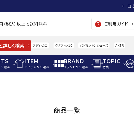
ロ
ご利用ガイド
help
00円（税込）以上で送料無料
と詳しく検索
アディゼロ
クリフトン10
バドミントンシューズ
AKTR
RTS
ITEM
BRAND
TOPIC
から選ぶ
アイテムから選ぶ
ブランドから選ぶ
特集
メンズアパレル
サッカー・フットサル
ウィメンズアパレル
パイク・シューズ
トップス
サッカースパイク
トップス
硬式
adidas
AIGLE
A
商品一覧
シューズアクセサリー
ジャケット・アウター
ジュニアサッカースパイク
ジャケット・アウター
軟式
メンズ・ユニセックスウ
ボトムス・パンツ
トレーニングシューズ
ボトムス・パンツ
少年
その他ウェア
ジュニアレーニングシューズ
その他ウェア
ソフ
ウィメンズウェア