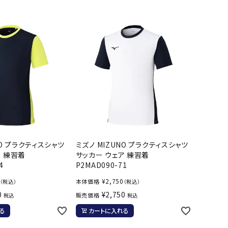
バスケットボール
バレーボール
ケットボールシューズ
バレーボールシューズ
UZeSOMBR
manduka
Marble
Marmot
ケットボールウェア
バレーボールウェア
リカウェア・グッズ
バレーボール用サポーター
ル（バスケットボール）
ボール（バレーボール）
ル用品（バスケットボール）
ボール用品（バレーボール）
クス
ソックス
ツハシオリジ
MIZUNO
molten
MTG
他アクセサリー
その他アクセサリー
ル
NO プラクティスシャツ
ミズノ MIZUNO プラクティスシャツ
ア 練習着
サッカー ウェア 練習着
4
P2MAD090-71
スイム・競泳
ランニング
¥
2,750
本体価格
（税込）
（税込）
0
¥
2,750
販売価格
税込
税込
KE
Nittaku
Ocean Pacific
ogawa tent
水着・練習水着
メンズランニングシューズ
る
カートに入れる
ットネス水着
レディースランニングシューズ