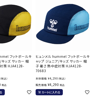
ト・ランタン
他アクセサリー
mmel フットボールキ
ヒュンメル hummel フットボールキ
/キッズ サッカー 帽
ャップ ジュニア/キッズ サッカー 帽
策 HJA4128-
子 暑さ 熱中症対策 HJA4128-
70683
¥
4,290
本体価格
（税込）
（税込）
0
¥
4,290
販売価格
税込
税込
る
カートに入れる