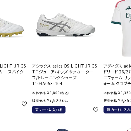
LIGHT JR GS
アシックス asics DS LIGHT JR GS
アディダス adi
カー スパイク
TF ジュニア/キッズ サッカー ター
ドリード 26/2
フ/トレーニングシューズ
ニフォーム サ
1104A053-104
ォーム クラブチ
¥
8,800
¥
9,350
本体価格
本体価格
（税込）
¥
7,920
¥
9,35
販売価格
販売価格
税込
カートに入れる
カートに入れ