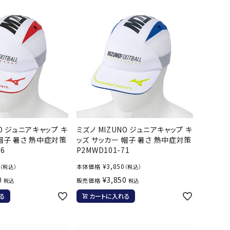
ソックス
WANS
Tasmania
Tecnifibre
THE NORTH
バッグ
Surf
FACE
その他アクセサリー
キャンプ用品
リー・コンテナ
MBRO
UNDER
VICTAS
VIEW
ARMOUR
ラー・ジャグ
キングウェア
ラフ・寝具
NO ジュニアキャップ キ
ミズノ MIZUNO ジュニアキャップ キ
 帽子 暑さ 熱中症対策
ッズ サッカー 帽子 暑さ 熱中症対策
ブル・チェア関連
6
P2MWD101-71
tudio
YASAKA
YONEX
ZAMST
ブルウェア
¥
3,850
本体価格
（税込）
（税込）
ト・タープ用品
0
¥
3,850
販売価格
税込
税込
ベキュー・焚き火
る
カートに入れる
グ
ト・マット・シート