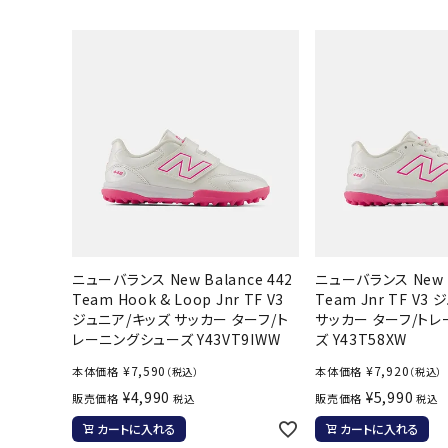
陸上競技用
ブランドから選ぶ
その他アク
SALE品はこちら
INFORMATIOM
ご利用ガイド
お問い合わせ
メルマガ登録
ニューバランス New Balance 442
ニューバランス New B
Team Hook & Loop Jnr TF V3
Team Jnr TF V3
特定商取引法
ジュニア/キッズ サッカー ターフ/ト
サッカー ターフ/ト
レーニングシューズ Y43VT9IWW
ズ Y43T58XW
プライバシーポリシー
¥
7,590
¥
7,920
本体価格
本体価格
（税込）
（税込）
¥
4,990
¥
5,990
販売価格
販売価格
税込
税込
カートに入れる
カートに入れる