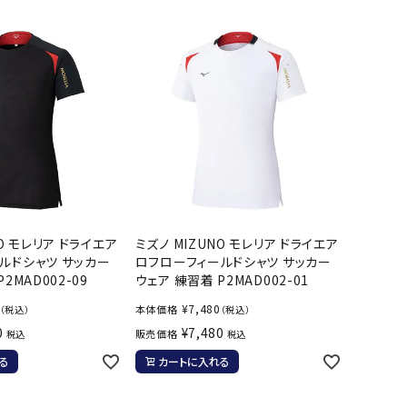
ール水着
ジュニアランニングシューズ
ムキャップ
ランニングウェア
グル
ランニングタイツ
NALTY
phiten
Prince
PUMA
他アクセサリー
ランニングソックス
ンスポーツ
ランニングキャップ
ランニングバッグ・ポーチ
その他アクセサリー
efTourer
RUSTY
ryka
SALOMON
トレーニング用品
アウトドア
NO モレリア ドライエア
ミズノ MIZUNO モレリア ドライエア
ーニング用品
メンズアウトドアウェア
ルドシャツ サッカー
ロフローフィールドシャツ サッカー
2MAD002-09
ウェア 練習着 P2MAD002-01
グッズ
ウィメンズアウトドアウェア
AZIO
Speedo
SSK
Super
¥
7,480
本体価格
（税込）
（税込）
キッズ・ベビーアウトドアウェア
Natural
0
¥
7,480
販売価格
税込
税込
アウトドアシューズ
る
カートに入れる
トレッキングシューズ
帽子