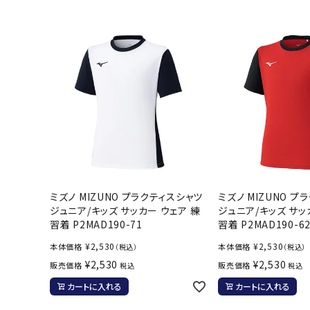
バト
バドミント
ストリングス
バドミント
バドミント
シャトル
グリップテ
バッグ
ミズノ MIZUNO プラクティスシャツ
ミズノ MIZUNO プ
ソックス
ジュニア/キッズ サッカー ウェア 練
ジュニア/キッズ サッ
その他アク
習着 P2MAD190-71
習着 P2MAD190-6
ハン
¥
2,530
¥
2,530
本体価格
本体価格
（税込）
（税込）
¥
2,530
¥
2,530
販売価格
販売価格
税込
税込
ハンドボー
カートに入れる
カートに入れる
ハンドボー