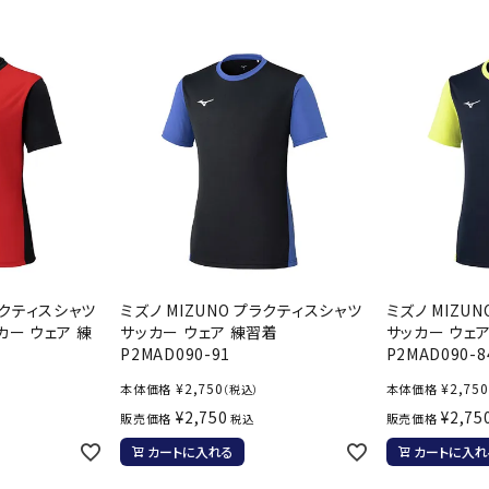
バレーボールシューズ
ミントン
卓球
テニスシューズ
バドミントンシューズ
ンラケット
卓球ラケット
バス
フィットネスシューズ
LI-NING
LUXILON
L
・ガット
ラバー
バス
A
陸上スパイク・シューズ
ンシューズ
卓球シューズ
レプ
ハンドボールシューズ
ンウェア
卓球ウェア
ボー
ウォーキング・トレッキングシュ
ボール（卓球）
ボー
ーズ
ープ
その他アクセサリー
ソッ
アウトドアシューズ
MIKANO
MIKASA
ミ
卓球台
その
ナ
トレーニング・ジム・カジュアル
ラクティスシャツ
ミズノ MIZUNO プラクティスシャツ
ミズノ MIZU
キッズカジュアル
カー ウェア 練
サッカー ウェア 練習着
サッカー ウェ
セサリー
2
P2MAD090-91
P2MAD090-8
スイム・競泳
ドボール
ラグビー
¥
2,750
¥
2,750
本体価格
本体価格
（税込）
サンダル
¥
2,750
¥
2,75
販売価格
販売価格
税込
NEUTRALWO
New Balance
NI
ルシューズ
ラグビースパイク・シューズ
競泳
RKS
カートに入れる
カートに入れ
ルウェア
ラグビーウェア
フィ