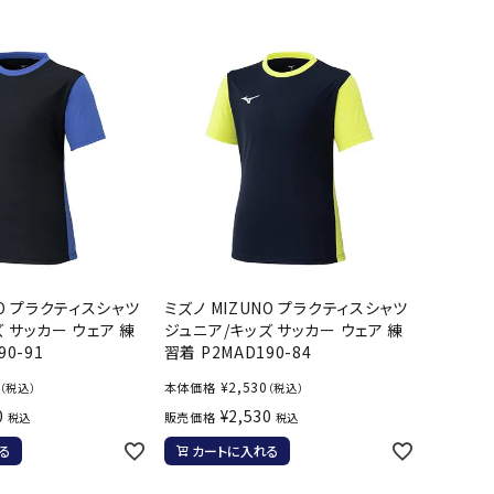
バット
ストリングス・ガット（ソフトテニス）
サポーター・テーピング
UTTERFLY
CANTERBUR
CAPTAIN
ccilu
バット
グリップテープ
タオル
Y
STAG
軟式バット
エッジガード
ソックス
帽子
トボール用バット
テニスシューズ
スパイク・シューズ
テニスバッグ
ランニング・陸上ソックス
キャップ
野球スパイク・シューズ
テニスウェア
テニス・バドミントンソックス
ハット
hampion
Columbia
CONVERSE
DA MISS
ウェア
キャップ・バイザー
野球ソックス
サンバイザー
ニア野球ウェア
ソックス
バスケットソックス
ニット帽・ビーニー
フォーム・練習着
ボール（テニス）
バレーボールソックス
その他キャップ
ティング手袋
その他アクセサリー
トレッキングソックス
NO プラクティスシャツ
ミズノ MIZUNO プラクティスシャツ
xfire
G-FIT
gol.
GOSEN
ナーグローブ（守備用手袋）
 サッカー ウェア 練
ジュニア/キッズ サッカー ウェア 練
ラグビーソックス
90-91
習着 P2MAD190-84
他手袋
トレーニング・ジム・カジュアル
グ・ケース
¥
2,530
本体価格
（税込）
（税込）
0
¥
2,530
販売価格
テナンス用品
税込
税込
OKA
hummel
JFIT
le coq sportif
クス・ストッキング
る
カートに入れる
他アクセサリー