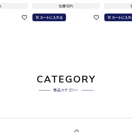
その他アクセサリー
suria
SVOLME
S
れ
在庫切れ
カートに入れる
カートに入れ
トレーニング・ジム/カジ
・格闘技
ュアル
キャ
TRIGGERPOI
uhlsport
U
メンズウェア
NT
クー
ウィメンズウェア
技小物
クッ
キッズウェア
シュ
CATEGORY
コンプレッションウェア
テー
インナーウェア
Wacoal CW-X
Wilson
Ws
テー
商品カテゴリー
シューズ
テン
ジュニアシューズ
バー
ブーツ・サンダル
バッ
バッグ
ベッ
ZETT
キャップ