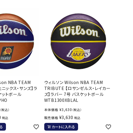
バット
ストリングス・ガット（ソフトテニス）
サポーター・テーピング
UTTERFLY
CANTERBUR
CAPTAIN
ccilu
バット
グリップテープ
タオル
Y
STAG
軟式バット
エッジガード
ソックス
帽子
トボール用バット
テニスシューズ
スパイク・シューズ
テニスバッグ
ランニング・陸上ソックス
キャップ
野球スパイク・シューズ
テニスウェア
テニス・バドミントンソックス
ハット
hampion
Columbia
CONVERSE
DA MISS
ウェア
キャップ・バイザー
野球ソックス
サンバイザー
ニア野球ウェア
ソックス
バスケットソックス
ニット帽・ビーニー
フォーム・練習着
ボール（テニス）
バレーボールソックス
その他キャップ
ティング手袋
その他アクセサリー
トレッキングソックス
on NBA TEAM
ウィルソン Wilson NBA TEAM
xfire
G-FIT
gol.
GOSEN
ナーグローブ（守備用手袋）
フェニックス・サンズ】ラ
TRIBUTE 【ロサンゼルス・レイカー
ラグビーソックス
スケットボール
ズ】ラバー 7号 バスケットボール
他手袋
トレーニング・ジム・カジュアル
PHO
WTB1300XBLAL
グ・ケース
¥
3,630
本体価格
（税込）
（税込）
テナンス用品
0
¥
3,630
販売価格
税込
税込
OKA
hummel
JFIT
le coq sportif
クス・ストッキング
る
カートに入れる
他アクセサリー