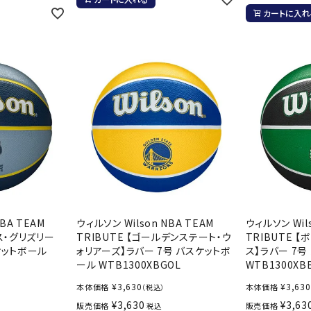
ンドボール）
ヘッドギア（ラグビー）
スク
カートに入れ
セサリー
ソックス
スイ
その他アクセサリー
ゴー
ON
ONYONE
PE
その
マリ
Rawlings
Real Stone
Re
ーキング
フィットネス・ヨガ
ーキングシューズ
ヨガウェア
トレ
ウォーキングシューズ
ヨガマット
健康
BA TEAM
ウィルソン Wilson NBA TEAM
ウィルソン Wils
SAYSKY
Sondico
SP
ィス・グリズリー
TRIBUTE 【ゴールデンステート・ウ
TRIBUTE 
セサリー
ヨガアクセサリー
ケットボール
ォリアーズ】ラバー 7号 バスケットボ
ス】ラバー 7
ダンス・フィットネスウェア
ール WTB1300XBGOL
WTB1300XB
ダンス・フィットネスシューズ
¥
3,630
¥
3,630
本体価格
本体価格
（税込）
インナーウェア
¥
3,630
¥
3,63
販売価格
販売価格
税込