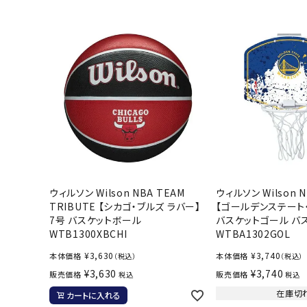
バト
バドミント
ストリングス
バドミント
バドミント
シャトル
グリップテ
バッグ
ウィルソン Wilson NBA TEAM
ウィルソン Wilson 
ソックス
TRIBUTE 【シカゴ・ブルズ ラバー】
【ゴールデンステート
その他アク
7号 バスケットボール
バスケットゴール バ
WTB1300XBCHI
WTBA1302GOL
ハン
¥
3,630
¥
3,740
本体価格
本体価格
（税込）
（税込）
¥
3,630
¥
3,740
販売価格
販売価格
税込
税込
ハンドボー
在庫切
カートに入れる
ハンドボー