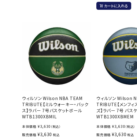
ボール（ハ
カートに入れる
その他アク
ウォ
メンズウォ
ウィメンズ
ウィルソン Wilson NBA TEAM
ウィルソン Wilson N
TRIBUTE【ミルウォーキー・バック
TRIBUTE【メンフ
その他アク
ス】ラバー 7号バスケットボール
ズ】ラバー 7号 バス
WTB1300XBMIL
WTB1300XBMEM
¥
3,630
¥
3,630
本体価格
本体価格
（税込）
（税込）
¥
3,630
¥
3,630
販売価格
販売価格
税込
税込