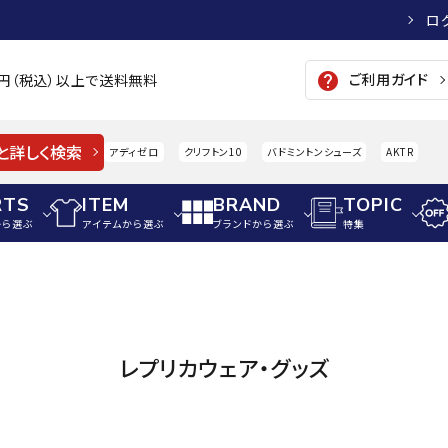
ロ
ご利用ガイド
help
00円（税込）以上で送料無料
と詳しく検索
アディゼロ
クリフトン10
バドミントンシューズ
AKTR
RTS
ITEM
BRAND
TOPIC
から選ぶ
アイテムから選ぶ
ブランドから選ぶ
特集
メンズアパレル
サッカー・フットサル
ウィメンズアパレル
パイク・シューズ
トップス
サッカースパイク
トップス
硬式
adidas
AIGLE
A
レプリカウェア・グッズ
シューズアクセサリー
ジャケット・アウター
ジュニアサッカースパイク
ジャケット・アウター
軟式
メンズ・ユニセックスウ
ボトムス・パンツ
トレーニングシューズ
ボトムス・パンツ
少年
その他ウェア
ジュニアレーニングシューズ
その他ウェア
ソフ
ウィメンズウェア