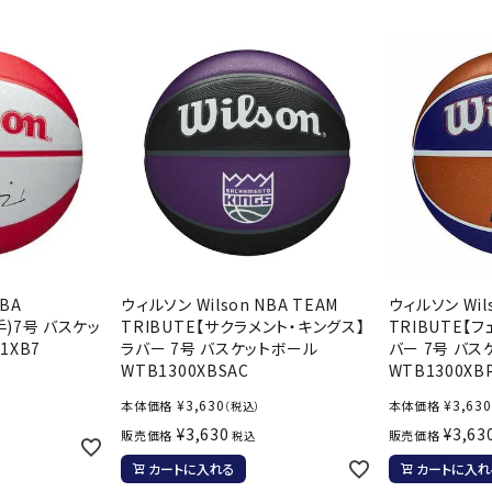
シューズアクセサリー
硬式
Babolat
BIKE
B
ソックス
フットボールサンダル
軟式
セサリー
サッカーウェア
少年
シューズ
バッグ
ジュニアサッカーウェア
ソフ
レプリカ商品
野球
メンズランニング
バックパック
ジュニアレプリカ商品
少年
ウイメンズランニング
トートバッグ
CEP
Chacott
C
サッカーボール
野球
ジュニアランニング
ショルダーバッグ
フットサルボール
ジュ
サッカースパイク
ボディー・ウエストバッグ
サッカーバッグ
ユニ
ジュニアサッカースパイク
ダッフル・ボストンバッグ
その他アクセサリー
バッ
サッカー・フットサルトレーニン
テニスバッグ
NBA
ウィルソン Wilson NBA TEAM
ウィルソン Wils
DESCENTE
FINTA
Fo
イン
グシューズ
手)7号 バスケッ
TRIBUTE【サクラメント・キングス】
TRIBUTE【
その他バッグ
1XB7
ラバー 7号 バスケットボール
バー 7号 バ
その
ジュニアサッカー・フットサルト
WTB1300XBSAC
WTB1300XB
レーニングシューズ
バッ
¥
3,630
¥
3,630
本体価格
本体価格
（税込）
野球スパイク・シューズ
メン
¥
3,630
¥
3,63
販売価格
販売価格
税込
少年野球スパイク・シューズ
HEAD
HELLY
H
ソッ
カートに入れる
カートに入れ
HANSEN
バスケットボールシューズ
その