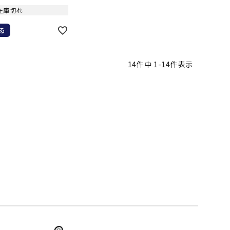
ソックス
WANS
Tasmania
Tecnifibre
THE NORTH
在庫切れ
バッグ
Surf
FACE
る
その他アクセサリー
キャンプ用品
14
件中
1
-
14
件表示
リー・コンテナ
MBRO
UNDER
VICTAS
VIEW
ARMOUR
ラー・ジャグ
キングウェア
ラフ・寝具
ブル・チェア関連
tudio
YASAKA
YONEX
ZAMST
ブルウェア
ト・タープ用品
ベキュー・焚き火
グ
ト・マット・シート