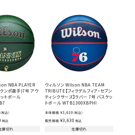
バスケットボール
バレーボール
ケットボールシューズ
バレーボールシューズ
UZeSOMBR
manduka
Marble
Marmot
ケットボールウェア
バレーボールウェア
リカウェア・グッズ
バレーボール用サポーター
ル（バスケットボール）
ボール（バレーボール）
ル用品（バスケットボール）
ボール用品（バレーボール）
クス
ソックス
ツハシオリジ
MIZUNO
molten
MTG
他アクセサリー
その他アクセサリー
ル
on NBA PLAYER
ウィルソン Wilson NBA TEAM
クンポ選手)7号 アウ
TRIBUTE【フィラデルフィア・セブン
ケットボール
ティシクサーズ】ラバー 7号 バスケッ
B7
トボール WTB1300XBPHI
スイム・競泳
ランニング
¥
3,630
本体価格
（税込）
（税込）
KE
Nittaku
Ocean Pacific
ogawa tent
0
¥
3,630
販売価格
税込
税込
水着・練習水着
メンズランニングシューズ
在庫切れ
在庫切れ
ットネス水着
レディースランニングシューズ