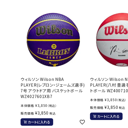
陸上競技用
ブランドから選ぶ
その他アク
SALE品はこちら
INFORMATIOM
ご利用ガイド
お問い合わせ
ウィルソン Wilson NBA
ウィルソン Wilson 
メルマガ登録
PLAYER(レブロン・ジェームズ選手)
PLAYER(八村 塁選
特定商取引法
7号 アウトドア用 バスケットボール
トボール WZ400710
WZ4027601XB7
プライバシーポリシー
¥
3,850
本体価格
（税込）
¥
3,850
本体価格
（税込）
¥
3,850
販売価格
税込
¥
3,850
販売価格
税込
カートに入れる
カートに入れる