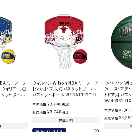
バレーボールシューズ
ミントン
卓球
テニスシューズ
バドミントンシューズ
ンラケット
卓球ラケット
バス
フィットネスシューズ
LI-NING
LUXILON
L
・ガット
ラバー
バス
A
陸上スパイク・シューズ
ンシューズ
卓球シューズ
レプ
ハンドボールシューズ
ンウェア
卓球ウェア
ボー
ウォーキング・トレッキングシュ
ボール（卓球）
ボー
ーズ
ープ
その他アクセサリー
ソッ
アウトドアシューズ
MIKANO
MIKASA
ミ
卓球台
その
ナ
トレーニング・ジム・カジュアル
NBA ミニフープ
ウィルソン Wilson NBA ミニフープ
ウィルソン Wils
・ウォリアーズ】
【シカゴ・ブルズ】バスケットゴール
(ヤニス・アデト
キッズカジュアル
セサリー
スケットボール
バスケットボール WTBA1302CHI
トドア用 バス
スイム・競泳
WZ4006201X
¥
3,740
本体価格
ドボール
ラグビー
（税込）
サンダル
¥
3,850
本体価格
¥
3,740
販売価格
税込
NEUTRALWO
New Balance
NI
¥
3,85
販売価格
在庫切れ
ルシューズ
ラグビースパイク・シューズ
競泳
RKS
れ
ルウェア
ラグビーウェア
フィ
カートに入れる