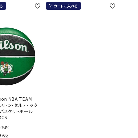
ール水着
ジュニアランニングシューズ
る
カートに入れる
ムキャップ
ランニングウェア
グル
ランニングタイツ
NALTY
phiten
Prince
PUMA
他アクセサリー
ランニングソックス
ンスポーツ
ランニングキャップ
ランニングバッグ・ポーチ
その他アクセサリー
efTourer
RUSTY
ryka
SALOMON
トレーニング用品
アウトドア
ーニング用品
メンズアウトドアウェア
グッズ
ウィメンズアウトドアウェア
on NBA TEAM
AZIO
Speedo
SSK
Super
【ボストン・セルティック
キッズ・ベビーアウトドアウェア
Natural
号 バスケットボール
アウトドアシューズ
BOS
トレッキングシューズ
（税込）
帽子
0
税込