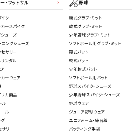
ライ
ー・フットサル
野球
ソックス
その
その他アクセサリー
パイク
硬式グラブ・ミット
ッカースパイク
軟式グラブ・ミット
グシューズ
少年野球グラブ・ミット
ーニングシューズ
ソフトボール用グラブ・ミット
クセサリー
硬式バット
ルサンダル
軟式バット
ェア
少年軟式バット
ッカーウェア
ソフトボール用バット
品
野球スパイク・シューズ
プリカ商品
少年野球スパイク・シューズ
ール
野球ウェア
ボール
ジュニア野球ウェア
ッグ
ユニフォーム・練習着
セサリー
バッティング手袋