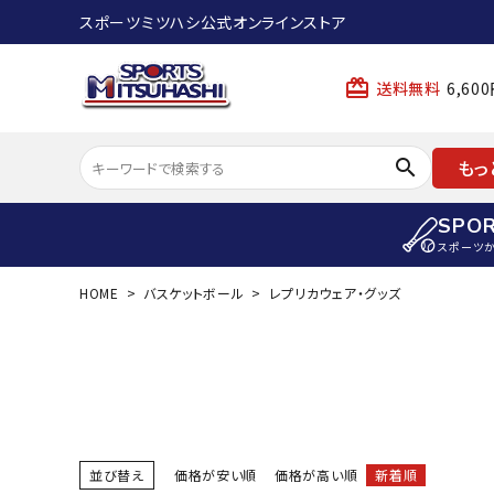
スポーツミツハシ公式オンラインストア
card_giftcard
送料無料
6,6
search
もっ
SPO
スポーツ
HOME
バスケットボール
レプリカウェア・グッズ
ACCOUNT MENU
陸上
ようこそ ゲスト 様
陸上競技ス
meeting_room
person
ログイン
会員登録
陸上競技用
陸上競技用
スポーツから選ぶ
ェア
並び替え
価格が安い順
価格が高い順
新着順
アイテムから選ぶ
陸上競技用