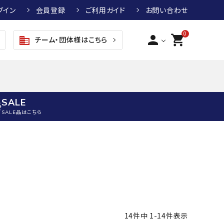
グイン
会員登録
ご利用ガイド
お問い合わせ
0
person
shopping_cart
チーム・団体様はこちら
business
SALE
SALE品はこちら
野球
キッズアパレル
テニス
その他アクセサリー
グラブ・ミット
トップス
硬式テニスラケット
ボール
KTR
arena
asics
ATHLETA
グラブ・ミット
ジャケット・アウター
ジュニア硬式テニスラケット
季節対策商品
野球グラブ・ミット
ボトムス・パンツ
ソフトテニスラケット
健康グッズ
トボール用グラブ・ミット
その他ウェア
ストリングス・ガット（テニス）
ヨガマット
14
件中
1
-
14
件表示