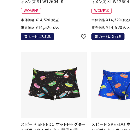
ィメンズ STW12604-K
ィメンズ STW12604
バト
¥
14,520
¥
14,520
本体価格
本体価格
（税込）
（税込
バドミント
¥
14,520
¥
14,520
販売価格
販売価格
税込
税込
ストリングス
カートに入れる
カートに入れる
バドミント
バドミント
シャトル
グリップテ
バッグ
ソックス
その他アク
ハン
ハンドボー
スピード SPEEDO ホットドッグター
スピード SPEEDO
ハンドボー
ンズボックス ボックス 競泳水着 ス
ンズボックス ボックス