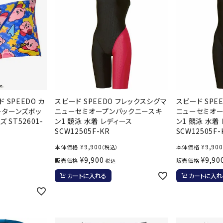
 SPEEDO カ
スピード SPEEDO フレックスシグマ
スピード SPE
ーターンズボッ
ニューセミオープンバックニースキ
ニューセミオー
 ST52601-
ン1 競泳 水着 レディース
ン1 競泳 水着
SCW12505F-KR
SCW12505F-
¥
9,900
¥
9,900
本体価格
本体価格
（税込）
¥
9,900
¥
9,90
販売価格
販売価格
税込
カートに入れる
カートに入れ