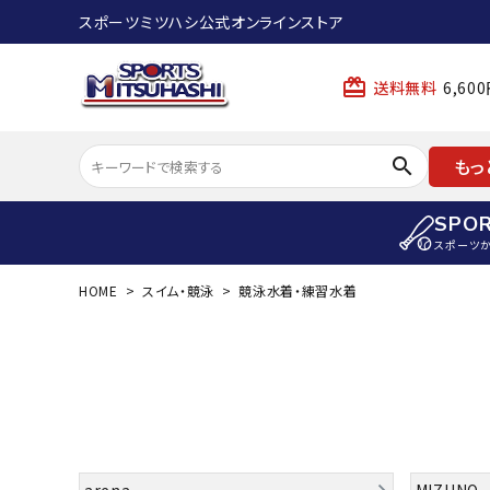
スポーツミツハシ公式オンラインストア
card_giftcard
送料無料
6,6
search
もっ
SPO
スポーツ
HOME
スイム・競泳
競泳水着・練習水着
ACCOUNT MENU
陸上
ようこそ ゲスト 様
陸上競技ス
meeting_room
person
ログイン
会員登録
陸上競技用
陸上競技用
スポーツから選ぶ
ェア
アイテムから選ぶ
陸上競技用
arena
MIZUNO