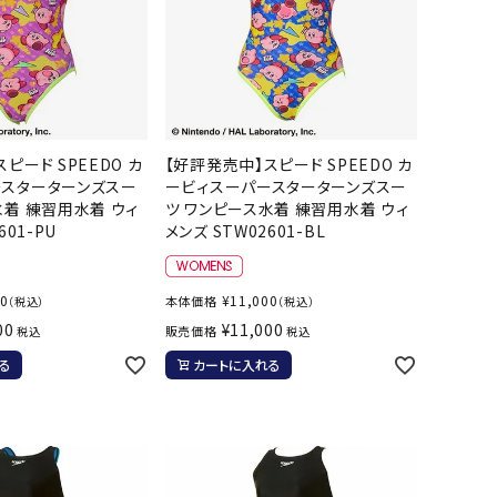
ピード SPEEDO カ
【好評発売中】スピード SPEEDO カ
ースターターンズスー
ービィスーパースターターンズスー
水着 練習用水着 ウィ
ツ ワンピース水着 練習用水着 ウィ
601-PU
メンズ STW02601-BL
00
¥
11,000
本体価格
（税込）
（税込）
00
¥
11,000
販売価格
税込
税込
る
カートに入れる