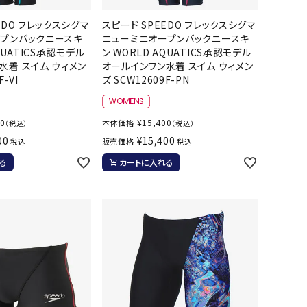
ソックス
WANS
Tasmania
Tecnifibre
THE NORTH
EDO フレックスシグマ
スピード SPEEDO フレックスシグマ
バッグ
Surf
FACE
プンバックニースキ
ニューミニオープンバックニースキ
その他アクセサリー
QUATICS承認モデル
ン WORLD AQUATICS承認モデル
水着 スイム ウィメン
オールインワン水着 スイム ウィメン
キャンプ用品
F-VI
ズ SCW12609F-PN
リー・コンテナ
MBRO
UNDER
VICTAS
VIEW
00
¥
15,400
本体価格
（税込）
（税込）
ARMOUR
ラー・ジャグ
00
¥
15,400
販売価格
税込
税込
キングウェア
る
カートに入れる
ラフ・寝具
ブル・チェア関連
tudio
YASAKA
YONEX
ZAMST
ブルウェア
ト・タープ用品
ベキュー・焚き火
グ
ト・マット・シート