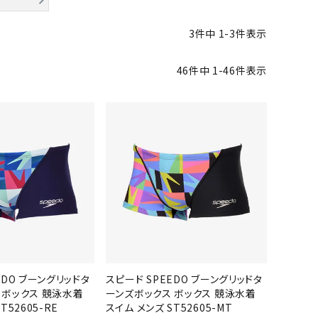
バット
ストリングス・ガット（ソフトテニス）
サポーター・テーピング
UTTERFLY
CANTERBUR
CAPTAIN
ccilu
バット
グリップテープ
タオル
3
件中
1
-
3
件表示
Y
STAG
軟式バット
エッジガード
ソックス
帽子
トボール用バット
テニスシューズ
46
件中
1
-
46
件表示
スパイク・シューズ
テニスバッグ
ランニング・陸上ソックス
キャップ
野球スパイク・シューズ
テニスウェア
テニス・バドミントンソックス
ハット
hampion
Columbia
CONVERSE
DA MISS
ウェア
キャップ・バイザー
野球ソックス
サンバイザー
ニア野球ウェア
ソックス
バスケットソックス
ニット帽・ビーニー
フォーム・練習着
ボール（テニス）
バレーボールソックス
その他キャップ
ティング手袋
その他アクセサリー
トレッキングソックス
xfire
G-FIT
gol.
GOSEN
ナーグローブ（守備用手袋）
ラグビーソックス
他手袋
トレーニング・ジム・カジュアル
グ・ケース
テナンス用品
EDO ブーングリッドタ
スピード SPEEDO ブーングリッドタ
OKA
hummel
JFIT
le coq sportif
クス・ストッキング
 ボックス 競泳水着
ーンズボックス ボックス 競泳水着
T52605-RE
スイム メンズ ST52605-MT
他アクセサリー