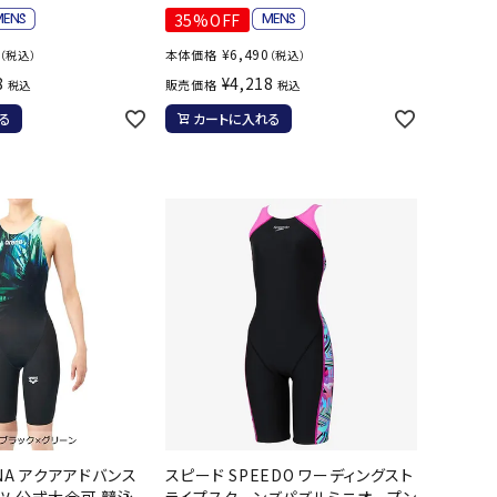
35%OFF
バスケットボール
バレーボール
¥
6,490
本体価格
（税込）
（税込）
8
¥
4,218
販売価格
税込
税込
ケットボールシューズ
バレーボールシューズ
UZeSOMBR
manduka
Marble
Marmot
る
カートに入れる
ケットボールウェア
バレーボールウェア
リカウェア・グッズ
バレーボール用サポーター
ル（バスケットボール）
ボール（バレーボール）
ル用品（バスケットボール）
ボール用品（バレーボール）
クス
ソックス
ツハシオリジ
MIZUNO
molten
MTG
他アクセサリー
その他アクセサリー
ル
スイム・競泳
ランニング
KE
Nittaku
Ocean Pacific
ogawa tent
水着・練習水着
メンズランニングシューズ
NA アクアアドバンス
スピード SPEEDO ワーディングスト
ットネス水着
レディースランニングシューズ
ツ 公式大会可 競泳
ライプスターンズパズルミニオープン