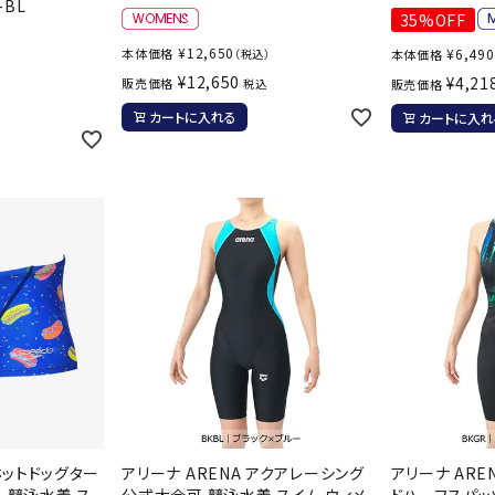
-BL
バレーボールシューズ
35%OFF
ミントン
卓球
テニスシューズ
¥
12,650
本体価格
¥
6,490
（税込）
本体価格
）
¥
12,650
バドミントンシューズ
¥
4,21
販売価格
税込
販売価格
ンラケット
卓球ラケット
バス
フィットネスシューズ
LI-NING
LUXILON
L
カートに入れる
カートに入れ
・ガット
ラバー
バス
A
陸上スパイク・シューズ
ンシューズ
卓球シューズ
レプ
ハンドボールシューズ
ンウェア
卓球ウェア
ボー
ウォーキング・トレッキングシュ
ボール（卓球）
ボー
ーズ
ープ
その他アクセサリー
ソッ
アウトドアシューズ
MIKANO
MIKASA
ミ
卓球台
その
ナ
トレーニング・ジム・カジュアル
キッズカジュアル
セサリー
スイム・競泳
ドボール
ラグビー
サンダル
NEUTRALWO
New Balance
NI
ルシューズ
ラグビースパイク・シューズ
競泳
RKS
 ホットドッグター
アリーナ ARENA アクアレーシング
アリーナ ARE
ルウェア
ラグビーウェア
フィ
 競泳水着 ス
公式大会可 競泳水着 スイム ウィメ
ドハーフスパッ