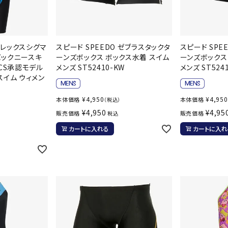
ライ
ソックス
その
その他アクセサリー
 フレックスシグマ
スピード SPEEDO ゼブラスタックタ
スピード SPE
バックニースキ
ーンズボックス ボックス水着 スイム
ーンズボックス
TICS承認モデル
メンズ ST52410-KW
メンズ ST524
スイム ウィメン
¥
4,950
¥
4,950
本体価格
本体価格
（税込）
¥
4,950
¥
4,95
販売価格
販売価格
税込
）
カートに入れる
カートに入れ