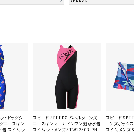
シューズアクセサリー
硬式
Babolat
BIKE
B
ソックス
フットボールサンダル
軟式
セサリー
サッカーウェア
少年
シューズ
バッグ
ジュニアサッカーウェア
ソフ
レプリカ商品
野球
メンズランニング
バックパック
ジュニアレプリカ商品
少年
ウイメンズランニング
トートバッグ
CEP
Chacott
C
サッカーボール
野球
ジュニアランニング
ショルダーバッグ
フットサルボール
ジュ
サッカースパイク
ボディー・ウエストバッグ
サッカーバッグ
ユニ
ジュニアサッカースパイク
ダッフル・ボストンバッグ
その他アクセサリー
バッ
サッカー・フットサルトレーニン
テニスバッグ
DESCENTE
FINTA
Fo
イン
グシューズ
その他バッグ
その
ジュニアサッカー・フットサルト
レーニングシューズ
バッ
野球スパイク・シューズ
メン
 ホットドッグター
スピード SPEEDO パネルターンズ
スピード SPE
少年野球スパイク・シューズ
HEAD
HELLY
H
ソッ
ッグニースキン
ニースキン オールインワン 競泳水着
ーンズボックス
HANSEN
着 スイム ウ
スイム ウィメンズ STW12503-PN
スイム メンズ S
バスケットボールシューズ
その