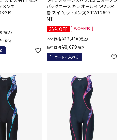
ール水着
ジュニアランニングシューズ
ィメンズ
バッグニースキン オールインワン水
BKGR
着 スイム ウィメンズ STW12607-
ムキャップ
ランニングウェア
MT
グル
ランニングタイツ
NALTY
phiten
Prince
PUMA
35%OFF
20
（税込）
他アクセサリー
ランニングソックス
¥
12,430
本体価格
（税込）
20
税込
ンスポーツ
ランニングキャップ
¥
8,079
販売価格
税込
る
ランニングバッグ・ポーチ
カートに入れる
その他アクセサリー
efTourer
RUSTY
ryka
SALOMON
トレーニング用品
アウトドア
ーニング用品
メンズアウトドアウェア
グッズ
ウィメンズアウトドアウェア
AZIO
Speedo
SSK
Super
キッズ・ベビーアウトドアウェア
Natural
アウトドアシューズ
トレッキングシューズ
帽子