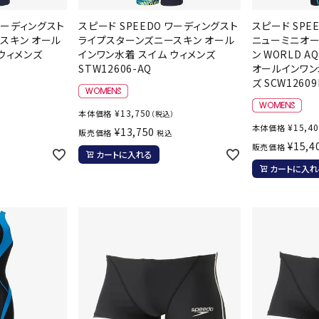
その他アクセサリー
suria
SVOLME
S
 ワーディングスト
スピード SPEEDO ワーディングスト
スピード SPE
スキン オール
ライプスターンズニースキン オール
ニューミニオー
ウィメンズ
インワン水着 スイム ウィメンズ
ン WORLD A
STW12606-AQ
オールインワン
トレーニング・ジム/カジ
・格闘技
ズ SCW12609
ュアル
¥
13,750
本体価格
）
（税込）
キャ
TRIGGERPOI
uhlsport
U
メンズウェア
¥
15,4
本体価格
¥
13,750
販売価格
NT
税込
クー
¥
15,4
ウィメンズウェア
販売価格
カートに入れる
技小物
クッ
キッズウェア
カートに入れ
シュ
コンプレッションウェア
テー
インナーウェア
Wacoal CW-X
Wilson
Ws
テー
シューズ
テン
ジュニアシューズ
バー
ブーツ・サンダル
バッ
バッグ
ベッ
ZETT
キャップ