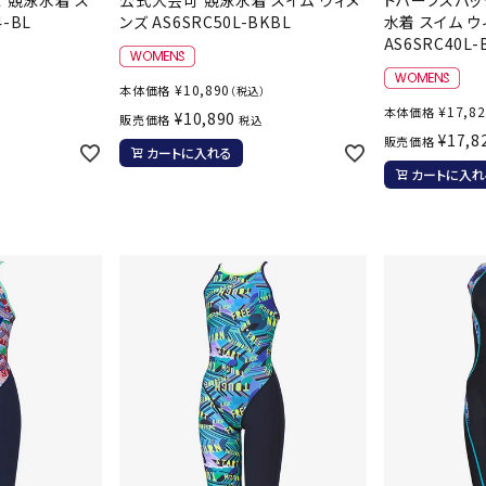
ンドボール）
ヘッドギア（ラグビー）
スク
4-BL
ンズ AS6SRC50L-BKBL
水着 スイム ウ
AS6SRC40L-
セサリー
ソックス
スイ
その他アクセサリー
ゴー
¥
10,890
本体価格
（税込）
ON
ONYONE
PE
¥
17,8
本体価格
その
¥
10,890
販売価格
税込
¥
17,8
販売価格
マリ
カートに入れる
カートに入れ
Rawlings
Real Stone
Re
ーキング
フィットネス・ヨガ
ーキングシューズ
ヨガウェア
トレ
ウォーキングシューズ
ヨガマット
健康
SAYSKY
Sondico
SP
セサリー
ヨガアクセサリー
ダンス・フィットネスウェア
ダンス・フィットネスシューズ
インナーウェア