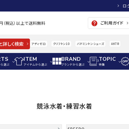
ロ
ご利用ガイド
help
00円（税込）以上で送料無料
と詳しく検索
アディゼロ
クリフトン10
バドミントンシューズ
AKTR
RTS
ITEM
BRAND
TOPIC
から選ぶ
アイテムから選ぶ
ブランドから選ぶ
特集
メンズアパレル
サッカー・フットサル
ウィメンズアパレル
パイク・シューズ
トップス
サッカースパイク
トップス
硬式
adidas
AIGLE
A
競泳水着・練習水着
シューズアクセサリー
ジャケット・アウター
ジュニアサッカースパイク
ジャケット・アウター
軟式
メンズ・ユニセックスウ
ボトムス・パンツ
トレーニングシューズ
ボトムス・パンツ
少年
その他ウェア
ジュニアレーニングシューズ
その他ウェア
ソフ
ウィメンズウェア
SPEEDO