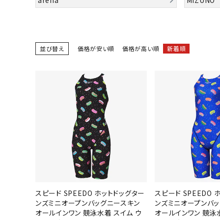
陸上競技用
ブランドから選ぶ
その他アク
並び替え
価格が安い順
価格が高い順
新着順
SALE品はこちら
INFORMATIOM
ご利用ガイド
お問い合わせ
メルマガ登録
特定商取引法
プライバシーポリシー
スピード SPEEDO ホットドッグター
スピード SPEEDO
ンズミニオープンバッグニースキン
ンズミニオープンバ
オールインワン 競泳水着 スイム ウ
オールインワン 競泳水