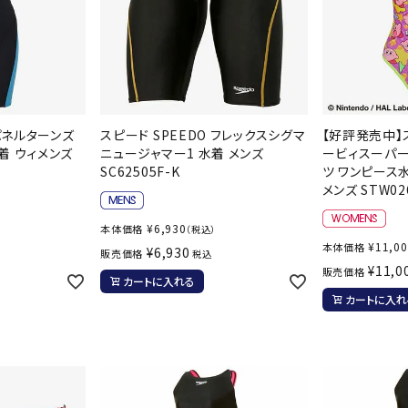
 パネルターンズ
スピード SPEEDO フレックスシグマ
【好評発売中】ス
着 ウィメンズ
ニュージャマー1 水着 メンズ
ービィスーパ
SC62505F-K
ツ ワンピース
メンズ STW02
¥
6,930
本体価格
）
（税込）
¥
11,0
本体価格
¥
6,930
販売価格
税込
¥
11,0
販売価格
カートに入れる
カートに入れ