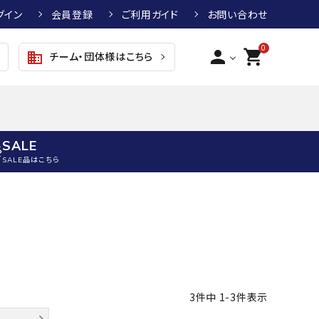
グイン
会員登録
ご利用ガイド
お問い合わせ
0
person
shopping_cart
チーム・団体様はこちら
business
SALE
SALE品はこちら
野球
キッズアパレル
テニス
その他アクセサリー
グラブ・ミット
トップス
硬式テニスラケット
ボール
KTR
arena
asics
ATHLETA
グラブ・ミット
ジャケット・アウター
ジュニア硬式テニスラケット
季節対策商品
野球グラブ・ミット
ボトムス・パンツ
ソフトテニスラケット
健康グッズ
3
件中
1
-
3
件表示
トボール用グラブ・ミット
その他ウェア
ストリングス・ガット（テニス）
ヨガマット