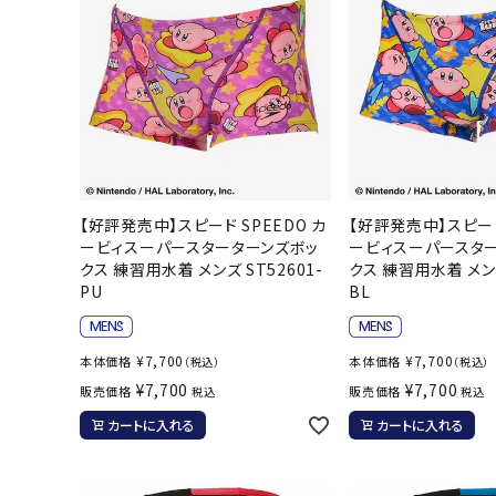
【好評発売中】スピード SPEEDO カ
【好評発売中】スピード
ービィスーパースターターンズボッ
ービィスーパースタ
クス 練習用水着 メンズ ST52601-
クス 練習用水着 メンズ
PU
BL
¥
7,700
¥
7,700
本体価格
本体価格
（税込）
（税込）
¥
7,700
¥
7,700
販売価格
販売価格
税込
税込
カートに入れる
カートに入れる