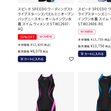
スピード SPEEDO ワーディングスト
スピード SPEEDO
ライプスターンズパズルミニオープン
ライプスターンズニー
バッグニースキン オールインワン水
インワン水着 スイム 
着 スイム ウィメンズ STW12607-
STW12606-RE
武道
AQ
35%OFF
¥
13,750
本体価格
（税込
柔道
¥
12,430
本体価格
（税込）
¥
13,750
販売価格
税込
ボクシング
¥
8,079
販売価格
税込
カートに入れる
武道・格闘
カートに入れる