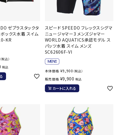
ト・ランタン
他アクセサリー
EDO ゼブラスタックタ
スピード SPEEDO フレックスシグマ
 ボックス水着 スイム
ニュージャマー3 メンズジャマー
10-KR
WORLD AQUATICS承認モデル ス
パッツ水着 スイム メンズ
SC62606F-VI
（税込）
0
税込
¥
9,900
本体価格
（税込）
る
¥
9,900
販売価格
税込
カートに入れる