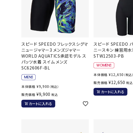
スピード SPEEDO フレックスシグマ
スピード SPEEDO
ニュージャマー3 メンズジャマー
ニースキン 練習用水
WORLD AQUATICS承認モデル ス
STW12503-PB
パッツ水着 スイム メンズ
SC62606F-BL
¥
12,650
本体価格
（税込
¥
12,650
販売価格
税込
¥
9,900
本体価格
（税込）
カートに入れる
¥
9,900
販売価格
税込
カートに入れる