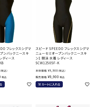
EDO フレックスシグマ
スピード SPEEDO フレックスシグマ
プンバックニースキ
ニューセミオープンバックニースキ
 レディース
ン1 競泳 水着 レディース
KB
SCW12505F-K
¥
9,900
本体価格
（税込）
（税込）
0
¥
9,900
販売価格
税込
税込
る
カートに入れる