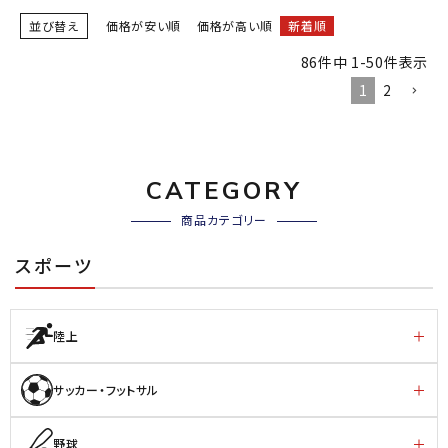
並び替え
価格が安い順
価格が高い順
新着順
86
件中
1
-
50
件表示
1
2
CATEGORY
商品カテゴリー
スポーツ
陸上
サッカー・フットサル
野球