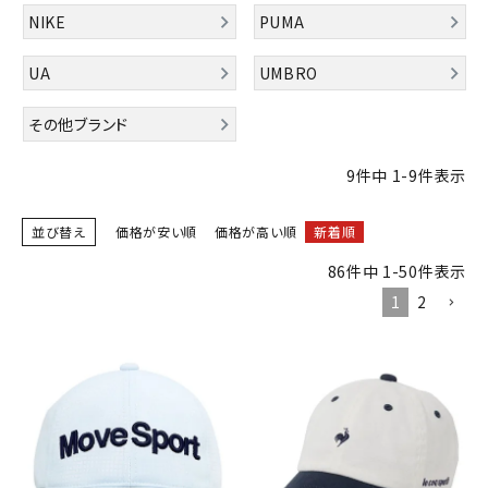
ブランドから選ぶ
NIKE
PUMA
SALE品はこちら
UA
UMBRO
その他ブランド
INFORMATIOM
9
件中
1
-
9
件表示
ご利用ガイド
お問い合わせ
並び替え
価格が安い順
価格が高い順
新着順
メルマガ登録
86
件中
1
-
50
件表示
1
2
特定商取引法
プライバシーポリシー