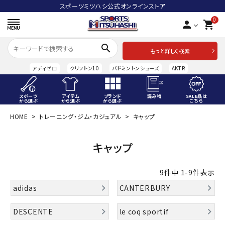
スポーツミツハシ公式オンラインストア
0
person
shopping_cart
search
もっと詳しく検索
アディゼロ
クリフトン10
バドミントンシューズ
AKTR
スポーツ
アイテム
ブランド
読み物
SALE品は
から選ぶ
から選ぶ
から選ぶ
こちら
HOME
トレーニング・ジム・カジュアル
キャップ
ACCOUNT MENU
ようこそ ゲスト 様
キャップ
meeting_room
person
ログイン
会員登録
9
件中
1
-
9
件表示
スポーツから選ぶ
adidas
CANTERBURY
アイテムから選ぶ
DESCENTE
le coq sportif