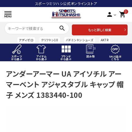
スポーツミツハシ公式オンラインストア
0
person
shopping_cart
search
もっと詳しく検索
アディゼロ
クリフトン10
バドミントンシューズ
AKTR
スポーツ
アイテム
ブランド
読み物
SALE品は
から選ぶ
から選ぶ
から選ぶ
こちら
ACCOUNT MENU
アンダーアーマー UA アイソチル アー
ようこそ ゲスト 様
マーベント アジャスタブル キャップ 帽
meeting_room
person
ログイン
会員登録
子 メンズ 1383440-100
スポーツから選ぶ
アイテムから選ぶ