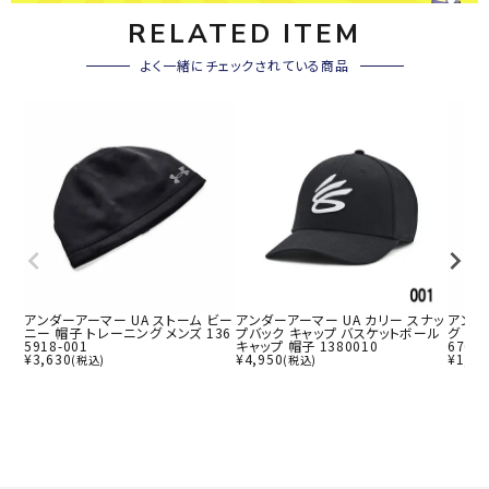
RELATED ITEM
よく一緒にチェックされている商品
アンダーアーマー UA ストーム ビー
アンダーアーマー UA カリー スナッ
アンダ
ニー 帽子 トレーニング メンズ 136
プバック キャップ バスケットボール
グ キャ
5918-001
キャップ 帽子 1380010
6708-
¥
3,630
¥
4,950
¥
1,99
(税込)
(税込)