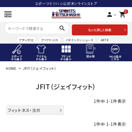
スポーツミツハシ公式オンラインストア
0
person
shopping_cart
search
もっと詳しく検索
アディゼロ
クリフトン10
バドミントンシューズ
AKTR
スポーツ
アイテム
ブランド
読み物
SALE品は
から選ぶ
から選ぶ
から選ぶ
こちら
HOME
JFIT（ジェイフィット）
ACCOUNT MENU
ようこそ ゲスト 様
JFIT（ジェイフィット）
meeting_room
person
ログイン
会員登録
1
件中
1
-
1
件表示
スポーツから選ぶ
フィットネス・ヨガ
アイテムから選ぶ
1
件中
1
-
1
件表示