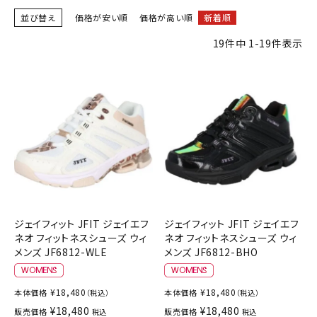
ブランドから選ぶ
並び替え
価格が安い順
価格が高い順
新着順
19
件中
1
-
19
件表示
SALE品はこちら
INFORMATIOM
ご利用ガイド
お問い合わせ
メルマガ登録
特定商取引法
プライバシーポリシー
ジェイフィット JFIT ジェイエフ
ジェイフィット JFIT ジェイエフ
ネオ フィットネスシューズ ウィ
ネオ フィットネスシューズ ウィ
メンズ JF6812-WLE
メンズ JF6812-BHO
¥
18,480
¥
18,480
本体価格
本体価格
（税込）
（税込）
¥
18,480
¥
18,480
販売価格
販売価格
税込
税込