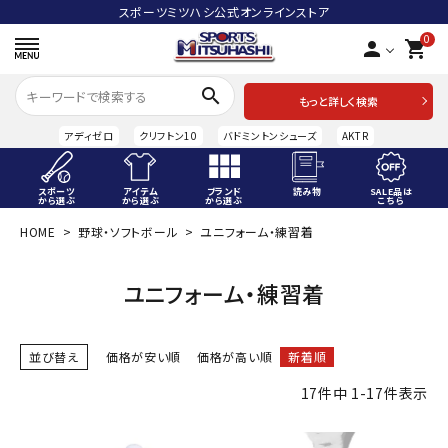
スポーツミツハシ公式オンラインストア
0
person
shopping_cart
search
もっと詳しく検索
アディゼロ
クリフトン10
バドミントンシューズ
AKTR
スポーツ
アイテム
ブランド
読み物
SALE品は
から選ぶ
から選ぶ
から選ぶ
こちら
HOME
野球・ソフトボール
ユニフォーム・練習着
ACCOUNT MENU
ようこそ ゲスト 様
ユニフォーム・練習着
meeting_room
person
ログイン
会員登録
並び替え
価格が安い順
価格が高い順
新着順
スポーツから選ぶ
17
件中
1
-
17
件表示
アイテムから選ぶ