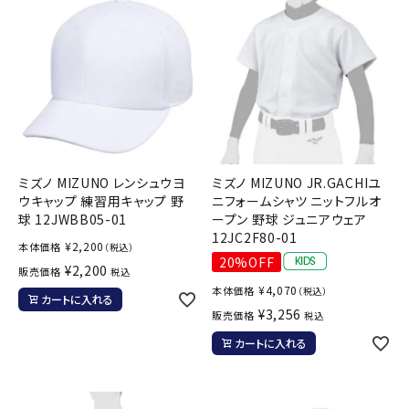
ブランドから選ぶ
SALE品はこちら
INFORMATIOM
ご利用ガイド
ミズノ MIZUNO レンシュウヨ
ミズノ MIZUNO JR.GACHIユ
お問い合わせ
ウキャップ 練習用キャップ 野
ニフォームシャツ ニットフルオ
球 12JWBB05-01
ープン 野球 ジュニアウェア
メルマガ登録
12JC2F80-01
¥
2,200
本体価格
（税込）
特定商取引法
20%OFF
¥
2,200
販売価格
税込
プライバシーポリシー
¥
4,070
本体価格
（税込）
カートに入れる
¥
3,256
販売価格
税込
カートに入れる