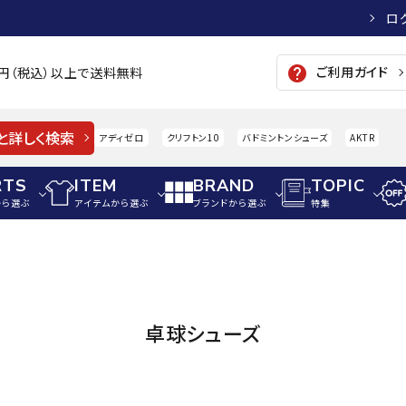
ロ
ご利用ガイド
help
00円（税込）以上で送料無料
と詳しく検索
アディゼロ
クリフトン10
バドミントンシューズ
AKTR
RTS
ITEM
BRAND
TOPIC
から選ぶ
アイテムから選ぶ
ブランドから選ぶ
特集
メンズアパレル
サッカー・フットサル
ウィメンズアパレル
パイク・シューズ
トップス
サッカースパイク
トップス
硬式
adidas
AIGLE
A
卓球シューズ
シューズアクセサリー
ジャケット・アウター
ジュニアサッカースパイク
ジャケット・アウター
軟式
メンズ・ユニセックスウ
ボトムス・パンツ
トレーニングシューズ
ボトムス・パンツ
少年
その他ウェア
ジュニアレーニングシューズ
その他ウェア
ソフ
ウィメンズウェア