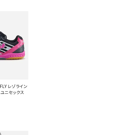
ンドボール）
ヘッドギア（ラグビー）
スク
セサリー
ソックス
スイ
その他アクセサリー
ゴー
ON
ONYONE
PE
その
マリ
Rawlings
Real Stone
Re
ーキング
フィットネス・ヨガ
ーキングシューズ
ヨガウェア
トレ
FLY レゾライン
 ユニセックス
ウォーキングシューズ
ヨガマット
健康
SAYSKY
Sondico
SP
セサリー
ヨガアクセサリー
ダンス・フィットネスウェア
）
ダンス・フィットネスシューズ
インナーウェア
れ