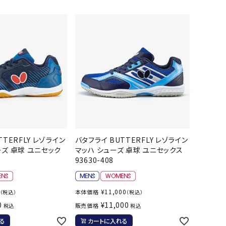
バット
ストリングス・ガット（ソフトテニス）
サポーター・テーピング
UTTERFLY
CANTERBUR
CAPTAIN
ccilu
バット
グリップテープ
タオル
Y
STAG
軟式バット
エッジガード
ソックス
帽子
トボール用バット
テニスシューズ
スパイク・シューズ
テニスバッグ
ランニング・陸上ソックス
キャップ
野球スパイク・シューズ
テニスウェア
テニス・バドミントンソックス
ハット
hampion
Columbia
CONVERSE
DA MISS
ウェア
キャップ・バイザー
野球ソックス
サンバイザー
ニア野球ウェア
ソックス
バスケットソックス
ニット帽・ビーニー
フォーム・練習着
ボール（テニス）
バレーボールソックス
その他キャップ
ティング手袋
その他アクセサリー
トレッキングソックス
TTERFLY レゾライン
バタフライ BUTTERFLY レゾライン
xfire
G-FIT
gol.
GOSEN
ナーグローブ（守備用手袋）
ーズ 卓球 ユニセック
マッハ シューズ 卓球 ユニセックス
ラグビーソックス
93630-408
他手袋
トレーニング・ジム・カジュアル
グ・ケース
¥
11,000
テナンス用品
本体価格
（税込）
（税込）
0
¥
11,000
OKA
hummel
JFIT
le coq sportif
販売価格
税込
税込
クス・ストッキング
る
カートに入れる
他アクセサリー