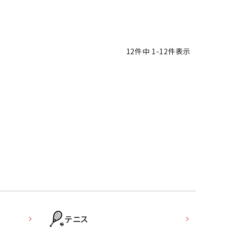
ソックス
WANS
Tasmania
Tecnifibre
THE NORTH
バッグ
Surf
FACE
その他アクセサリー
12
件中
1
-
12
件表示
キャンプ用品
リー・コンテナ
MBRO
UNDER
VICTAS
VIEW
ARMOUR
ラー・ジャグ
キングウェア
ラフ・寝具
ブル・チェア関連
tudio
YASAKA
YONEX
ZAMST
ブルウェア
ト・タープ用品
ベキュー・焚き火
グ
ト・マット・シート
テニス