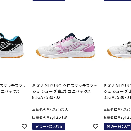
バレーボールシューズ
ミントン
卓球
テニスシューズ
バドミントンシューズ
ンラケット
卓球ラケット
バス
フィットネスシューズ
LI-NING
LUXILON
L
・ガット
ラバー
バス
A
陸上スパイク・シューズ
ンシューズ
卓球シューズ
レプ
ハンドボールシューズ
ンウェア
卓球ウェア
ボー
ウォーキング・トレッキングシュ
ボール（卓球）
ボー
ーズ
ープ
その他アクセサリー
ソッ
アウトドアシューズ
MIKANO
MIKASA
ミ
卓球台
その
ナ
トレーニング・ジム・カジュアル
クロスマッチスマッ
ミズノ MIZUNO クロスマッチスマッ
ミズノ MIZU
キッズカジュアル
ユニセックス
シュ シューズ 卓球 ユニセックス
シュ シューズ
セサリー
スイム・競泳
81GA2530-02
81GA2530-0
ドボール
ラグビー
サンダル
¥
8,250
¥
8,250
本体価格
本体価格
（税込）
NEUTRALWO
New Balance
NI
¥
7,425
¥
7,42
販売価格
販売価格
税込
ルシューズ
ラグビースパイク・シューズ
競泳
RKS
カートに入れる
カートに入れ
ルウェア
ラグビーウェア
フィ