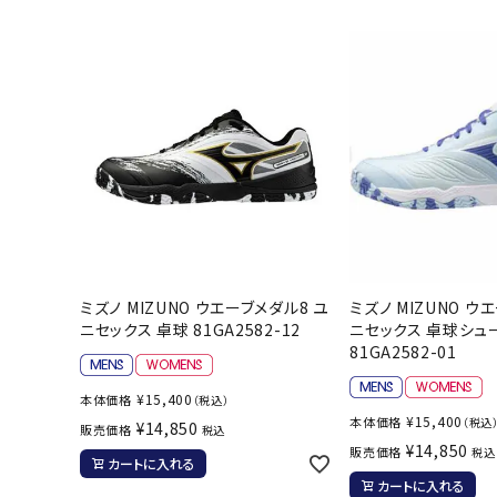
陸上競技用
ブランドから選ぶ
その他アク
SALE品はこちら
INFORMATIOM
ご利用ガイド
お問い合わせ
ミズノ MIZUNO ウエーブメダル8 ユ
ミズノ MIZUNO ウ
メルマガ登録
ニセックス 卓球 81GA2582-12
ニセックス 卓球シュ
特定商取引法
81GA2582-01
プライバシーポリシー
¥
15,400
本体価格
（税込）
¥
15,400
本体価格
（税込
¥
14,850
販売価格
税込
¥
14,850
販売価格
税込
カートに入れる
カートに入れる