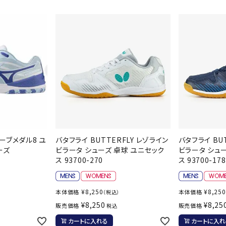
シューズアクセサリー
硬式
Babolat
BIKE
B
ソックス
フットボールサンダル
軟式
セサリー
サッカーウェア
少年
シューズ
バッグ
ジュニアサッカーウェア
ソフ
レプリカ商品
野球
メンズランニング
バックパック
ジュニアレプリカ商品
少年
ウイメンズランニング
トートバッグ
CEP
Chacott
C
サッカーボール
野球
ジュニアランニング
ショルダーバッグ
フットサルボール
ジュ
サッカースパイク
ボディー・ウエストバッグ
サッカーバッグ
ユニ
ジュニアサッカースパイク
ダッフル・ボストンバッグ
その他アクセサリー
バッ
サッカー・フットサルトレーニン
テニスバッグ
エーブメダル8 ユ
バタフライ BUTTERFLY レゾライン
バタフライ BU
DESCENTE
FINTA
Fo
イン
グシューズ
ーズ
ビラータ シューズ 卓球 ユニセック
ビラータ シュ
その他バッグ
ス 93700-270
ス 93700-178
その
ジュニアサッカー・フットサルト
レーニングシューズ
バッ
野球スパイク・シューズ
¥
8,250
¥
8,250
メン
本体価格
本体価格
）
（税込）
¥
8,250
¥
8,25
少年野球スパイク・シューズ
HEAD
HELLY
H
販売価格
販売価格
税込
ソッ
HANSEN
バスケットボールシューズ
カートに入れる
カートに入れ
その