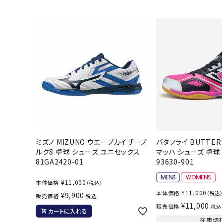
ボール（ハ
その他アク
ウォ
メンズウォ
ミズノ MIZUNO ウエーブカイザーブ
バタフライ BUTTER
ルク8 卓球 シューズ ユニセックス
マッハ シューズ 卓球
ウィメンズ
81GA2420-01
93630-901
その他アク
¥
11,000
本体価格
（税込）
¥
11,000
本体価格
（税込
¥
9,900
販売価格
税込
¥
11,000
販売価格
税込
カートに入れる
在庫切