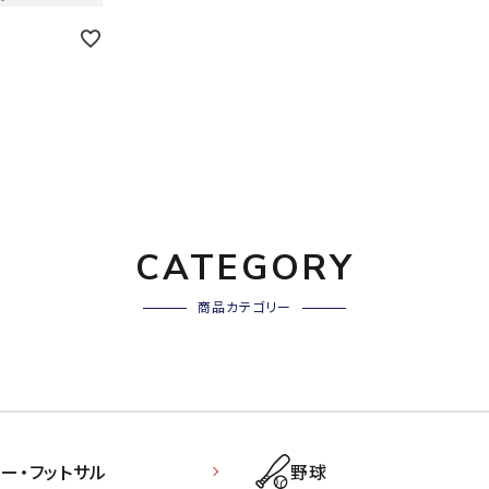
その他アクセサリー
suria
SVOLME
S
トレーニング・ジム/カジ
・格闘技
ュアル
キャ
TRIGGERPOI
uhlsport
U
メンズウェア
NT
クー
ウィメンズウェア
技小物
クッ
CATEGORY
キッズウェア
シュ
コンプレッションウェア
テー
商品カテゴリー
インナーウェア
Wacoal CW-X
Wilson
Ws
テー
シューズ
テン
ジュニアシューズ
バー
ブーツ・サンダル
バッ
バッグ
ベッ
ZETT
ー・フットサル
野球
キャップ