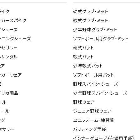
ライ
ソックス
その
パイク
硬式グラブ・ミット
その他アクセサリー
ッカースパイク
軟式グラブ・ミット
グシューズ
少年野球グラブ・ミット
ーニングシューズ
ソフトボール用グラブ・ミット
クセサリー
硬式バット
ルサンダル
軟式バット
ェア
少年軟式バット
ッカーウェア
ソフトボール用バット
品
野球スパイク・シューズ
プリカ商品
少年野球スパイク・シューズ
ール
野球ウェア
ボール
ジュニア野球ウェア
ッグ
ユニフォーム・練習着
セサリー
バッティング手袋
インナーグローブ（守備用手袋）