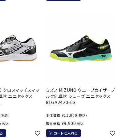
バスケットボール
バレーボール
ケットボールシューズ
バレーボールシューズ
UZeSOMBR
manduka
Marble
Marmot
ケットボールウェア
バレーボールウェア
リカウェア・グッズ
バレーボール用サポーター
ル（バスケットボール）
ボール（バレーボール）
ル用品（バスケットボール）
ボール用品（バレーボール）
クス
ソックス
ツハシオリジ
MIZUNO
molten
MTG
他アクセサリー
その他アクセサリー
ル
NO クロスマッチスマッ
ミズノ MIZUNO ウエーブカイザーブ
 卓球 ユニセックス
ルク8 卓球 シューズ ユニセックス
1
81GA2420-03
スイム・競泳
ランニング
¥
11,000
本体価格
（税込）
（税込）
KE
Nittaku
Ocean Pacific
ogawa tent
5
¥
9,900
販売価格
税込
税込
水着・練習水着
メンズランニングシューズ
る
カートに入れる
ットネス水着
レディースランニングシューズ