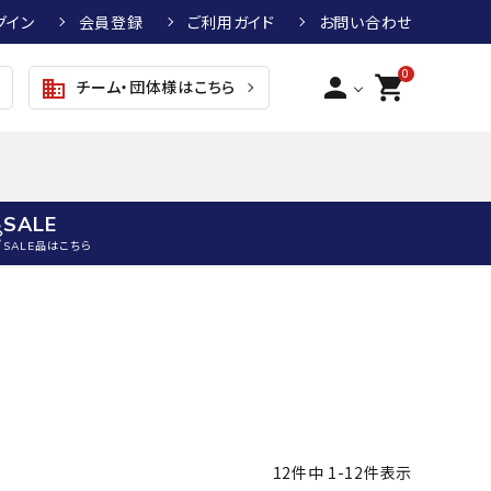
グイン
会員登録
ご利用ガイド
お問い合わせ
0
person
shopping_cart
チーム・団体様はこちら
business
SALE
SALE品はこちら
野球
キッズアパレル
テニス
その他アクセサリー
グラブ・ミット
トップス
硬式テニスラケット
ボール
KTR
arena
asics
ATHLETA
グラブ・ミット
ジャケット・アウター
ジュニア硬式テニスラケット
季節対策商品
野球グラブ・ミット
ボトムス・パンツ
ソフトテニスラケット
健康グッズ
トボール用グラブ・ミット
その他ウェア
ストリングス・ガット（テニス）
ヨガマット
12
件中
1
-
12
件表示