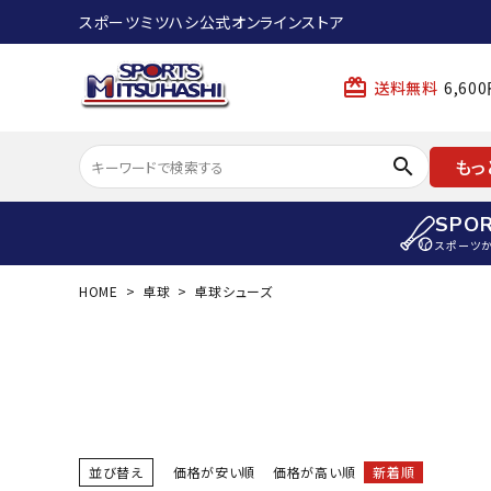
スポーツミツハシ公式オンラインストア
card_giftcard
送料無料
6,6
search
もっ
SPO
スポーツ
HOME
卓球
卓球シューズ
ACCOUNT MENU
陸上
ようこそ ゲスト 様
陸上競技ス
meeting_room
person
ログイン
会員登録
陸上競技用
陸上競技用
スポーツから選ぶ
ェア
並び替え
価格が安い順
価格が高い順
新着順
アイテムから選ぶ
陸上競技用