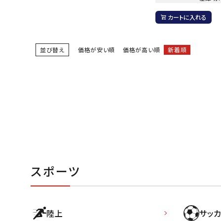
カートに入れる
並び替え
価格が安い順
価格が高い順
新着順
武道
柔道
ボクシング
武道・格闘
スポーツ
陸上
サッカ