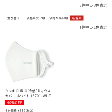
ブランドから選ぶ
3
件中
1
-
3
件表示
SALE品はこちら
並び替え
価格が安い順
価格が高い順
新着順
1
件中
1
-
1
件表示
INFORMATIOM
ご利用ガイド
お問い合わせ
メルマガ登録
特定商取引法
プライバシーポリシー
クリオ CHRIO 冷感3Dマウス
カバー ホワイト 16701-WHT
40%OFF
¥
880
本体価格
（税込）