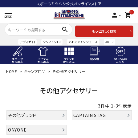
スポーツミツハシ公式オンラインストア
0
person
shopping_cart
search
もっと詳しく検索
アディゼロ
クリフトン10
バドミントンシューズ
AKTR
スポーツ
アイテム
ブランド
読み物
SALE品は
から選ぶ
から選ぶ
から選ぶ
こちら
HOME
キャンプ用品
その他アクセサリー
ACCOUNT MENU
ようこそ ゲスト 様
その他アクセサリー
meeting_room
person
ログイン
会員登録
3
件中
1
-
3
件表示
スポーツから選ぶ
その他ブランド
CAPTAIN STAG
アイテムから選ぶ
ONYONE