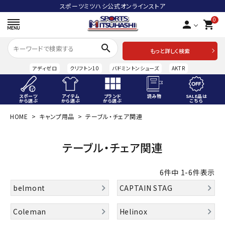
スポーツミツハシ公式オンラインストア
0
person
shopping_cart
search
もっと詳しく検索
アディゼロ
クリフトン10
バドミントンシューズ
AKTR
スポーツ
アイテム
ブランド
読み物
SALE品は
から選ぶ
から選ぶ
から選ぶ
こちら
HOME
キャンプ用品
テーブル・チェア関連
ACCOUNT MENU
ようこそ ゲスト 様
テーブル・チェア関連
meeting_room
person
ログイン
会員登録
6
件中
1
-
6
件表示
スポーツから選ぶ
belmont
CAPTAIN STAG
アイテムから選ぶ
Coleman
Helinox