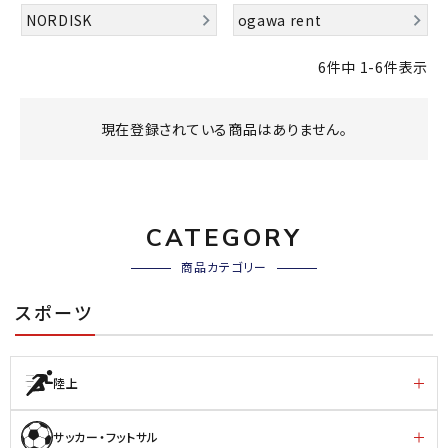
ブランドから選ぶ
NORDISK
ogawa rent
SALE品はこちら
6
件中
1
-
6
件表示
INFORMATIOM
現在登録されている商品はありません。
ご利用ガイド
お問い合わせ
CATEGORY
メルマガ登録
商品カテゴリー
特定商取引法
スポーツ
プライバシーポリシー
陸上
サッカー・フットサル