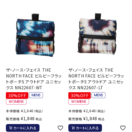
ブランドから選ぶ
SALE品はこちら
INFORMATIOM
ご利用ガイド
お問い合わせ
ザ・ノース・フェイス THE
ザ・ノース・フェイス THE
メルマガ登録
NORTH FACE ビルビーフラッ
NORTH FACE ビルビーフラッ
トポーチS アウトドア ユニセッ
トポーチS アウトドア ユニセッ
特定商取引法
クス NN22607-WT
クス NN22607-LT
プライバシーポリシー
30%OFF
30%OFF
¥
2,640
¥
2,640
本体価格
本体価格
（税込）
（税込）
¥
1,848
¥
1,848
販売価格
販売価格
税込
税込
カートに入れる
カートに入れる