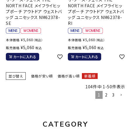
NORTH FACE メイフライヒッ
NORTH FACE メイフライヒッ
プポーチ アウトドア ウェストバ
プポーチ アウトドア ウェストバ
ッグ ユニセックス NM62378-
ッグ ユニセックス NM62378-
SE
RI
¥
5,060
¥
5,060
本体価格
本体価格
（税込）
（税込）
¥
5,060
¥
5,060
販売価格
販売価格
税込
税込
カートに入れる
カートに入れる
並び替え
価格が安い順
価格が高い順
新着順
104
件中
1
-
50
件表示
1
2
3
CATEGORY