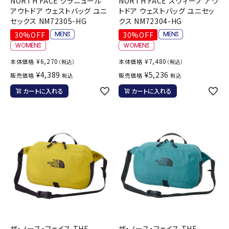
NORTH FACE グラニュール
NORTH FACE スウィープ アウ
アウトドア ウェストバッグ ユニ
トドア ウェストバッグ ユニセッ
セックス NM72305-HG
クス NM72304-HG
30%OFF
30%OFF
¥
6,270
¥
7,480
本体価格
本体価格
（税込）
（税込）
¥
4,389
¥
5,236
販売価格
販売価格
税込
税込
カートに入れる
カートに入れる
ザ・ノース・フェイス THE
ザ・ノース・フェイス THE