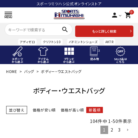
スポーツミツハシ公式オンラインストア
0
person
shopping_cart
search
もっと詳しく検索
アディゼロ
クリフトン10
バドミントンシューズ
AKTR
スポーツ
アイテム
ブランド
読み物
SALE品は
から選ぶ
から選ぶ
から選ぶ
こちら
HOME
バッグ
ボディー・ウエストバッグ
ACCOUNT MENU
ようこそ ゲスト 様
ボディー・ウエストバッグ
meeting_room
person
ログイン
会員登録
並び替え
価格が安い順
価格が高い順
新着順
スポーツから選ぶ
104
件中
1
-
50
件表示
アイテムから選ぶ
1
2
3