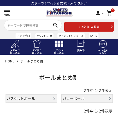
スポーツミツハシ公式オンラインストア
0
person
shopping_cart
search
もっと詳しく検索
アディゼロ
クリフトン10
バドミントンシューズ
AKTR
スポーツ
アイテム
ブランド
読み物
SALE品は
から選ぶ
から選ぶ
から選ぶ
こちら
HOME
ボールまとめ割
ACCOUNT MENU
ようこそ ゲスト 様
ボールまとめ割
meeting_room
person
ログイン
会員登録
2
件中
1
-
2
件表示
スポーツから選ぶ
バスケットボール
バレーボール
アイテムから選ぶ
2
件中
1
-
2
件表示