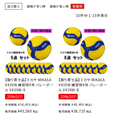
ブランドから選ぶ
並び替え
価格が安い順
価格が高い順
新着順
15
件中
1
-
15
件表示
SALE品はこちら
INFORMATIOM
ご利用ガイド
お問い合わせ
メルマガ登録
特定商取引法
プライバシーポリシー
【取り寄せ品】ミカサ MIKASA
【取り寄せ品】ミカサ MIKASA
V430W 練習球4号 バレーボー
V430W 練習球4号 バレーボー
ル V430W-9
ル V430W-8
20%OFF
20%OFF
¥
54,450
¥
48,400
本体価格
本体価格
（税込）
（税込）
¥
43,560
¥
38,720
販売価格
販売価格
税込
税込