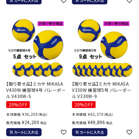
カートに入れる
カートに入れる
【取り寄せ品】ミカサ MIKASA
【取り寄せ品】ミカサ MIKASA
V430W 練習球4号 バレーボー
V330W 練習球5号 バレーボー
ル V430W-5
ル V330W-9
20%OFF
20%OFF
¥
30,250
¥
62,370
本体価格
本体価格
（税込）
（税込）
¥
24,200
¥
49,896
販売価格
販売価格
税込
税込
カートに入れる
カートに入れる