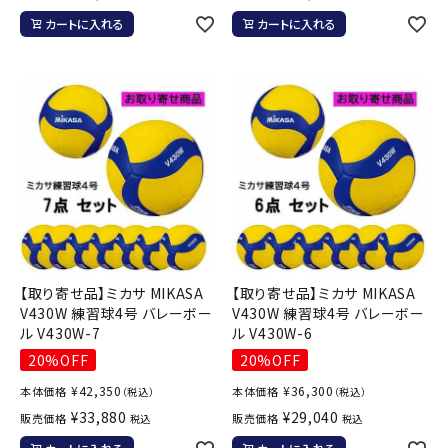
カートに入れる
カートに入れる
【取り寄せ品】ミカサ MIKASA
【取り寄せ品】ミカサ MIKASA
V430W 練習球4号 バレーボー
V430W 練習球4号 バレーボー
ル V430W-7
ル V430W-6
20%OFF
20%OFF
¥
42,350
¥
36,300
本体価格
本体価格
（税込）
（税込）
¥
33,880
¥
29,040
販売価格
販売価格
税込
税込