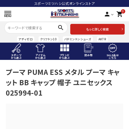
スポーツミツハシ公式オンラインストア
0
person
shopping_cart
search
もっと詳しく検索
アディゼロ
クリフトン10
バドミントンシューズ
AKTR
スポーツ
アイテム
ブランド
読み物
SALE品は
から選ぶ
から選ぶ
から選ぶ
こちら
ACCOUNT MENU
プーマ PUMA ESS メタル プーマ キャ
ようこそ ゲスト 様
ット BB キャップ 帽子 ユニセックス
meeting_room
person
ログイン
会員登録
025994-01
スポーツから選ぶ
アイテムから選ぶ