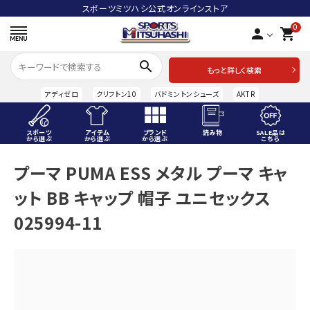
スポーツミツハシ公式オンラインストア
0
person
shopping_cart
search
もっと詳しく検索
アディゼロ
クリフトン10
バドミントンシューズ
AKTR
スポーツ
アイテム
ブランド
読み物
SALE品は
から選ぶ
から選ぶ
から選ぶ
こちら
ACCOUNT MENU
プーマ PUMA ESS メタル プーマ キャ
ようこそ ゲスト 様
ット BB キャップ 帽子 ユニセックス
meeting_room
person
ログイン
会員登録
025994-11
スポーツから選ぶ
アイテムから選ぶ