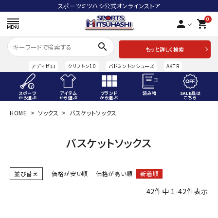
スポーツミツハシ公式オンラインストア
0
person
shopping_cart
search
もっと詳しく検索
アディゼロ
クリフトン10
バドミントンシューズ
AKTR
スポーツ
アイテム
ブランド
読み物
SALE品は
から選ぶ
から選ぶ
から選ぶ
こちら
HOME
ソックス
バスケットソックス
ACCOUNT MENU
ようこそ ゲスト 様
バスケットソックス
meeting_room
person
ログイン
会員登録
並び替え
価格が安い順
価格が高い順
新着順
スポーツから選ぶ
42
件中
1
-
42
件表示
アイテムから選ぶ