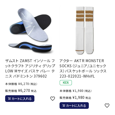
ザムスト ZAMST インソール フ
アクター AKTR MONSTER
ットクラフト アジリティ グリップ
SOCKS（ジュニア/ユニセック
LOW Mサイズ バスケ バレー テ
ス）バスケットボール ソックス
ニス バドミントン 379602
223-022021-WHxYL
¥
6,270
本体価格
（税込）
¥
6,270
¥
1,980
販売価格
本体価格
税込
（税込）
¥
1,980
販売価格
税込
カートに入れる
カートに入れる