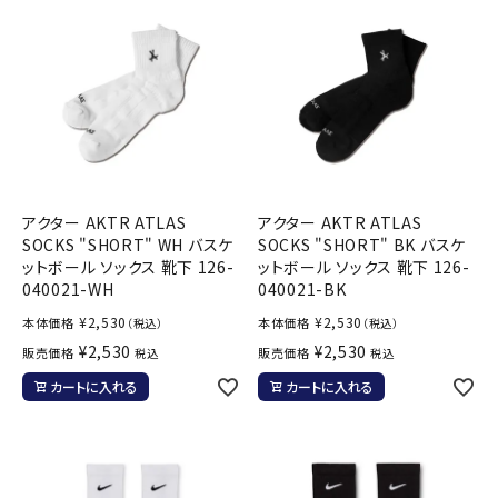
ブランドから選ぶ
SALE品はこちら
INFORMATIOM
ご利用ガイド
アクター AKTR ATLAS
アクター AKTR ATLAS
お問い合わせ
SOCKS "SHORT" WH バスケ
SOCKS "SHORT" BK バスケ
ットボール ソックス 靴下 126-
ットボール ソックス 靴下 126-
メルマガ登録
040021-WH
040021-BK
特定商取引法
¥
2,530
¥
2,530
本体価格
本体価格
（税込）
（税込）
プライバシーポリシー
¥
2,530
¥
2,530
販売価格
販売価格
税込
税込
カートに入れる
カートに入れる