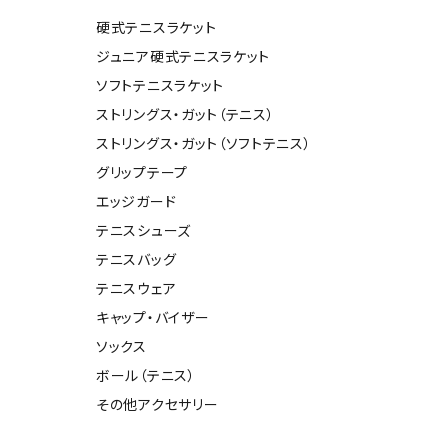
ール水着
ジュニアランニングシューズ
硬式テニスラケット
ムキャップ
ランニングウェア
ジュニア硬式テニスラケット
グル
ランニングタイツ
ソフトテニスラケット
NALTY
phiten
Prince
PUMA
他アクセサリー
ランニングソックス
ストリングス・ガット（テニス）
ンスポーツ
ランニングキャップ
ストリングス・ガット（ソフトテニス）
ランニングバッグ・ポーチ
グリップテープ
その他アクセサリー
エッジガード
efTourer
RUSTY
ryka
SALOMON
テニスシューズ
トレーニング用品
アウトドア
テニスバッグ
ーニング用品
メンズアウトドアウェア
テニスウェア
グッズ
ウィメンズアウトドアウェア
キャップ・バイザー
AZIO
Speedo
SSK
Super
キッズ・ベビーアウトドアウェア
ソックス
Natural
アウトドアシューズ
ボール（テニス）
トレッキングシューズ
その他アクセサリー
帽子