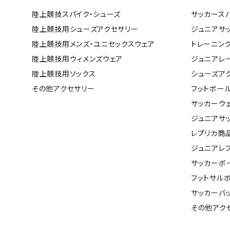
ボール（ハ
陸上競技スパイク・シューズ
サッカース
その他アク
陸上競技用シューズアクセサリー
ジュニアサ
陸上競技用メンズ・ユニセックスウェア
トレーニン
陸上競技用ウィメンズウェア
ジュニアレ
陸上競技用ソックス
シューズア
その他アクセサリー
フットボー
サッカーウ
ジュニアサ
ウォ
レプリカ商
メンズウォ
ジュニアレ
ウィメンズ
サッカーボ
その他アク
フットサル
サッカーバ
その他アク