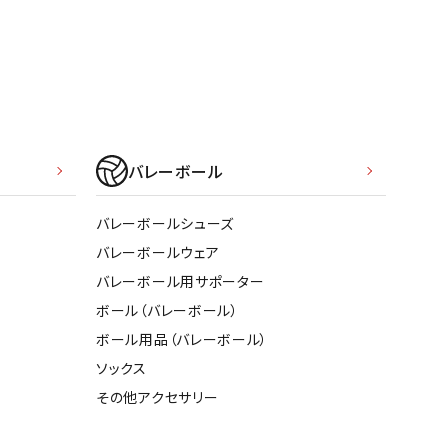
ソックス
WANS
Tasmania
Tecnifibre
THE NORTH
バッグ
Surf
FACE
その他アクセサリー
キャンプ用品
リー・コンテナ
MBRO
UNDER
VICTAS
VIEW
バレーボール
ARMOUR
ラー・ジャグ
キングウェア
バレーボールシューズ
ラフ・寝具
バレーボールウェア
ブル・チェア関連
バレーボール用サポーター
tudio
YASAKA
YONEX
ZAMST
ブルウェア
ボール（バレーボール）
ト・タープ用品
ボール用品（バレーボール）
ベキュー・焚き火
ソックス
グ
その他アクセサリー
ト・マット・シート