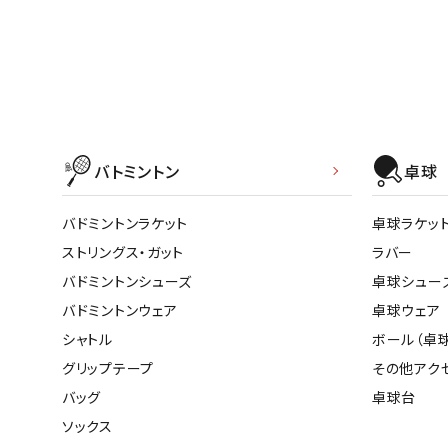
武道
柔道
バトミントン
卓球
ボクシング
武道・格闘
バドミントンラケット
卓球ラケッ
ストリングス・ガット
ラバー
バドミントンシューズ
卓球シュー
バドミントンウェア
卓球ウェア
シャトル
ボール（卓球
グリップテープ
その他アク
バッグ
卓球台
ソックス