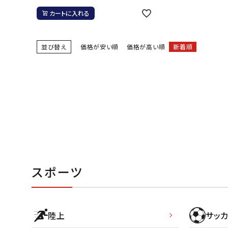
カートに入れる
バト
バドミント
並び替え
価格が安い順
価格が高い順
新着順
ストリングス
バドミント
バドミント
シャトル
グリップテ
バッグ
ソックス
その他アク
スポーツ
ハン
ハンドボー
陸上
サッカ
ハンドボー