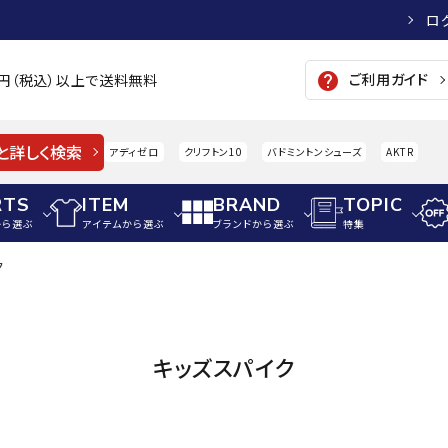
ロ
ご利用ガイド
help
00円（税込）以上で送料無料
と詳しく検索
アディゼロ
クリフトン10
バドミントンシューズ
AKTR
RTS
ITEM
BRAND
TOPIC
から選ぶ
アイテムから選ぶ
ブランドから選ぶ
特集
ク
メンズアパレル
サッカー・フットサル
ウィメンズアパレル
パイク・シューズ
トップス
サッカースパイク
トップス
硬式
adidas
AIGLE
A
キッズスパイク
シューズアクセサリー
ジャケット・アウター
ジュニアサッカースパイク
ジャケット・アウター
軟式
メンズ・ユニセックスウ
ボトムス・パンツ
トレーニングシューズ
ボトムス・パンツ
少年
その他ウェア
ジュニアレーニングシューズ
その他ウェア
ソフ
ウィメンズウェア