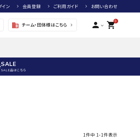
グイン
会員登録
ご利用ガイド
お問い合わせ
0
person
shopping_cart
チーム・団体様はこちら
business
SALE
SALE品はこちら
野球
キッズアパレル
テニス
その他アクセサリー
グラブ・ミット
トップス
硬式テニスラケット
ボール
KTR
arena
asics
ATHLETA
グラブ・ミット
ジャケット・アウター
ジュニア硬式テニスラケット
季節対策商品
野球グラブ・ミット
ボトムス・パンツ
ソフトテニスラケット
健康グッズ
トボール用グラブ・ミット
その他ウェア
ストリングス・ガット（テニス）
ヨガマット
1
件中
1
-
1
件表示