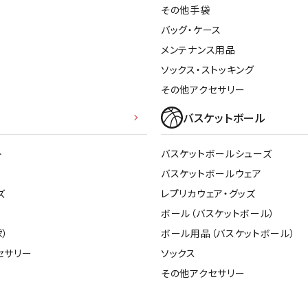
その他アクセサリー
その他手袋
suria
SVOLME
S
バッグ・ケース
メンテナンス用品
ソックス・ストッキング
トレーニング・ジム/カジ
・格闘技
ュアル
その他アクセサリー
キャ
TRIGGERPOI
uhlsport
U
バスケットボール
メンズウェア
NT
クー
ウィメンズウェア
技小物
クッ
ト
バスケットボールシューズ
キッズウェア
シュ
バスケットボールウェア
コンプレッションウェア
テー
ズ
レプリカウェア・グッズ
インナーウェア
Wacoal CW-X
Wilson
Ws
テー
ボール（バスケットボール）
シューズ
テン
）
ボール用品（バスケットボール）
ジュニアシューズ
バー
セサリー
ソックス
ブーツ・サンダル
バッ
その他アクセサリー
バッグ
ベッ
ZETT
キャップ