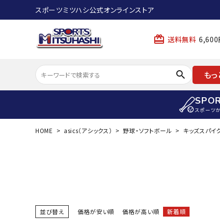
スポーツミツハシ公式オンラインストア
card_giftcard
送料無料
6,6
search
もっ
SPO
スポーツ
HOME
asics（アシックス）
野球・ソフトボール
キッズスパイ
ACCOUNT MENU
陸上
ようこそ ゲスト 様
陸上競技ス
meeting_room
person
ログイン
会員登録
陸上競技用
陸上競技用
スポーツから選ぶ
ェア
並び替え
価格が安い順
価格が高い順
新着順
アイテムから選ぶ
陸上競技用