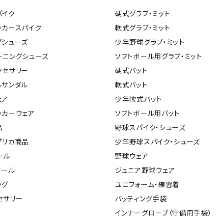
ンドボール）
ヘッドギア（ラグビー）
スク
パイク
硬式グラブ・ミット
セサリー
ソックス
スイ
ッカースパイク
軟式グラブ・ミット
その他アクセサリー
ゴー
グシューズ
少年野球グラブ・ミット
ON
ONYONE
PE
その
ーニングシューズ
ソフトボール用グラブ・ミット
マリ
クセサリー
硬式バット
ルサンダル
軟式バット
ェア
少年軟式バット
Rawlings
Real Stone
Re
ッカーウェア
ソフトボール用バット
ーキング
フィットネス・ヨガ
品
野球スパイク・シューズ
ーキングシューズ
ヨガウェア
トレ
プリカ商品
少年野球スパイク・シューズ
ウォーキングシューズ
ヨガマット
健康
ール
野球ウェア
SAYSKY
Sondico
SP
セサリー
ヨガアクセサリー
ボール
ジュニア野球ウェア
ダンス・フィットネスウェア
ッグ
ユニフォーム・練習着
ダンス・フィットネスシューズ
セサリー
バッティング手袋
インナーウェア
インナーグローブ（守備用手袋）