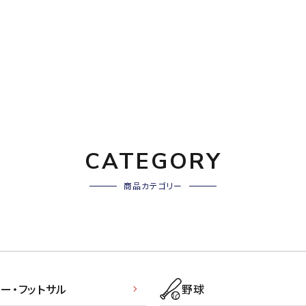
バレーボールシューズ
ミントン
卓球
テニスシューズ
バドミントンシューズ
ンラケット
卓球ラケット
バス
フィットネスシューズ
LI-NING
LUXILON
L
・ガット
ラバー
バス
A
陸上スパイク・シューズ
ンシューズ
卓球シューズ
レプ
ハンドボールシューズ
ンウェア
卓球ウェア
ボー
ウォーキング・トレッキングシュ
ボール（卓球）
ボー
ーズ
CATEGORY
ープ
その他アクセサリー
ソッ
アウトドアシューズ
MIKANO
MIKASA
ミ
卓球台
その
ナ
トレーニング・ジム・カジュアル
商品カテゴリー
キッズカジュアル
セサリー
スイム・競泳
ドボール
ラグビー
サンダル
NEUTRALWO
New Balance
NI
ルシューズ
ラグビースパイク・シューズ
競泳
RKS
ー・フットサル
野球
ルウェア
ラグビーウェア
フィ