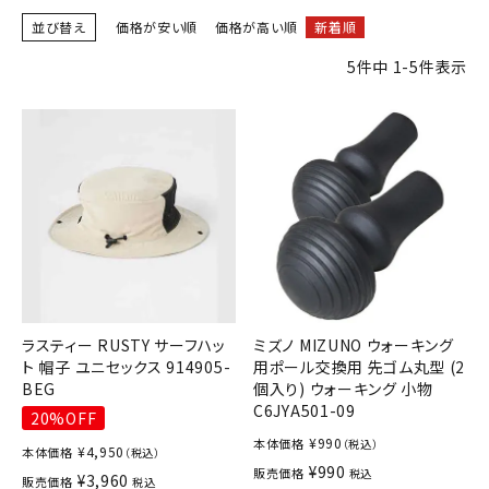
ブランドから選ぶ
並び替え
価格が安い順
価格が高い順
新着順
5
件中
1
-
5
件表示
SALE品はこちら
INFORMATIOM
ご利用ガイド
お問い合わせ
メルマガ登録
特定商取引法
プライバシーポリシー
ラスティー RUSTY サーフハッ
ミズノ MIZUNO ウォーキング
ト 帽子 ユニセックス 914905-
用ポール交換用 先ゴム丸型 (2
BEG
個入り) ウォーキング 小物
C6JYA501-09
20%OFF
¥
990
本体価格
（税込）
¥
4,950
本体価格
（税込）
¥
990
販売価格
税込
¥
3,960
販売価格
税込