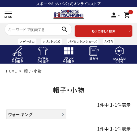
スポーツミツハシ公式オンラインストア
0
person
shopping_cart
search
もっと詳しく検索
アディゼロ
クリフトン10
バドミントンシューズ
AKTR
スポーツ
アイテム
ブランド
読み物
SALE品は
から選ぶ
から選ぶ
から選ぶ
こちら
HOME
帽子・小物
ACCOUNT MENU
ようこそ ゲスト 様
帽子・小物
meeting_room
person
ログイン
会員登録
1
件中
1
-
1
件表示
スポーツから選ぶ
ウォーキング
アイテムから選ぶ
1
件中
1
-
1
件表示