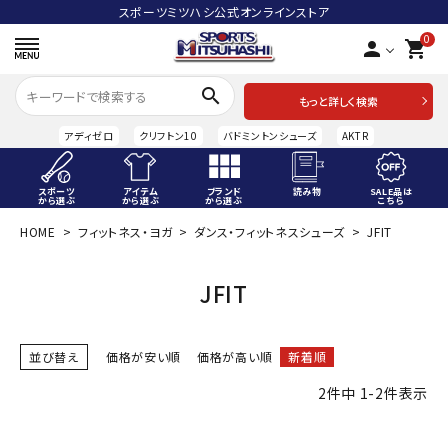
スポーツミツハシ公式オンラインストア
0
person
shopping_cart
search
もっと詳しく検索
アディゼロ
クリフトン10
バドミントンシューズ
AKTR
スポーツ
アイテム
ブランド
読み物
SALE品は
から選ぶ
から選ぶ
から選ぶ
こちら
HOME
フィットネス・ヨガ
ダンス・フィットネスシューズ
JFIT
ACCOUNT MENU
ようこそ ゲスト 様
JFIT
meeting_room
person
ログイン
会員登録
並び替え
価格が安い順
価格が高い順
新着順
スポーツから選ぶ
2
件中
1
-
2
件表示
アイテムから選ぶ