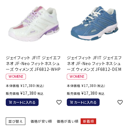
ブランドから選ぶ
SALE品はこちら
INFORMATIOM
ご利用ガイド
ジェイフィット JFIT ジェイエフ
ジェイフィット JFIT ジェイエフ
お問い合わせ
ネオ JF-Neo フィットネスシュ
ネオ JF-Neo フィットネスシュ
ーズ ウィメンズ JF6812-WHP
ーズ ウィメンズ JF6812-DEM
メルマガ登録
特定商取引法
¥
17,380
¥
17,380
本体価格
本体価格
（税込）
（税込）
プライバシーポリシー
¥
17,380
¥
17,380
販売価格
販売価格
税込
税込
カートに入れる
カートに入れる
並び替え
価格が安い順
価格が高い順
新着順