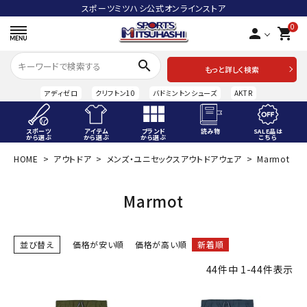
スポーツミツハシ公式オンラインストア
0
person
shopping_cart
search
もっと詳しく検索
アディゼロ
クリフトン10
バドミントンシューズ
AKTR
スポーツ
アイテム
ブランド
読み物
SALE品は
から選ぶ
から選ぶ
から選ぶ
こちら
HOME
アウトドア
メンズ・ユニセックスアウトドアウェア
Marmot
ACCOUNT MENU
ようこそ ゲスト 様
Marmot
meeting_room
person
ログイン
会員登録
並び替え
価格が安い順
価格が高い順
新着順
スポーツから選ぶ
44
件中
1
-
44
件表示
アイテムから選ぶ