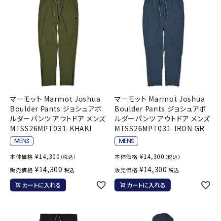
ブランドから選ぶ
SALE品はこちら
INFORMATIOM
ご利用ガイド
マーモット Marmot Joshua
マーモット Marmot Joshua
お問い合わせ
Boulder Pants ジョシュアボ
Boulder Pants ジョシュアボ
ルダーパンツ アウトドア メンズ
ルダーパンツ アウトドア メンズ
メルマガ登録
MTSS26MPT031-KHAKI
MTSS26MPT031-IRON GR
特定商取引法
プライバシーポリシー
¥
14,300
¥
14,300
本体価格
本体価格
（税込）
（税込）
¥
14,300
¥
14,300
販売価格
販売価格
税込
税込
カートに入れる
カートに入れる