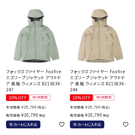
ブランドから選ぶ
SALE品はこちら
INFORMATIOM
ご利用ガイド
お問い合わせ
フォックスファイヤー Foxfire
フォックスファイヤー Foxfire
メルマガ登録
ミズリープジャケット アウトド
ミズリープジャケット アウトド
ア 長袖 ウィメンズ 8213636-
ア 長袖 ウィメンズ 8213636-
特定商取引法
247
244
プライバシーポリシー
30%OFF
30%OFF
¥
29,700
¥
29,700
本体価格
本体価格
（税込）
（税込）
¥
20,790
¥
20,790
販売価格
販売価格
税込
税込
カートに入れる
カートに入れる