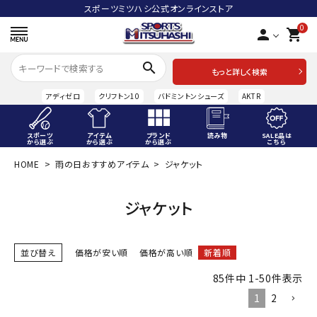
スポーツミツハシ公式オンラインストア
0
person
shopping_cart
search
もっと詳しく検索
アディゼロ
クリフトン10
バドミントンシューズ
AKTR
スポーツ
アイテム
ブランド
読み物
SALE品は
から選ぶ
から選ぶ
から選ぶ
こちら
HOME
雨の日おすすめアイテム
ジャケット
ACCOUNT MENU
ようこそ ゲスト 様
ジャケット
meeting_room
person
ログイン
会員登録
並び替え
価格が安い順
価格が高い順
新着順
スポーツから選ぶ
85
件中
1
-
50
件表示
アイテムから選ぶ
1
2