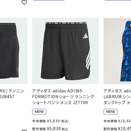
ンドボール）
ヘッドギア（ラグビー）
スク
セサリー
ソックス
スイ
その他アクセサリー
ゴー
ON
ONYONE
PE
その
マリ
Rawlings
Real Stone
Re
ーキング
フィットネス・ヨガ
ーキングシューズ
ヨガウェア
トレ
AY// ランニン
アディダス adidas ADI365
アディダス adi
ウォーキングシューズ
ヨガマット
健康
SAYSKY
Sondico
SP
U8457
FORMOTIONショーツ ランニング
LABRUM シ
セサリー
ヨガアクセサリー
ショートパンツ メンズ JZ7709
タンクトップ メン
ダンス・フィットネスウェア
ダンス・フィットネスシューズ
¥
5,830
¥
10,4
本体価格
本体価格
（税込）
インナーウェア
¥
5,830
¥
10,4
販売価格
販売価格
税込