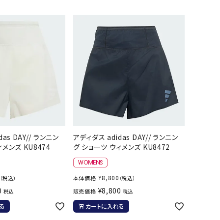
バット
ストリングス・ガット（ソフトテニス）
サポーター・テーピング
UTTERFLY
CANTERBUR
CAPTAIN
ccilu
バット
グリップテープ
タオル
Y
STAG
軟式バット
エッジガード
ソックス
帽子
トボール用バット
テニスシューズ
スパイク・シューズ
テニスバッグ
ランニング・陸上ソックス
キャップ
野球スパイク・シューズ
テニスウェア
テニス・バドミントンソックス
ハット
hampion
Columbia
CONVERSE
DA MISS
ウェア
キャップ・バイザー
野球ソックス
サンバイザー
ニア野球ウェア
ソックス
バスケットソックス
ニット帽・ビーニー
フォーム・練習着
ボール（テニス）
バレーボールソックス
その他キャップ
ティング手袋
その他アクセサリー
トレッキングソックス
as DAY// ランニン
アディダス adidas DAY// ランニン
xfire
G-FIT
gol.
GOSEN
ナーグローブ（守備用手袋）
メンズ KU8474
グ ショーツ ウィメンズ KU8472
ラグビーソックス
他手袋
トレーニング・ジム・カジュアル
グ・ケース
¥
8,800
本体価格
（税込）
（税込）
テナンス用品
0
¥
8,800
販売価格
税込
税込
OKA
hummel
JFIT
le coq sportif
クス・ストッキング
る
カートに入れる
他アクセサリー