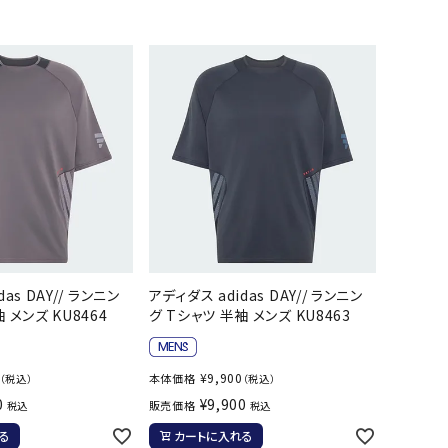
バスケットボール
バレーボール
ケットボールシューズ
バレーボールシューズ
UZeSOMBR
manduka
Marble
Marmot
ケットボールウェア
バレーボールウェア
リカウェア・グッズ
バレーボール用サポーター
ル（バスケットボール）
ボール（バレーボール）
ル用品（バスケットボール）
ボール用品（バレーボール）
クス
ソックス
ツハシオリジ
MIZUNO
molten
MTG
他アクセサリー
その他アクセサリー
ル
as DAY// ランニン
アディダス adidas DAY// ランニン
 メンズ KU8464
グ Tシャツ 半袖 メンズ KU8463
スイム・競泳
ランニング
¥
9,900
本体価格
（税込）
（税込）
KE
Nittaku
Ocean Pacific
ogawa tent
0
¥
9,900
販売価格
税込
税込
水着・練習水着
メンズランニングシューズ
る
カートに入れる
ットネス水着
レディースランニングシューズ