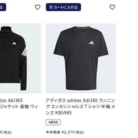
ソックス
WANS
Tasmania
Tecnifibre
THE NORTH
る
カートに入れる
バッグ
Surf
FACE
その他アクセサリー
キャンプ用品
リー・コンテナ
MBRO
UNDER
VICTAS
VIEW
ARMOUR
ラー・ジャグ
キングウェア
ラフ・寝具
ブル・チェア関連
tudio
YASAKA
YONEX
ZAMST
ブルウェア
as Adi365
アディダス adidas Adi365 ランニン
ト・タープ用品
 ジャケット 長袖 ウィ
グ エッセンシャルズ Tシャツ 半袖 メ
5
ンズ KB5965
ベキュー・焚き火
グ
ト・マット・シート
00
¥
2,970
本体価格
（税込）
（税込）