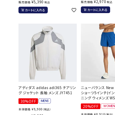
¥
2,970
¥
5,390
販売価格
販売価格
税込
税込
カートに入れる
カートに入れる
アディダス adidas adi365 チアリン
ニューバランス New B
グ ジャケット 長袖 メンズ JY7451
ショーツ5インチ(イ
ニング ウィメンズ WS
30%OFF
20%OFF
¥
9,900
本体価格
（税込）
¥
8,910
本体価格
（税込）