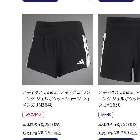
バト
バドミント
ストリングス
バドミント
バドミント
シャトル
グリップテ
バッグ
ソックス
アディダス adidas アディゼロ ラン
アディダス adidas
ニング ジェルポケットショーツ ウィ
ニング ジェルポケット
その他アク
メンズ JM3648
ズ JM3650
ハン
¥
8,250
¥
8,250
本体価格
本体価格
（税込）
（税込）
ハンドボー
¥
8,250
¥
8,250
販売価格
販売価格
税込
税込
ハンドボー