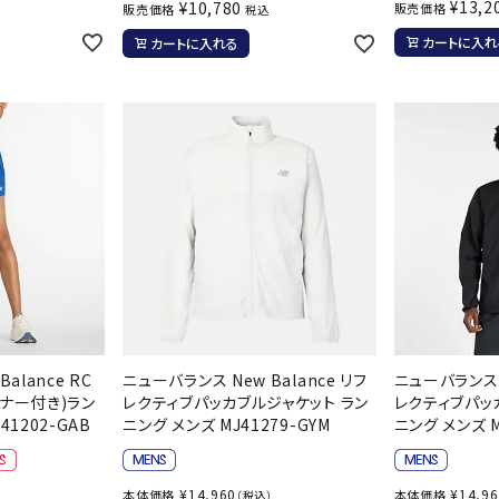
ライ
¥
13,2
¥
10,780
販売価格
販売価格
税込
ソックス
その
カートに入れ
カートに入れる
その他アクセサリー
alance RC
ニューバランス New Balance リフ
ニューバランス N
ンナー付き)ラン
レクティブパッカブルジャケット ラン
レクティブパッ
41202-GAB
ニング メンズ MJ41279-GYM
ニング メンズ M
¥
14,960
¥
14,9
本体価格
本体価格
（税込）