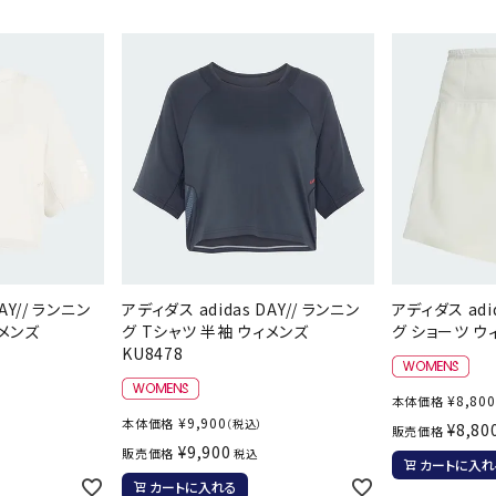
シューズアクセサリー
硬式
Babolat
BIKE
B
ソックス
フットボールサンダル
軟式
セサリー
サッカーウェア
少年
シューズ
バッグ
ジュニアサッカーウェア
ソフ
レプリカ商品
野球
メンズランニング
バックパック
ジュニアレプリカ商品
少年
ウイメンズランニング
トートバッグ
CEP
Chacott
C
サッカーボール
野球
ジュニアランニング
ショルダーバッグ
フットサルボール
ジュ
サッカースパイク
ボディー・ウエストバッグ
サッカーバッグ
ユニ
ジュニアサッカースパイク
ダッフル・ボストンバッグ
その他アクセサリー
バッ
サッカー・フットサルトレーニン
テニスバッグ
AY// ランニン
アディダス adidas DAY// ランニン
アディダス adid
DESCENTE
FINTA
Fo
イン
グシューズ
ィメンズ
グ Tシャツ 半袖 ウィメンズ
グ ショーツ ウィ
その他バッグ
KU8478
その
ジュニアサッカー・フットサルト
レーニングシューズ
バッ
¥
8,800
本体価格
野球スパイク・シューズ
メン
¥
9,900
本体価格
（税込）
¥
8,80
販売価格
少年野球スパイク・シューズ
HEAD
HELLY
H
¥
9,900
ソッ
販売価格
税込
カートに入れ
HANSEN
バスケットボールシューズ
その
カートに入れる