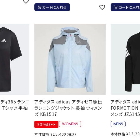
その他アクセサリー
suria
SVOLME
S
カートに入れる
カートに入れ
トレーニング・ジム/カジ
・格闘技
ュアル
キャ
TRIGGERPOI
uhlsport
U
メンズウェア
NT
クー
ウィメンズウェア
技小物
クッ
キッズウェア
シュ
コンプレッションウェア
テー
インナーウェア
Wacoal CW-X
Wilson
Ws
テー
シューズ
アディ365 ランニ
アディダス adidas アディゼロ駅伝
アディダス adid
テン
 Tシャツ 半袖
ランニングジャケット 長袖 ウィメン
FORMOTION
ジュニアシューズ
ズ KB1517
メンズ JZ514
バー
ブーツ・サンダル
バッ
30%OFF
バッグ
ベッ
ZETT
¥
13,2
¥
15,400
本体価格
本体価格
（税込）
キャップ