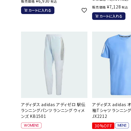
¥
6,930
販売価格
税込
¥
7,128
販売価格
税込
カートに入れる
カートに入れる
アディダス adidas アディゼロ 駅伝
アディダス adidas 
ランニングパンツ ランニング ウィメ
袖Tシャツ ランニング
ンズ KB1501
JX2212
30%OFF