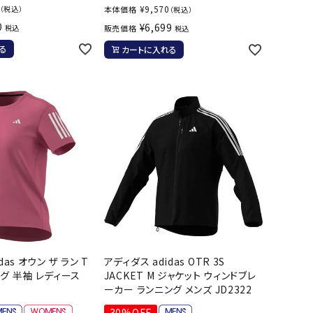
¥
9,570
（税込）
本体価格
（税込）
0
¥
6,699
税込
販売価格
税込
る
カートに入れる
das オウン ザ ラン T
アディダス adidas OTR 3S
グ 半袖 レディース
JACKET M ジャケット ウィンドブレ
ーカー ランニング メンズ JD2322
30%OFF