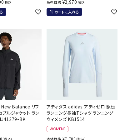
ト・ランタン
00
¥
2,970
販売価格
税込
税込
他アクセサリー
る
カートに入れる
ew Balance リフ
アディダス adidas アディゼロ 駅伝
カブルジャケット ラン
ランニング長袖Tシャツ ランニング
J41279-BK
ウィメンズ KB1514
60
¥
7,700
本体価格
（税込）
（税込）