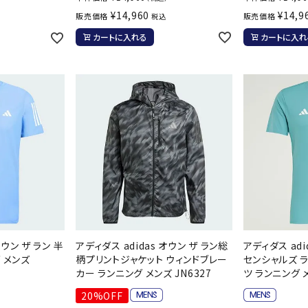
¥
14,960
¥
14,9
販売価格
販売価格
税込
カートに入れる
カートに入れ
オウン ザ ラン 半
アディダス adidas オウン ザ ラン総
アディダス adi
 メンズ
柄プリントジャケット ウィンドブレー
センシャルズ 
カー ランニング メンズ JN6327
ツ ランニング メ
20%OFF