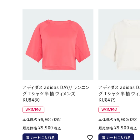
陸上競技用
ブランドから選ぶ
その他アク
SALE品はこちら
INFORMATIOM
ご利用ガイド
お問い合わせ
メルマガ登録
アディダス adidas DAY// ランニン
アディダス adidas D
グ Tシャツ 半袖 ウィメンズ
グ Tシャツ 半袖 ウ
特定商取引法
KU8480
KU8479
プライバシーポリシー
¥
9,900
¥
9,900
本体価格
本体価格
（税込）
（税込）
¥
9,900
¥
9,900
販売価格
販売価格
税込
税込
カートに入れる
カートに入れる