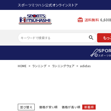
スポーツミツハシ公式オンラインストア
card_giftcard
送料無料
6,6
search
もっ
SPO
スポーツ
HOME
ランニング
ランニングウェア
adidas
ACCOUNT MENU
陸上
ようこそ ゲスト 様
陸上競技ス
meeting_room
person
ログイン
会員登録
陸上競技用
陸上競技用
スポーツから選ぶ
ェア
並び替え
価格が安い順
価格が高い順
新着順
アイテムから選ぶ
陸上競技用