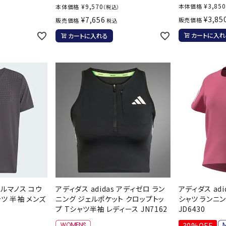
¥
3,850
¥
9,570
本体価格
本体価格
（税込）
¥
3,85
¥
7,656
販売価格
販売価格
税込
カートに入れ
カートに入れる
 エルマノス コウ
アディダス adidas アディゼロ ラン
アディダス adi
ャツ 半袖 メンズ
ニング ジェルポケット クロップトッ
シャツ ランニン
プ Tシャツ半袖 レディース JN7162
JD6430
30%OFF