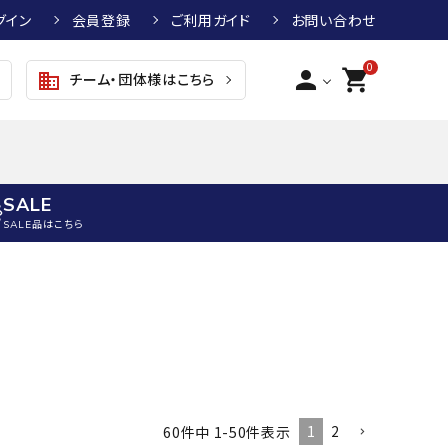
グイン
会員登録
ご利用ガイド
お問い合わせ
0
person
shopping_cart
チーム・団体様はこちら
business
SALE
SALE品はこちら
野球
キッズアパレル
テニス
その他アクセサリー
グラブ・ミット
トップス
硬式テニスラケット
ボール
KTR
arena
asics
ATHLETA
グラブ・ミット
ジャケット・アウター
ジュニア硬式テニスラケット
季節対策商品
野球グラブ・ミット
ボトムス・パンツ
ソフトテニスラケット
健康グッズ
トボール用グラブ・ミット
その他ウェア
ストリングス・ガット（テニス）
ヨガマット
1
2
60
件中
1
-
50
件表示