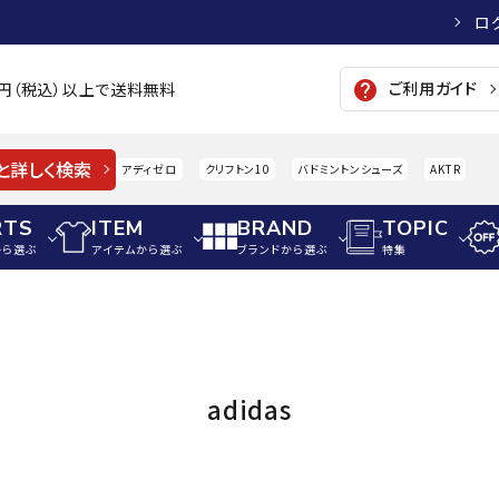
ロ
ご利用ガイド
help
00円（税込）以上で送料無料
と詳しく検索
アディゼロ
クリフトン10
バドミントンシューズ
AKTR
RTS
ITEM
BRAND
TOPIC
から選ぶ
アイテムから選ぶ
ブランドから選ぶ
特集
メンズアパレル
サッカー・フットサル
ウィメンズアパレル
パイク・シューズ
トップス
サッカースパイク
トップス
硬式
adidas
AIGLE
A
adidas
シューズアクセサリー
ジャケット・アウター
ジュニアサッカースパイク
ジャケット・アウター
軟式
メンズ・ユニセックスウ
ボトムス・パンツ
トレーニングシューズ
ボトムス・パンツ
少年
その他ウェア
ジュニアレーニングシューズ
その他ウェア
ソフ
ウィメンズウェア