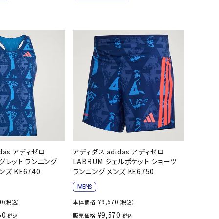
ール水着
ジュニアランニングシューズ
ムキャップ
ランニングウェア
グル
ランニングタイツ
NALTY
phiten
Prince
PUMA
他アクセサリー
ランニングソックス
ンスポーツ
ランニングキャップ
ランニングバッグ・ポーチ
その他アクセサリー
efTourer
RUSTY
ryka
SALOMON
トレーニング用品
アウトドア
ーニング用品
メンズアウトドアウェア
das アディゼロ
アディダス adidas アディゼロ
グッズ
ウィメンズアウトドアウェア
AZIO
Speedo
SSK
Super
ングレット ランニング
LABRUM ジェルポケット ショーツ
キッズ・ベビーアウトドアウェア
Natural
ズ KE6740
ランニング メンズ KE6750
アウトドアシューズ
トレッキングシューズ
50
¥
9,570
本体価格
（税込）
（税込）
帽子
50
¥
9,570
販売価格
税込
税込