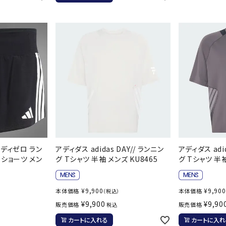
バレーボールシューズ
ミントン
卓球
テニスシューズ
バドミントンシューズ
ンラケット
卓球ラケット
バス
フィットネスシューズ
LI-NING
LUXILON
L
・ガット
ラバー
バス
A
陸上スパイク・シューズ
ンシューズ
卓球シューズ
レプ
ハンドボールシューズ
ンウェア
卓球ウェア
ボー
ウォーキング・トレッキングシュ
ボール（卓球）
ボー
ーズ
ープ
その他アクセサリー
ソッ
アウトドアシューズ
MIKANO
MIKASA
ミ
卓球台
その
ナ
トレーニング・ジム・カジュアル
 アディゼロ ラン
アディダス adidas DAY// ランニン
アディダス adid
キッズカジュアル
ショーツ メン
グ Tシャツ 半袖 メンズ KU8465
グ Tシャツ 半袖
セサリー
スイム・競泳
ドボール
ラグビー
サンダル
¥
9,900
¥
9,900
本体価格
本体価格
（税込）
NEUTRALWO
New Balance
NI
¥
9,900
¥
9,90
販売価格
販売価格
税込
ルシューズ
ラグビースパイク・シューズ
競泳
RKS
カートに入れる
カートに入れ
ルウェア
ラグビーウェア
フィ