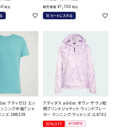
60
¥
7,700
販売価格
税込
税込
る
カートに入れる
das アディゼロ エッ
アディダス adidas オウン ザ ラン総
ランニング半袖Tシャ
柄プリントジャケット ウィンドブレー
ンズ JM8339
カー ランニング ウィメンズ JL8702
30%OFF