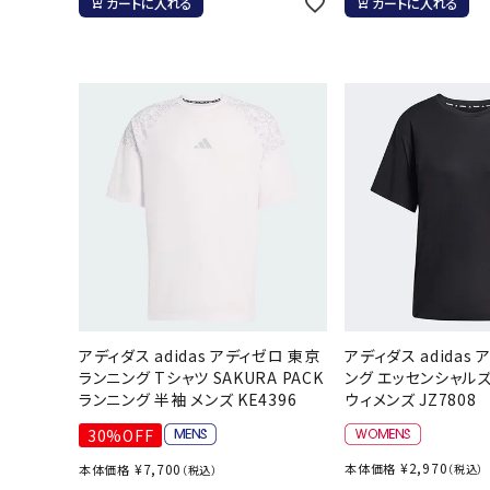
カートに入れる
カートに入れる
武道
柔道
ボクシング
武道・格闘
アディダス adidas アディゼロ 東京
アディダス adidas 
ランニング Tシャツ SAKURA PACK
ング エッセンシャルズ
ランニング 半袖 メンズ KE4396
ウィメンズ JZ7808
30%OFF
¥
2,970
¥
7,700
本体価格
本体価格
（税込）
（税込）