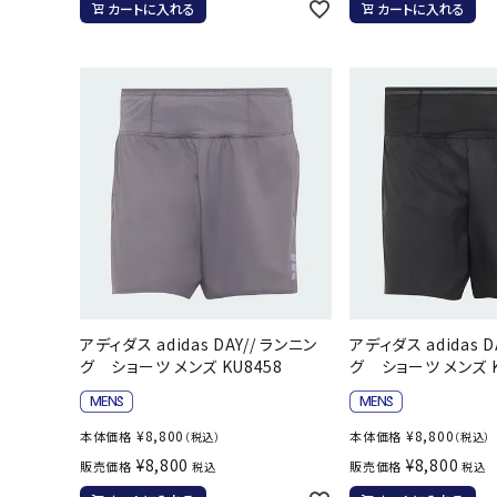
カートに入れる
カートに入れる
ボール（ハ
その他アク
ウォ
メンズウォ
アディダス adidas DAY// ランニン
アディダス adidas D
ウィメンズ
グ ショーツ メンズ KU8458
グ ショーツ メンズ K
その他アク
¥
8,800
¥
8,800
本体価格
本体価格
（税込）
（税込）
¥
8,800
¥
8,800
販売価格
販売価格
税込
税込