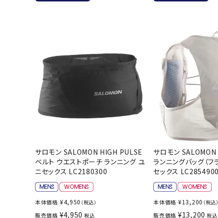
バト
バドミント
ストリングス
バドミント
バドミント
シャトル
グリップテ
バッグ
ソックス
サロモン SALOMON HIGH PULSE
サロモン SALOMON G
その他アク
ベルト ウエストポーチ ランニング ユ
ランニングバッグ（フ
ニセックス LC2180300
セックス LC285490
ハン
ハンドボー
¥
4,950
¥
13,200
本体価格
本体価格
（税込）
（税込
ハンドボー
¥
4,950
¥
13,200
販売価格
販売価格
税込
税込