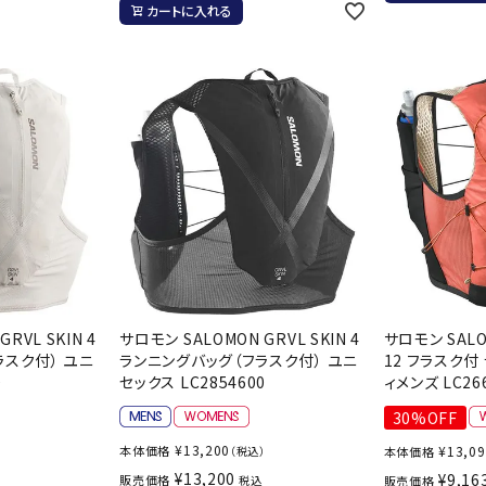
カートに入れる
バレーボールシューズ
ミントン
卓球
テニスシューズ
バドミントンシューズ
ンラケット
卓球ラケット
バス
フィットネスシューズ
LI-NING
LUXILON
L
・ガット
ラバー
バス
A
陸上スパイク・シューズ
ンシューズ
卓球シューズ
レプ
ハンドボールシューズ
ンウェア
卓球ウェア
ボー
ウォーキング・トレッキングシュ
ボール（卓球）
ボー
ーズ
ープ
その他アクセサリー
ソッ
アウトドアシューズ
MIKANO
MIKASA
ミ
卓球台
その
ナ
トレーニング・ジム・カジュアル
キッズカジュアル
RVL SKIN 4
サロモン SALOMON GRVL SKIN 4
サロモン SALOM
セサリー
スイム・競泳
ラスク付） ユニ
ランニングバッグ（フラスク付） ユニ
12 フラスク付
0
セックス LC2854600
ィメンズ LC26
ドボール
ラグビー
サンダル
30%OFF
NEUTRALWO
New Balance
NI
ルシューズ
ラグビースパイク・シューズ
競泳
RKS
¥
13,200
本体価格
¥
13,0
）
（税込）
本体価格
ルウェア
ラグビーウェア
フィ
¥
13,200
¥
9,16
販売価格
税込
販売価格