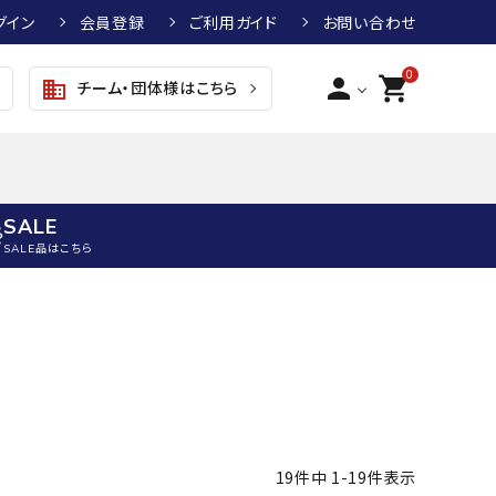
グイン
会員登録
ご利用ガイド
お問い合わせ
0
person
shopping_cart
チーム・団体様はこちら
business
SALE
SALE品はこちら
野球
キッズアパレル
テニス
その他アクセサリー
グラブ・ミット
トップス
硬式テニスラケット
ボール
KTR
arena
asics
ATHLETA
グラブ・ミット
ジャケット・アウター
ジュニア硬式テニスラケット
季節対策商品
野球グラブ・ミット
ボトムス・パンツ
ソフトテニスラケット
健康グッズ
トボール用グラブ・ミット
その他ウェア
ストリングス・ガット（テニス）
ヨガマット
19
件中
1
-
19
件表示