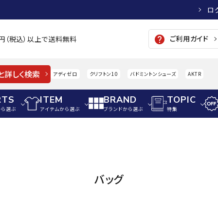
ロ
ご利用ガイド
help
00円（税込）以上で送料無料
と詳しく検索
アディゼロ
クリフトン10
バドミントンシューズ
AKTR
RTS
ITEM
BRAND
TOPIC
から選ぶ
アイテムから選ぶ
ブランドから選ぶ
特集
メンズアパレル
サッカー・フットサル
ウィメンズアパレル
パイク・シューズ
トップス
サッカースパイク
トップス
硬式
adidas
AIGLE
A
バッグ
シューズアクセサリー
ジャケット・アウター
ジュニアサッカースパイク
ジャケット・アウター
軟式
メンズ・ユニセックスウ
ボトムス・パンツ
トレーニングシューズ
ボトムス・パンツ
少年
その他ウェア
ジュニアレーニングシューズ
その他ウェア
ソフ
ウィメンズウェア