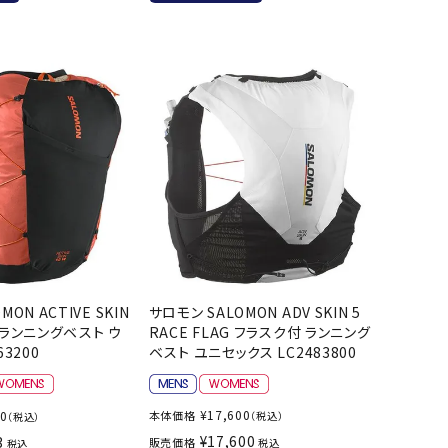
バスケットボール
バレーボール
ケットボールシューズ
バレーボールシューズ
UZeSOMBR
manduka
Marble
Marmot
ケットボールウェア
バレーボールウェア
リカウェア・グッズ
バレーボール用サポーター
ル（バスケットボール）
ボール（バレーボール）
ル用品（バスケットボール）
ボール用品（バレーボール）
クス
ソックス
ツハシオリジ
MIZUNO
molten
MTG
他アクセサリー
その他アクセサリー
ル
ON ACTIVE SKIN
サロモン SALOMON ADV SKIN 5
 ランニングベスト ウ
RACE FLAG フラスク付 ランニング
63200
ベスト ユニセックス LC2483800
スイム・競泳
ランニング
KE
Nittaku
Ocean Pacific
ogawa tent
水着・練習水着
メンズランニングシューズ
¥
17,600
90
本体価格
（税込）
（税込）
ットネス水着
レディースランニングシューズ
¥
17,600
3
販売価格
税込
税込