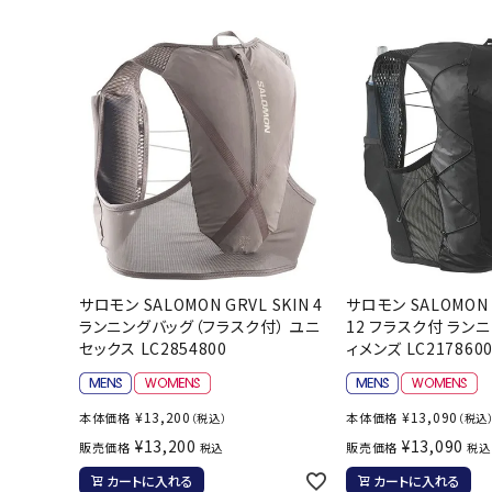
陸上競技用
ブランドから選ぶ
その他アク
SALE品はこちら
INFORMATIOM
ご利用ガイド
お問い合わせ
サロモン SALOMON GRVL SKIN 4
サロモン SALOMON A
メルマガ登録
ランニングバッグ（フラスク付） ユニ
12 フラスク付 ラン
特定商取引法
セックス LC2854800
ィメンズ LC217860
プライバシーポリシー
¥
13,200
¥
13,090
本体価格
本体価格
（税込）
（税込
¥
13,200
¥
13,090
販売価格
販売価格
税込
税込
カートに入れる
カートに入れる