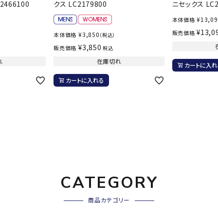
ライ
466100
クス LC2179800
ニセックス LC2
ソックス
その
¥
13,0
本体価格
その他アクセサリー
¥
13,0
販売価格
¥
3,850
本体価格
（税込）
¥
3,850
販売価格
税込
れ
在庫切れ
カートに入れ
カートに入れる
CATEGORY
商品カテゴリー