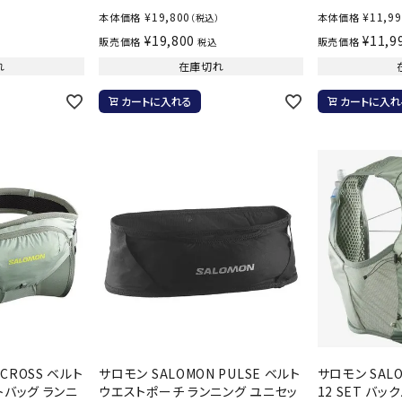
その他アクセサリー
¥
19,800
¥
11,9
suria
SVOLME
S
本体価格
本体価格
）
（税込）
¥
19,800
¥
11,9
販売価格
販売価格
税込
れ
在庫切れ
トレーニング・ジム/カジ
・格闘技
カートに入れる
カートに入れ
ュアル
キャ
TRIGGERPOI
uhlsport
U
メンズウェア
NT
クー
ウィメンズウェア
技小物
クッ
キッズウェア
シュ
コンプレッションウェア
テー
インナーウェア
Wacoal CW-X
Wilson
Ws
テー
シューズ
テン
ジュニアシューズ
バー
ブーツ・サンダル
バッ
バッグ
 CROSS ベルト
サロモン SALOMON PULSE ベルト
サロモン SALOM
ベッ
ZETT
トバッグ ランニ
ウエストポーチ ランニング ユニセッ
12 SET バッ
キャップ