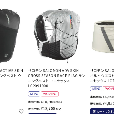
シューズアクセサリー
硬式
Babolat
BIKE
B
ソックス
フットボールサンダル
軟式
セサリー
サッカーウェア
少年
シューズ
バッグ
ジュニアサッカーウェア
ソフ
レプリカ商品
野球
メンズランニング
バックパック
ジュニアレプリカ商品
少年
ウイメンズランニング
トートバッグ
CEP
Chacott
C
サッカーボール
野球
ジュニアランニング
ショルダーバッグ
フットサルボール
ジュ
サッカースパイク
ボディー・ウエストバッグ
サッカーバッグ
ユニ
ジュニアサッカースパイク
ダッフル・ボストンバッグ
その他アクセサリー
バッ
サッカー・フットサルトレーニン
テニスバッグ
CTIVE SKIN
サロモン SALOMON ADV SKIN
サロモン SALO
DESCENTE
FINTA
Fo
イン
グシューズ
ニングベスト ウ
CROSS SEASON RACE FLAG ラン
ベルト ウエス
その他バッグ
0
ニングベスト ユニセックス
ニセックス LC2
その
ジュニアサッカー・フットサルト
LC2091900
レーニングシューズ
バッ
野球スパイク・シューズ
¥
4,950
メン
本体価格
）
¥
18,700
本体価格
（税込）
¥
4,95
少年野球スパイク・シューズ
HEAD
HELLY
H
販売価格
ソッ
¥
18,700
販売価格
税込
HANSEN
バスケットボールシューズ
カートに入れ
その