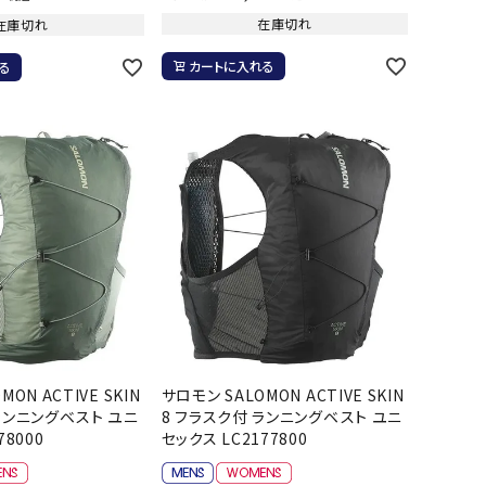
ール水着
ジュニアランニングシューズ
在庫切れ
在庫切れ
ムキャップ
ランニングウェア
カートに入れる
る
グル
ランニングタイツ
NALTY
phiten
Prince
PUMA
他アクセサリー
ランニングソックス
ンスポーツ
ランニングキャップ
ランニングバッグ・ポーチ
その他アクセサリー
efTourer
RUSTY
ryka
SALOMON
トレーニング用品
アウトドア
ーニング用品
メンズアウトドアウェア
グッズ
ウィメンズアウトドアウェア
AZIO
Speedo
SSK
Super
キッズ・ベビーアウトドアウェア
Natural
ON ACTIVE SKIN
サロモン SALOMON ACTIVE SKIN
アウトドアシューズ
ランニングベスト ユニ
8 フラスク付 ランニングベスト ユニ
トレッキングシューズ
78000
セックス LC2177800
帽子