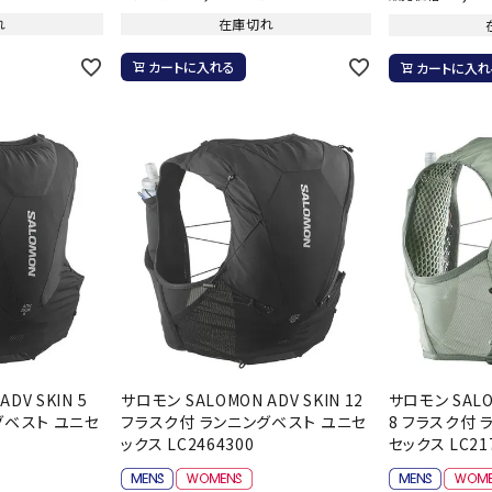
ンドボール）
ヘッドギア（ラグビー）
スク
れ
在庫切れ
セサリー
ソックス
スイ
カートに入れる
カートに入れ
その他アクセサリー
ゴー
ON
ONYONE
PE
その
マリ
Rawlings
Real Stone
Re
ーキング
フィットネス・ヨガ
ーキングシューズ
ヨガウェア
トレ
ウォーキングシューズ
ヨガマット
健康
SAYSKY
Sondico
SP
セサリー
ヨガアクセサリー
DV SKIN 5
サロモン SALOMON ADV SKIN 12
サロモン SALOM
ダンス・フィットネスウェア
グベスト ユニセ
フラスク付 ランニングベスト ユニセ
8 フラスク付 
ダンス・フィットネスシューズ
ックス LC2464300
セックス LC21
インナーウェア