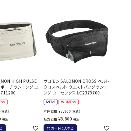
バット
ストリングス・ガット（ソフトテニス）
サポーター・テーピング
UTTERFLY
CANTERBUR
CAPTAIN
ccilu
バット
グリップテープ
タオル
Y
STAG
軟式バット
エッジガード
ソックス
帽子
トボール用バット
テニスシューズ
スパイク・シューズ
テニスバッグ
ランニング・陸上ソックス
キャップ
野球スパイク・シューズ
テニスウェア
テニス・バドミントンソックス
ハット
hampion
Columbia
CONVERSE
DA MISS
ウェア
キャップ・バイザー
野球ソックス
サンバイザー
ニア野球ウェア
ソックス
バスケットソックス
ニット帽・ビーニー
フォーム・練習着
ボール（テニス）
バレーボールソックス
その他キャップ
ティング手袋
その他アクセサリー
トレッキングソックス
MON HIGH PULSE
サロモン SALOMON CROSS ベルト
xfire
G-FIT
gol.
GOSEN
ナーグローブ（守備用手袋）
トポーチ ランニング ユ
クロスベルト ウエストバッグ ランニ
ラグビーソックス
711200
ング ユニセックス LC2379700
他手袋
トレーニング・ジム・カジュアル
グ・ケース
¥
8,800
テナンス用品
本体価格
（税込）
（税込）
0
¥
8,800
OKA
hummel
JFIT
le coq sportif
販売価格
税込
税込
クス・ストッキング
る
カートに入れる
他アクセサリー