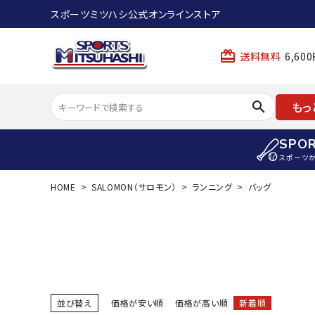
スポーツミツハシ公式オンラインストア
card_giftcard
送料無料
6,6
search
もっ
SPO
スポーツ
HOME
SALOMON（サロモン）
ランニング
バッグ
ACCOUNT MENU
陸上
ようこそ ゲスト 様
陸上競技ス
meeting_room
person
ログイン
会員登録
陸上競技用
陸上競技用
スポーツから選ぶ
ェア
並び替え
価格が安い順
価格が高い順
新着順
アイテムから選ぶ
陸上競技用