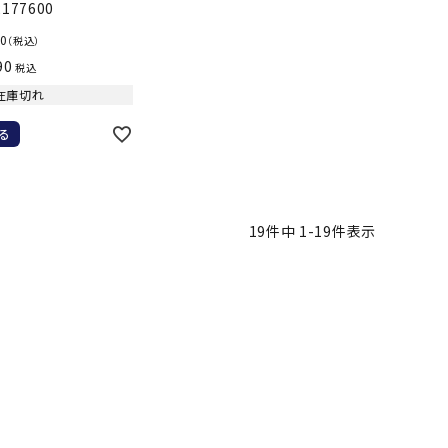
ト・ランタン
177600
他アクセサリー
90
（税込）
90
税込
在庫切れ
る
19
件中
1
-
19
件表示