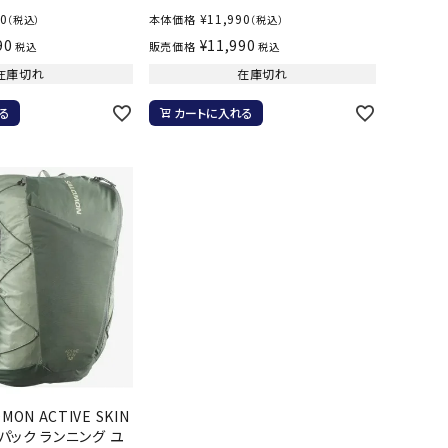
ソックス
90
¥
11,990
WANS
Tasmania
Tecnifibre
THE NORTH
本体価格
（税込）
（税込）
バッグ
Surf
FACE
90
¥
11,990
販売価格
税込
税込
その他アクセサリー
在庫切れ
在庫切れ
キャンプ用品
る
カートに入れる
リー・コンテナ
MBRO
UNDER
VICTAS
VIEW
ARMOUR
ラー・ジャグ
キングウェア
ラフ・寝具
ブル・チェア関連
tudio
YASAKA
YONEX
ZAMST
ブルウェア
ト・タープ用品
ベキュー・焚き火
グ
ON ACTIVE SKIN
ト・マット・シート
クパック ランニング ユ