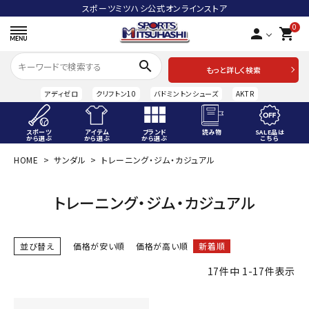
スポーツミツハシ公式オンラインストア
0
person
shopping_cart
search
もっと詳しく検索
アディゼロ
クリフトン10
バドミントンシューズ
AKTR
スポーツ
アイテム
ブランド
読み物
SALE品は
から選ぶ
から選ぶ
から選ぶ
こちら
HOME
サンダル
トレーニング・ジム・カジュアル
ACCOUNT MENU
ようこそ ゲスト 様
トレーニング・ジム・カジュアル
meeting_room
person
ログイン
会員登録
並び替え
価格が安い順
価格が高い順
新着順
スポーツから選ぶ
17
件中
1
-
17
件表示
アイテムから選ぶ