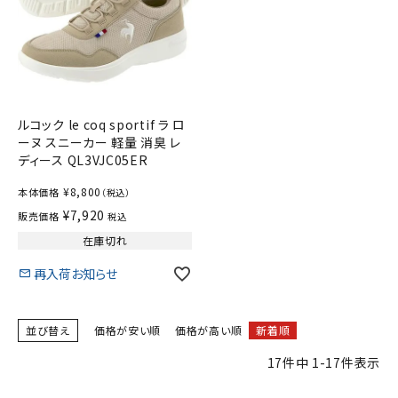
ルコック le coq sportif ラ ロ
ーヌ スニーカー 軽量 消臭 レ
ディース QL3VJC05ER
¥
8,800
本体価格
（税込）
¥
7,920
販売価格
税込
在庫切れ
再入荷お知らせ
並び替え
価格が安い順
価格が高い順
新着順
17
件中
1
-
17
件表示