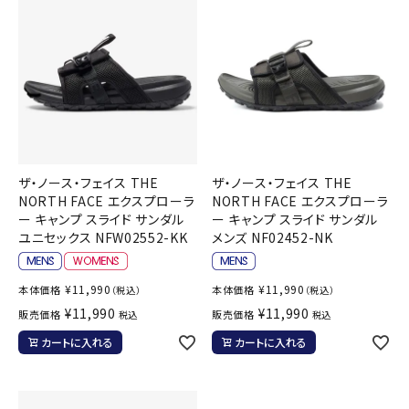
ブランドから選ぶ
SALE品はこちら
INFORMATIOM
ご利用ガイド
ザ・ノース・フェイス THE
ザ・ノース・フェイス THE
お問い合わせ
NORTH FACE エクスプローラ
NORTH FACE エクスプローラ
ー キャンプ スライド サンダル
ー キャンプ スライド サンダル
メルマガ登録
ユニセックス NFW02552-KK
メンズ NF02452-NK
特定商取引法
プライバシーポリシー
¥
11,990
¥
11,990
本体価格
本体価格
（税込）
（税込）
¥
11,990
¥
11,990
販売価格
販売価格
税込
税込
カートに入れる
カートに入れる