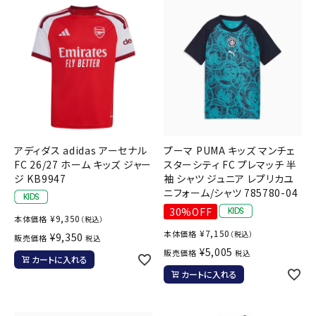
アディダス adidas アーセナル
プーマ PUMA キッズ マンチェ
FC 26/27 ホーム キッズ ジャー
スターシティ FC プレマッチ 半
ジ KB9947
袖 シャツ ジュニア レプリカユ
ニフォーム/シャツ 785780-04
30%OFF
¥
9,350
本体価格
（税込）
¥
7,150
本体価格
（税込）
¥
9,350
販売価格
税込
¥
5,005
販売価格
税込
カートに入れる
カートに入れる