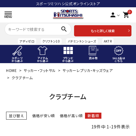
スポーツミツハシ公式オンラインストア
0
person
shopping_cart
search
もっと詳しく検索
アディゼロ
クリフトン10
バドミントンシューズ
AKTR
スポーツ
アイテム
ブランド
読み物
SALE品は
から選ぶ
から選ぶ
から選ぶ
こちら
HOME
サッカー・フットサル
サッカーレプリカ・キッズウェア
ACCOUNT MENU
クラブチーム
ようこそ ゲスト 様
meeting_room
person
クラブチーム
ログイン
会員登録
スポーツから選ぶ
並び替え
価格が安い順
価格が高い順
新着順
アイテムから選ぶ
19
件中
1
-
19
件表示