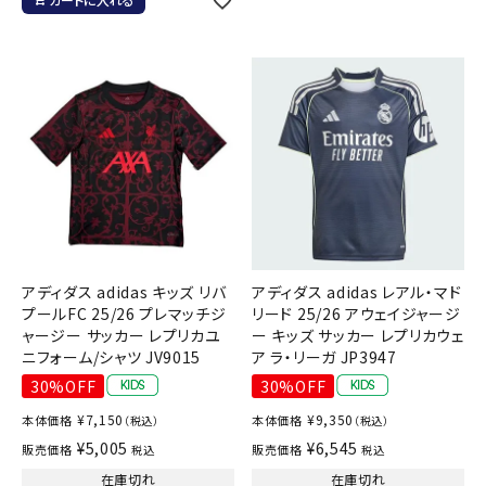
アディダス adidas キッズ リバ
アディダス adidas レアル・マド
プールFC 25/26 プレマッチジ
リード 25/26 アウェイジャージ
ャージー サッカー レプリカユ
ー キッズ サッカー レプリカウェ
ニフォーム/シャツ JV9015
ア ラ・リーガ JP3947
30%OFF
30%OFF
¥
7,150
¥
9,350
本体価格
本体価格
（税込）
（税込）
¥
5,005
¥
6,545
販売価格
販売価格
税込
税込
在庫切れ
在庫切れ