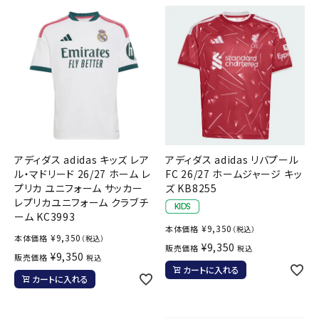
ブランドから選ぶ
SALE品はこちら
INFORMATIOM
ご利用ガイド
お問い合わせ
アディダス adidas キッズ レア
アディダス adidas リバプール
メルマガ登録
ル・マドリード 26/27 ホーム レ
FC 26/27 ホームジャージ キッ
プリカ ユニフォーム サッカー
ズ KB8255
特定商取引法
レプリカユニフォーム クラブチ
ーム KC3993
プライバシーポリシー
¥
9,350
本体価格
（税込）
¥
9,350
本体価格
（税込）
¥
9,350
販売価格
税込
¥
9,350
販売価格
税込
カートに入れる
カートに入れる