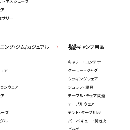
ットネスシューズ
ライ
ソックス
ェア
その
その他アクセサリー
セサリー
ニング・ジム/カジュアル
キャンプ用品
ア
キャリー・コンテナ
ウェア
クーラー・ジャグ
ア
クッキングウェア
ションウェア
シュラフ・寝具
ェア
テーブル・チェア関連
テーブルウェア
ューズ
テント・タープ用品
ンダル
バーベキュー・焚き火
バッグ