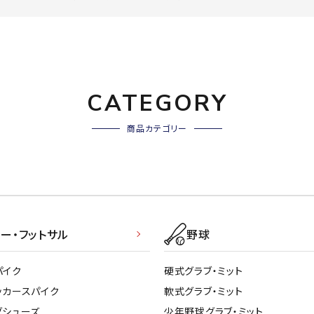
シューズアクセサリー
硬式
Babolat
BIKE
B
ソックス
フットボールサンダル
軟式
セサリー
サッカーウェア
少年
シューズ
バッグ
ジュニアサッカーウェア
ソフ
レプリカ商品
野球
メンズランニング
バックパック
CATEGORY
ジュニアレプリカ商品
少年
ウイメンズランニング
トートバッグ
CEP
Chacott
C
サッカーボール
野球
ジュニアランニング
ショルダーバッグ
商品カテゴリー
フットサルボール
ジュ
サッカースパイク
ボディー・ウエストバッグ
サッカーバッグ
ユニ
ジュニアサッカースパイク
ダッフル・ボストンバッグ
その他アクセサリー
バッ
サッカー・フットサルトレーニン
テニスバッグ
DESCENTE
FINTA
Fo
イン
グシューズ
その他バッグ
その
ジュニアサッカー・フットサルト
ー・フットサル
野球
レーニングシューズ
バッ
野球スパイク・シューズ
メン
パイク
硬式グラブ・ミット
少年野球スパイク・シューズ
HEAD
HELLY
H
ソッ
ッカースパイク
軟式グラブ・ミット
HANSEN
バスケットボールシューズ
その
グシューズ
少年野球グラブ・ミット