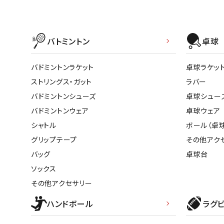
ボール（ハ
その他アク
バトミントン
卓球
バドミントンラケット
卓球ラケッ
ストリングス・ガット
ラバー
バドミントンシューズ
卓球シュー
バドミントンウェア
卓球ウェア
ウォ
シャトル
ボール（卓球
グリップテープ
その他アク
メンズウォ
バッグ
卓球台
ウィメンズ
ソックス
その他アク
その他アクセサリー
ハンドボール
ラグ