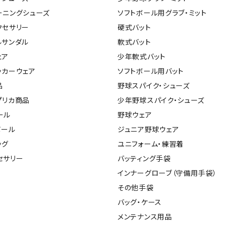
バレーボールシューズ
ーニングシューズ
ソフトボール用グラブ・ミット
ミントン
卓球
テニスシューズ
クセサリー
硬式バット
バドミントンシューズ
ルサンダル
軟式バット
ンラケット
卓球ラケット
バス
フィットネスシューズ
LI-NING
LUXILON
L
ェア
少年軟式バット
・ガット
ラバー
バス
A
陸上スパイク・シューズ
ッカーウェア
ソフトボール用バット
ンシューズ
卓球シューズ
レプ
ハンドボールシューズ
品
野球スパイク・シューズ
ンウェア
卓球ウェア
ボー
ウォーキング・トレッキングシュ
プリカ商品
少年野球スパイク・シューズ
ボール（卓球）
ボー
ーズ
ール
野球ウェア
ープ
その他アクセサリー
ソッ
アウトドアシューズ
MIKANO
MIKASA
ミ
ボール
ジュニア野球ウェア
卓球台
その
ナ
トレーニング・ジム・カジュアル
ッグ
ユニフォーム・練習着
キッズカジュアル
セサリー
バッティング手袋
セサリー
スイム・競泳
インナーグローブ（守備用手袋）
ドボール
ラグビー
サンダル
その他手袋
NEUTRALWO
New Balance
NI
バッグ・ケース
ルシューズ
ラグビースパイク・シューズ
競泳
RKS
メンテナンス用品
ルウェア
ラグビーウェア
フィ