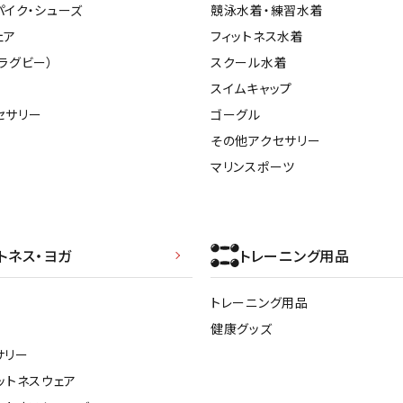
パイク・シューズ
競泳水着・練習水着
その他アクセサリー
suria
SVOLME
S
ェア
フィットネス水着
ラグビー）
スクール水着
スイムキャップ
トレーニング・ジム/カジ
・格闘技
セサリー
ゴーグル
ュアル
その他アクセサリー
キャ
TRIGGERPOI
uhlsport
U
メンズウェア
マリンスポーツ
NT
クー
ウィメンズウェア
技小物
クッ
キッズウェア
シュ
コンプレッションウェア
テー
トネス・ヨガ
トレーニング用品
インナーウェア
Wacoal CW-X
Wilson
Ws
テー
シューズ
トレーニング用品
テン
ジュニアシューズ
健康グッズ
バー
ブーツ・サンダル
サリー
バッ
バッグ
ットネスウェア
ベッ
ZETT
キャップ