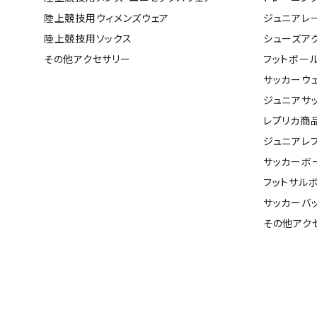
陸上競技用ウィメンズウェア
ジュニアレ
バト
陸上競技用ソックス
シューズア
その他アクセサリー
フットボー
バドミント
サッカーウ
ストリングス
ジュニアサ
バドミント
レプリカ商
バドミント
ジュニアレ
シャトル
サッカーボ
グリップテ
フットサル
バッグ
サッカーバ
ソックス
その他アク
その他アク
ハン
ハンドボー
ハンドボー