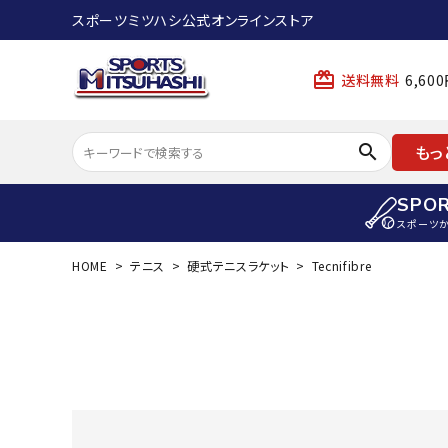
スポーツミツハシ公式オンラインストア
card_giftcard
送料無料
6,6
search
もっ
SPO
スポーツ
HOME
テニス
硬式テニスラケット
Tecnifibre
ACCOUNT MENU
陸上
ようこそ ゲスト 様
陸上競技ス
meeting_room
person
ログイン
会員登録
陸上競技用
陸上競技用
スポーツから選ぶ
ェア
アイテムから選ぶ
陸上競技用