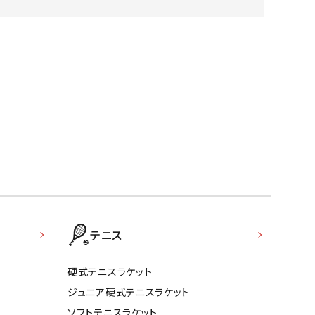
バット
ストリングス・ガット（ソフトテニス）
サポーター・テーピング
UTTERFLY
CANTERBUR
CAPTAIN
ccilu
バット
グリップテープ
タオル
Y
STAG
軟式バット
エッジガード
ソックス
帽子
トボール用バット
テニスシューズ
スパイク・シューズ
テニスバッグ
ランニング・陸上ソックス
キャップ
野球スパイク・シューズ
テニスウェア
テニス・バドミントンソックス
ハット
hampion
Columbia
CONVERSE
DA MISS
ウェア
キャップ・バイザー
野球ソックス
サンバイザー
ニア野球ウェア
ソックス
バスケットソックス
ニット帽・ビーニー
フォーム・練習着
ボール（テニス）
バレーボールソックス
その他キャップ
ティング手袋
その他アクセサリー
トレッキングソックス
xfire
G-FIT
gol.
GOSEN
ナーグローブ（守備用手袋）
ラグビーソックス
他手袋
トレーニング・ジム・カジュアル
テニス
グ・ケース
テナンス用品
硬式テニスラケット
OKA
hummel
JFIT
le coq sportif
クス・ストッキング
ジュニア硬式テニスラケット
他アクセサリー
ソフトテニスラケット