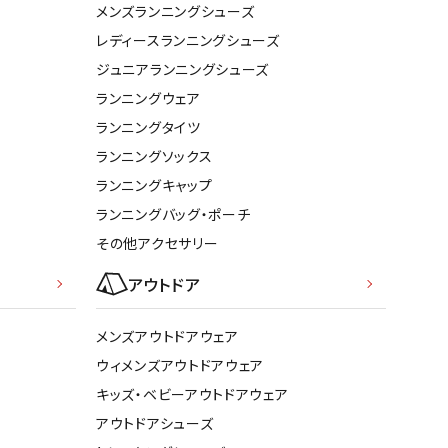
メンズランニングシューズ
ソックス
WANS
Tasmania
Tecnifibre
THE NORTH
レディースランニングシューズ
バッグ
Surf
FACE
ジュニアランニングシューズ
その他アクセサリー
ランニングウェア
キャンプ用品
ランニングタイツ
ランニングソックス
リー・コンテナ
MBRO
UNDER
VICTAS
VIEW
ランニングキャップ
ARMOUR
ラー・ジャグ
ランニングバッグ・ポーチ
キングウェア
その他アクセサリー
ラフ・寝具
ブル・チェア関連
アウトドア
tudio
YASAKA
YONEX
ZAMST
ブルウェア
メンズアウトドアウェア
ト・タープ用品
ウィメンズアウトドアウェア
ベキュー・焚き火
キッズ・ベビーアウトドアウェア
グ
アウトドアシューズ
ト・マット・シート