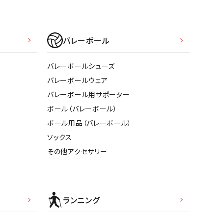
ール水着
ジュニアランニングシューズ
ムキャップ
ランニングウェア
グル
ランニングタイツ
バレーボール
NALTY
phiten
Prince
PUMA
他アクセサリー
ランニングソックス
バレーボールシューズ
ンスポーツ
ランニングキャップ
バレーボールウェア
ランニングバッグ・ポーチ
バレーボール用サポーター
その他アクセサリー
efTourer
RUSTY
ryka
SALOMON
ボール（バレーボール）
トレーニング用品
アウトドア
ボール用品（バレーボール）
ソックス
ーニング用品
メンズアウトドアウェア
その他アクセサリー
グッズ
ウィメンズアウトドアウェア
AZIO
Speedo
SSK
Super
キッズ・ベビーアウトドアウェア
Natural
アウトドアシューズ
トレッキングシューズ
ランニング
帽子