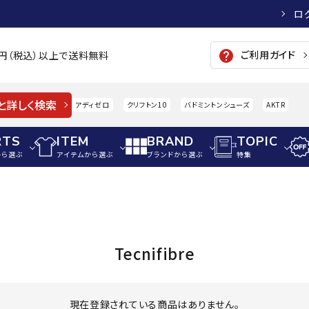
ロ
ご利用ガイド
help
00円（税込）以上で送料無料
と詳しく検索
アディゼロ
クリフトン10
バドミントンシューズ
AKTR
RTS
ITEM
BRAND
TOPIC
から選ぶ
アイテムから選ぶ
ブランドから選ぶ
特集
メンズアパレル
サッカー・フットサル
ウィメンズアパレル
パイク・シューズ
トップス
サッカースパイク
トップス
硬式
adidas
AIGLE
A
Tecnifibre
シューズアクセサリー
ジャケット・アウター
ジュニアサッカースパイク
ジャケット・アウター
軟式
メンズ・ユニセックスウ
ボトムス・パンツ
トレーニングシューズ
ボトムス・パンツ
少年
その他ウェア
ジュニアレーニングシューズ
その他ウェア
ソフ
現在登録されている商品はありません。
ウィメンズウェア