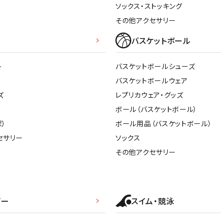
ソックス・ストッキング
ンドボール）
ヘッドギア（ラグビー）
スク
その他アクセサリー
セサリー
ソックス
スイ
その他アクセサリー
ゴー
バスケットボール
ON
ONYONE
PE
その
ト
バスケットボールシューズ
マリ
バスケットボールウェア
ズ
レプリカウェア・グッズ
Rawlings
Real Stone
Re
ボール（バスケットボール）
ーキング
フィットネス・ヨガ
）
ボール用品（バスケットボール）
セサリー
ソックス
ーキングシューズ
ヨガウェア
トレ
その他アクセサリー
ウォーキングシューズ
ヨガマット
健康
SAYSKY
Sondico
SP
セサリー
ヨガアクセサリー
ダンス・フィットネスウェア
ダンス・フィットネスシューズ
ビー
スイム・競泳
インナーウェア