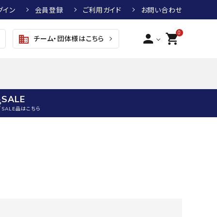
グイン
会員登録
ご利用ガイド
お問い合わせ
0
person
shopping_cart
チーム・団体様はこちら
business
SALE
SALE品はこちら
野球
キッズアパレル
テニス
その他アクセサリー
グラブ・ミット
トップス
硬式テニスラケット
ボール
KTR
arena
asics
ATHLETA
グラブ・ミット
ジャケット・アウター
ジュニア硬式テニスラケット
季節対策商品
野球グラブ・ミット
ボトムス・パンツ
ソフトテニスラケット
健康グッズ
トボール用グラブ・ミット
その他ウェア
ストリングス・ガット（テニス）
ヨガマット