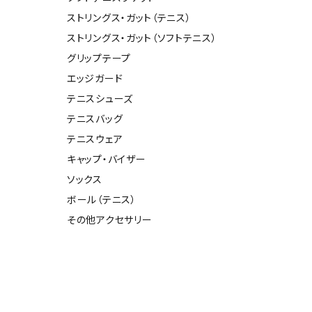
ストリングス・ガット（テニス）
バスケットボール
バレーボール
ストリングス・ガット（ソフトテニス）
グリップテープ
ケットボールシューズ
バレーボールシューズ
UZeSOMBR
manduka
Marble
Marmot
エッジガード
ケットボールウェア
バレーボールウェア
テニスシューズ
リカウェア・グッズ
バレーボール用サポーター
テニスバッグ
ル（バスケットボール）
ボール（バレーボール）
テニスウェア
ル用品（バスケットボール）
ボール用品（バレーボール）
キャップ・バイザー
クス
ソックス
ツハシオリジ
MIZUNO
molten
MTG
ソックス
他アクセサリー
その他アクセサリー
ル
ボール（テニス）
その他アクセサリー
スイム・競泳
ランニング
KE
Nittaku
Ocean Pacific
ogawa tent
水着・練習水着
メンズランニングシューズ
ットネス水着
レディースランニングシューズ