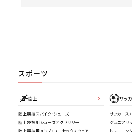
陸上競技用
ブランドから選ぶ
その他アク
SALE品はこちら
INFORMATIOM
ご利用ガイド
スポーツ
お問い合わせ
メルマガ登録
特定商取引法
陸上
サッカ
プライバシーポリシー
陸上競技スパイク・シューズ
サッカース
陸上競技用シューズアクセサリー
ジュニアサ
陸上競技用メンズ・ユニセックスウェア
トレーニン