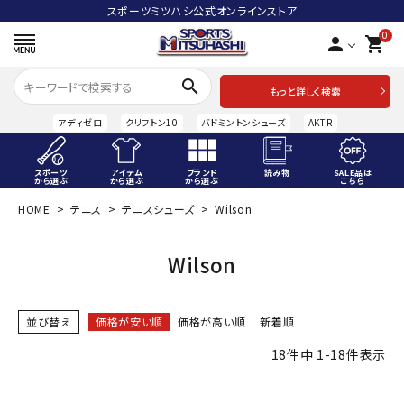
スポーツミツハシ公式オンラインストア
0
person
shopping_cart
search
もっと詳しく検索
アディゼロ
クリフトン10
バドミントンシューズ
AKTR
スポーツ
アイテム
ブランド
読み物
SALE品は
から選ぶ
から選ぶ
から選ぶ
こちら
HOME
テニス
テニスシューズ
Wilson
ACCOUNT MENU
ようこそ ゲスト 様
Wilson
meeting_room
person
ログイン
会員登録
並び替え
価格が安い順
価格が高い順
新着順
スポーツから選ぶ
18
件中
1
-
18
件表示
アイテムから選ぶ