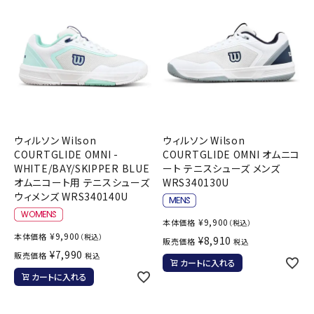
ブランドから選ぶ
SALE品はこちら
INFORMATIOM
ご利用ガイド
ウィルソン Wilson
ウィルソン Wilson
お問い合わせ
COURTGLIDE OMNI -
COURTGLIDE OMNI オムニコ
WHITE/BAY/SKIPPER BLUE
ート テニスシューズ メンズ
メルマガ登録
オムニコート用 テニスシューズ
WRS340130U
特定商取引法
ウィメンズ WRS340140U
プライバシーポリシー
¥
9,900
本体価格
（税込）
¥
9,900
本体価格
（税込）
¥
8,910
販売価格
税込
¥
7,990
販売価格
税込
カートに入れる
カートに入れる