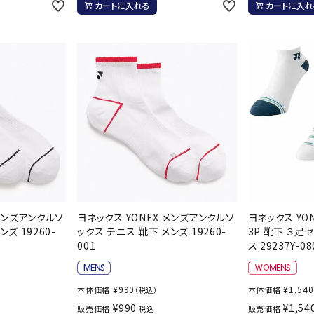
カートに入れる
カートに入れ
ンドボール）
ヘッドギア（ラグビー）
スク
セサリー
ソックス
スイ
その他アクセサリー
ゴー
ON
ONYONE
PE
その
マリ
Rawlings
Real Stone
Re
ーキング
フィットネス・ヨガ
ーキングシューズ
ヨガウェア
トレ
 メンズアンクルソ
ヨネックス YONEX メンズアンクルソ
ヨネックス YO
ウォーキングシューズ
ヨガマット
健康
SAYSKY
Sondico
SP
ズ 19260-
ックス テニス 靴下 メンズ 19260-
3P 靴下 ３足
セサリー
ヨガアクセサリー
001
ス 29237Y-08
ダンス・フィットネスウェア
ダンス・フィットネスシューズ
¥
990
¥
1,540
本体価格
本体価格
（税込）
インナーウェア
¥
990
¥
1,54
販売価格
販売価格
税込