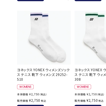
バト
バドミント
ストリングス
バドミント
バドミント
シャトル
グリップテ
バッグ
ソックス
ヨネックス YONEX ウィメンズソック
ヨネックス YONEX
ス テニス 靴下 ウィメンズ 29252-
ス テニス 靴下 ウィメン
その他アク
510
308
ハン
¥
2,750
¥
2,750
本体価格
本体価格
（税込）
（税込）
ハンドボー
¥
2,750
¥
2,750
販売価格
販売価格
税込
税込
ハンドボー