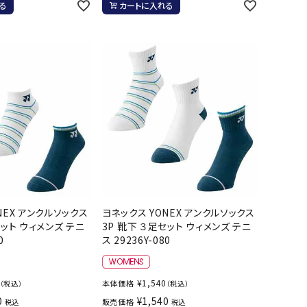
る
カートに入れる
ール水着
ジュニアランニングシューズ
ムキャップ
ランニングウェア
グル
ランニングタイツ
NALTY
phiten
Prince
PUMA
他アクセサリー
ランニングソックス
ンスポーツ
ランニングキャップ
ランニングバッグ・ポーチ
その他アクセサリー
efTourer
RUSTY
ryka
SALOMON
トレーニング用品
アウトドア
ーニング用品
メンズアウトドアウェア
NEX アンクルソックス
ヨネックス YONEX アンクルソックス
グッズ
ウィメンズアウトドアウェア
AZIO
Speedo
SSK
Super
セット ウィメンズ テニ
3P 靴下 ３足セット ウィメンズ テニ
キッズ・ベビーアウトドアウェア
Natural
0
ス 29236Y-080
アウトドアシューズ
トレッキングシューズ
¥
1,540
本体価格
（税込）
（税込）
帽子
0
¥
1,540
販売価格
税込
税込