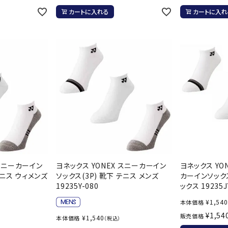
その他アクセサリー
suria
SVOLME
S
カートに入れる
カートに入れ
トレーニング・ジム/カジ
・格闘技
ュアル
キャ
TRIGGERPOI
uhlsport
U
メンズウェア
NT
クー
ウィメンズウェア
技小物
クッ
キッズウェア
シュ
コンプレッションウェア
テー
インナーウェア
Wacoal CW-X
Wilson
Ws
テー
シューズ
 スニーカーイン
ヨネックス YONEX スニーカーイン
ヨネックス YON
テン
テニス ウィメンズ
ソックス(3P) 靴下 テニス メンズ
カーインソックス
ジュニアシューズ
19235Y-080
ックス 19235J
バー
ブーツ・サンダル
バッ
¥
1,540
本体価格
バッグ
¥
1,54
ベッ
販売価格
ZETT
¥
1,540
本体価格
（税込）
キャップ