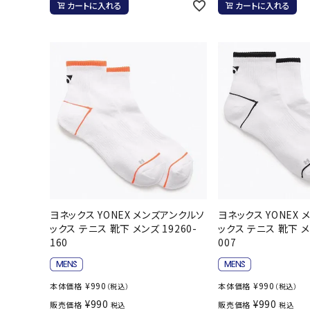
カートに入れる
カートに入れる
ボール（ハ
その他アク
ウォ
メンズウォ
ヨネックス YONEX メンズアンクルソ
ヨネックス YONEX
ウィメンズ
ックス テニス 靴下 メンズ 19260-
ックス テニス 靴下 メン
その他アク
160
007
¥
990
¥
990
本体価格
本体価格
（税込）
（税込）
¥
990
¥
990
販売価格
販売価格
税込
税込