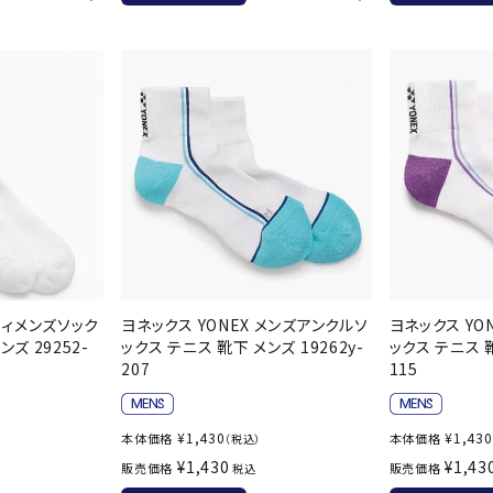
バレーボールシューズ
ミントン
卓球
テニスシューズ
バドミントンシューズ
ンラケット
卓球ラケット
バス
フィットネスシューズ
LI-NING
LUXILON
L
・ガット
ラバー
バス
A
陸上スパイク・シューズ
ンシューズ
卓球シューズ
レプ
ハンドボールシューズ
ンウェア
卓球ウェア
ボー
ウォーキング・トレッキングシュ
ボール（卓球）
ボー
ーズ
ープ
その他アクセサリー
ソッ
アウトドアシューズ
MIKANO
MIKASA
ミ
卓球台
その
ナ
トレーニング・ジム・カジュアル
 ウィメンズソック
ヨネックス YONEX メンズアンクルソ
ヨネックス YO
キッズカジュアル
ズ 29252-
ックス テニス 靴下 メンズ 19262y-
ックス テニス 靴
セサリー
スイム・競泳
207
115
ドボール
ラグビー
サンダル
NEUTRALWO
New Balance
NI
¥
1,430
¥
1,430
本体価格
本体価格
（税込）
ルシューズ
ラグビースパイク・シューズ
競泳
RKS
¥
1,430
¥
1,43
販売価格
販売価格
税込
ルウェア
ラグビーウェア
フィ