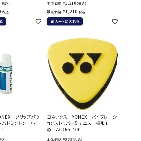
¥
1,210
本体価格
（税込）
（税込）
0
¥
1,210
販売価格
税込
税込
る
カートに入れる
ONEX グリップパウ
ヨネックス YONEX バイブレーシ
・バドミントン 小
ョンストッパー5 テニス 振動止
11
め AC165-400
¥
825
本体価格
税込）
（税込）