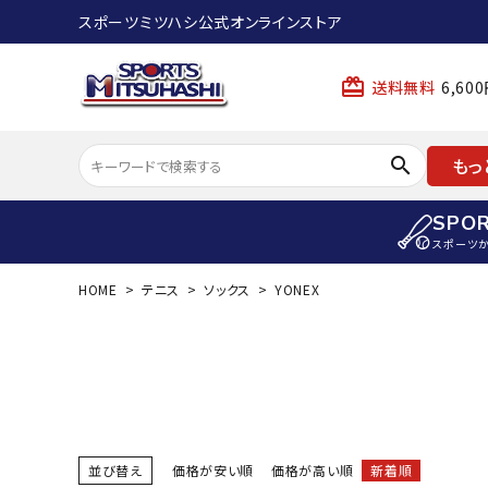
スポーツミツハシ公式オンラインストア
card_giftcard
送料無料
6,6
search
もっ
SPO
スポーツ
HOME
テニス
ソックス
YONEX
ACCOUNT MENU
陸上
ようこそ ゲスト 様
陸上競技ス
meeting_room
person
ログイン
会員登録
陸上競技用
陸上競技用
スポーツから選ぶ
ェア
並び替え
価格が安い順
価格が高い順
新着順
アイテムから選ぶ
陸上競技用