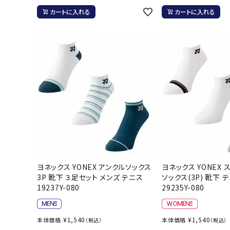
カートに入れる
カートに入れる
武道
柔道
ボクシング
武道・格闘
ヨネックス YONEX アンクルソックス
ヨネックス YONEX
3P 靴下 ３足セット メンズ テニス
ソックス(3P) 靴下 
19237Y-080
29235Y-080
¥
1,540
¥
1,540
本体価格
本体価格
（税込）
（税込）