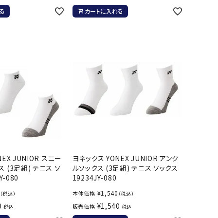
ソックス
WANS
Tasmania
Tecnifibre
THE NORTH
る
カートに入れる
バッグ
Surf
FACE
その他アクセサリー
キャンプ用品
リー・コンテナ
MBRO
UNDER
VICTAS
VIEW
ARMOUR
ラー・ジャグ
キングウェア
ラフ・寝具
ブル・チェア関連
tudio
YASAKA
YONEX
ZAMST
ブルウェア
EX JUNIOR スニー
ヨネックス YONEX JUNIOR アンク
ト・タープ用品
 (3足組) テニス ソ
ルソックス (3足組) テニス ソックス
Y-080
19234JY-080
ベキュー・焚き火
グ
¥
1,540
本体価格
（税込）
（税込）
0
¥
1,540
ト・マット・シート
販売価格
税込
税込