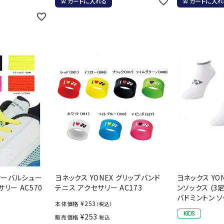
カートに入れる
カートに入れ
 オーバルシュー
ヨネックス YONEX グリップバンド
ヨネックス YO
リー AC570
テニス アクセサリー AC173
ンソックス (3
バドミントン ソッ
¥
253
本体価格
（税込）
¥
253
販売価格
税込