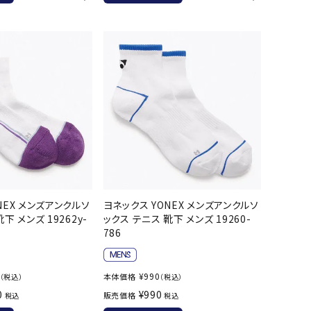
バスケットボール
バレーボール
ケットボールシューズ
バレーボールシューズ
UZeSOMBR
manduka
Marble
Marmot
ケットボールウェア
バレーボールウェア
リカウェア・グッズ
バレーボール用サポーター
ル（バスケットボール）
ボール（バレーボール）
ル用品（バスケットボール）
ボール用品（バレーボール）
クス
ソックス
ツハシオリジ
MIZUNO
molten
MTG
他アクセサリー
その他アクセサリー
ル
NEX メンズアンクルソ
ヨネックス YONEX メンズアンクルソ
下 メンズ 19262y-
ックス テニス 靴下 メンズ 19260-
786
スイム・競泳
ランニング
KE
Nittaku
Ocean Pacific
ogawa tent
¥
990
本体価格
（税込）
（税込）
水着・練習水着
メンズランニングシューズ
0
¥
990
販売価格
税込
税込
ットネス水着
レディースランニングシューズ