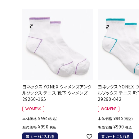
陸上競技用
ブランドから選ぶ
その他アク
SALE品はこちら
INFORMATIOM
ご利用ガイド
お問い合わせ
メルマガ登録
ヨネックス YONEX ウィメンズアンク
ヨネックス YONEX
ルソックス テニス 靴下 ウィメンズ
ルソックス テニス 靴
特定商取引法
29260-165
29260-042
プライバシーポリシー
¥
990
¥
990
本体価格
本体価格
（税込）
（税込）
¥
990
¥
990
販売価格
販売価格
税込
税込
カートに入れる
カートに入れる