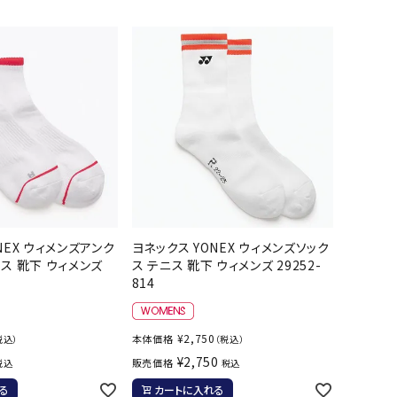
バット
ストリングス・ガット（ソフトテニス）
サポーター・テーピング
UTTERFLY
CANTERBUR
CAPTAIN
ccilu
バット
グリップテープ
タオル
Y
STAG
軟式バット
エッジガード
ソックス
帽子
トボール用バット
テニスシューズ
スパイク・シューズ
テニスバッグ
ランニング・陸上ソックス
キャップ
野球スパイク・シューズ
テニスウェア
テニス・バドミントンソックス
ハット
hampion
Columbia
CONVERSE
DA MISS
ウェア
キャップ・バイザー
野球ソックス
サンバイザー
ニア野球ウェア
ソックス
バスケットソックス
ニット帽・ビーニー
フォーム・練習着
ボール（テニス）
バレーボールソックス
その他キャップ
ティング手袋
その他アクセサリー
トレッキングソックス
NEX ウィメンズアンク
ヨネックス YONEX ウィメンズソック
xfire
G-FIT
gol.
GOSEN
ナーグローブ（守備用手袋）
ス 靴下 ウィメンズ
ス テニス 靴下 ウィメンズ 29252-
ラグビーソックス
814
他手袋
トレーニング・ジム・カジュアル
グ・ケース
テナンス用品
¥
2,750
本体価格
税込）
（税込）
OKA
hummel
JFIT
le coq sportif
¥
2,750
クス・ストッキング
販売価格
税込
税込
他アクセサリー
る
カートに入れる