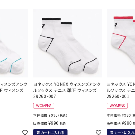
シューズアクセサリー
硬式
Babolat
BIKE
B
ソックス
フットボールサンダル
軟式
セサリー
サッカーウェア
少年
シューズ
バッグ
ジュニアサッカーウェア
ソフ
レプリカ商品
野球
メンズランニング
バックパック
ジュニアレプリカ商品
少年
ウイメンズランニング
トートバッグ
CEP
Chacott
C
サッカーボール
野球
ジュニアランニング
ショルダーバッグ
フットサルボール
ジュ
サッカースパイク
ボディー・ウエストバッグ
サッカーバッグ
ユニ
ジュニアサッカースパイク
ダッフル・ボストンバッグ
その他アクセサリー
バッ
サッカー・フットサルトレーニン
テニスバッグ
 ウィメンズアンク
ヨネックス YONEX ウィメンズアンク
ヨネックス YO
DESCENTE
FINTA
Fo
イン
グシューズ
下 ウィメンズ
ルソックス テニス 靴下 ウィメンズ
ルソックス テニ
その他バッグ
29260-007
29260-001
その
ジュニアサッカー・フットサルト
レーニングシューズ
バッ
野球スパイク・シューズ
メン
¥
990
¥
990
本体価格
本体価格
（税込）
（
少年野球スパイク・シューズ
HEAD
HELLY
H
¥
990
¥
990
ソッ
販売価格
販売価格
税込
HANSEN
バスケットボールシューズ
その
カートに入れる
カートに入れ