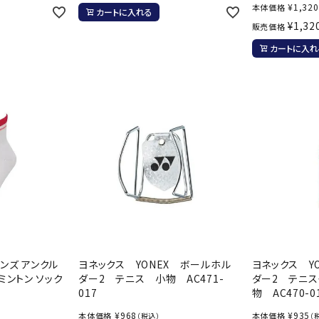
¥
1,320
本体価格
カートに入れる
¥
1,32
販売価格
カートに入れ
メンズ アンクル
ヨネックス YONEX ボールホル
ヨネックス Y
ミントン ソック
ダー2 テニス 小物 AC471-
ダー2 テニス
017
物 AC470-0
¥
968
¥
935
本体価格
本体価格
（税込）
（