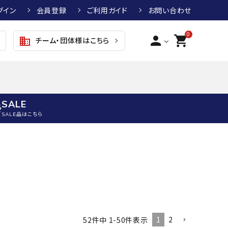
グイン
会員登録
ご利用ガイド
お問い合わせ
0
person
shopping_cart
チーム・団体様はこちら
business
SALE
SALE品はこちら
野球
キッズアパレル
テニス
その他アクセサリー
グラブ・ミット
トップス
硬式テニスラケット
ボール
KTR
arena
asics
ATHLETA
グラブ・ミット
ジャケット・アウター
ジュニア硬式テニスラケット
季節対策商品
野球グラブ・ミット
ボトムス・パンツ
ソフトテニスラケット
健康グッズ
トボール用グラブ・ミット
その他ウェア
ストリングス・ガット（テニス）
ヨガマット
1
2
52
件中
1
-
50
件表示