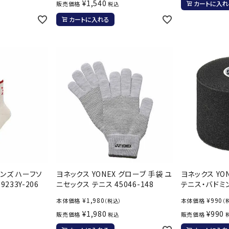
ライ
¥
1,540
カートに入れ
販売価格
税込
ソックス
その
カートに入れる
その他アクセサリー
メンズ ハーフソ
ヨネックス YONEX グローブ 手袋 ユ
ヨネックス YO
233Y-206
ニセックス テニス 45046-148
テニス・バドミント
¥
1,980
¥
990
本体価格
本体価格
（税込）
（
¥
1,980
¥
990
販売価格
販売価格
税込