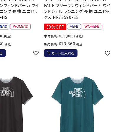
ト・ランタン
ランウィンドパーカ ウイ
FACE フリーランウィンドパーカ ウイ
他アクセサリー
ニング 長袖 ユニセッ
ンドシェル ランニング 長袖 ユニセッ
-HS
クス NP72590-ES
30%OFF
00
¥
19,800
本体価格
（税込）
（税込）
60
¥
13,860
販売価格
税込
税込
る
カートに入れる