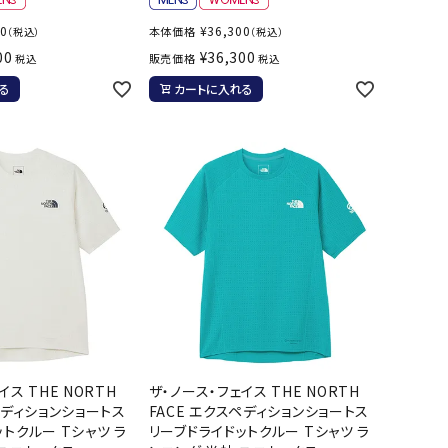
ール水着
ジュニアランニングシューズ
00
¥
36,300
本体価格
（税込）
（税込）
ムキャップ
ランニングウェア
00
¥
36,300
販売価格
税込
税込
グル
ランニングタイツ
NALTY
phiten
Prince
PUMA
る
カートに入れる
他アクセサリー
ランニングソックス
ンスポーツ
ランニングキャップ
ランニングバッグ・ポーチ
その他アクセサリー
efTourer
RUSTY
ryka
SALOMON
トレーニング用品
アウトドア
ーニング用品
メンズアウトドアウェア
グッズ
ウィメンズアウトドアウェア
AZIO
Speedo
SSK
Super
キッズ・ベビーアウトドアウェア
Natural
アウトドアシューズ
イス THE NORTH
ザ・ノース・フェイス THE NORTH
トレッキングシューズ
ペディションショートス
FACE エクスペディションショートス
トクルー Tシャツ ラ
リーブドライドットクルー Tシャツ ラ
帽子