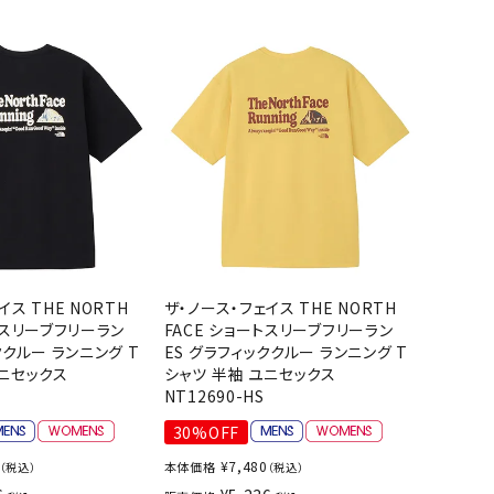
バット
ストリングス・ガット（ソフトテニス）
サポーター・テーピング
UTTERFLY
CANTERBUR
CAPTAIN
ccilu
バット
グリップテープ
タオル
Y
STAG
軟式バット
エッジガード
ソックス
帽子
トボール用バット
テニスシューズ
スパイク・シューズ
テニスバッグ
ランニング・陸上ソックス
キャップ
野球スパイク・シューズ
テニスウェア
テニス・バドミントンソックス
ハット
hampion
Columbia
CONVERSE
DA MISS
ウェア
キャップ・バイザー
野球ソックス
サンバイザー
ニア野球ウェア
ソックス
バスケットソックス
ニット帽・ビーニー
フォーム・練習着
ボール（テニス）
バレーボールソックス
その他キャップ
ティング手袋
その他アクセサリー
トレッキングソックス
イス THE NORTH
ザ・ノース・フェイス THE NORTH
xfire
G-FIT
gol.
GOSEN
ナーグローブ（守備用手袋）
トスリーブフリーラン
FACE ショートスリーブフリーラン
ラグビーソックス
ククルー ランニング T
ES グラフィッククルー ランニング T
他手袋
トレーニング・ジム・カジュアル
ユニセックス
シャツ 半袖 ユニセックス
グ・ケース
NT12690-HS
テナンス用品
30%OFF
OKA
hummel
JFIT
le coq sportif
クス・ストッキング
¥
7,480
本体価格
（税込）
（税込）
他アクセサリー