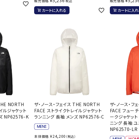
¥
5,236
¥
5,23
販売価格
販売価格
税込
バレーボールシューズ
ミントン
卓球
カートに入れる
カートに入れ
テニスシューズ
バドミントンシューズ
ンラケット
卓球ラケット
バス
フィットネスシューズ
LI-NING
LUXILON
L
・ガット
ラバー
バス
A
陸上スパイク・シューズ
ンシューズ
卓球シューズ
レプ
ハンドボールシューズ
ンウェア
卓球ウェア
ボー
ウォーキング・トレッキングシュ
ボール（卓球）
ボー
ーズ
ープ
その他アクセサリー
ソッ
アウトドアシューズ
MIKANO
MIKASA
ミ
卓球台
その
ナ
トレーニング・ジム・カジュアル
キッズカジュアル
セサリー
スイム・競泳
HE NORTH
ザ・ノース・フェイス THE NORTH
ザ・ノース・フェ
ドボール
ラグビー
レイルジャケット
FACE ストライクトレイルジャケット
FACE フュー
サンダル
 NP62576-K
ランニング 長袖 メンズ NP62576-C
ークジャケット
NEUTRALWO
New Balance
NI
ニング 長袖 
ルシューズ
ラグビースパイク・シューズ
競泳
RKS
NP62570-LR
ルウェア
ラグビーウェア
フィ
¥
24,200
本体価格
）
（税込）