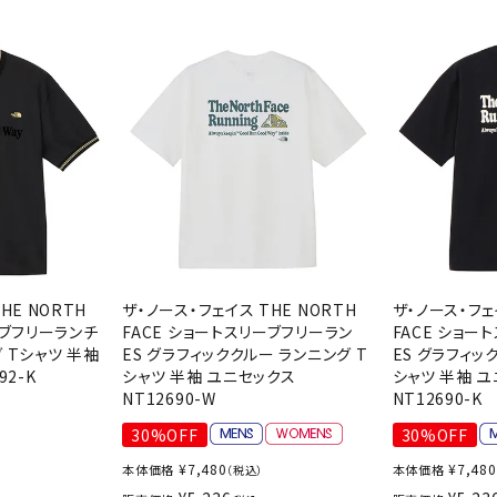
シューズアクセサリー
硬式
Babolat
BIKE
B
ソックス
フットボールサンダル
軟式
セサリー
サッカーウェア
少年
シューズ
バッグ
ジュニアサッカーウェア
ソフ
レプリカ商品
野球
メンズランニング
バックパック
ジュニアレプリカ商品
少年
ウイメンズランニング
トートバッグ
CEP
Chacott
C
サッカーボール
野球
ジュニアランニング
ショルダーバッグ
フットサルボール
ジュ
サッカースパイク
ボディー・ウエストバッグ
サッカーバッグ
ユニ
ジュニアサッカースパイク
ダッフル・ボストンバッグ
その他アクセサリー
バッ
サッカー・フットサルトレーニン
テニスバッグ
HE NORTH
ザ・ノース・フェイス THE NORTH
ザ・ノース・フェ
DESCENTE
FINTA
Fo
イン
グシューズ
ーブフリーランチ
FACE ショートスリーブフリーラン
FACE ショー
その他バッグ
 Tシャツ 半袖
ES グラフィッククルー ランニング T
ES グラフィッ
その
ジュニアサッカー・フットサルト
92-K
シャツ 半袖 ユニセックス
シャツ 半袖 
レーニングシューズ
バッ
NT12690-W
NT12690-K
野球スパイク・シューズ
メン
30%OFF
30%OFF
）
少年野球スパイク・シューズ
HEAD
HELLY
H
ソッ
¥
7,480
¥
7,480
本体価格
本体価格
（税込）
HANSEN
バスケットボールシューズ
その