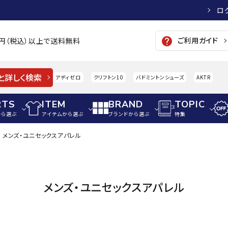
ロ
ご利用ガイド
help
00円（税込）以上で送料無料
と詳しく検索
アディゼロ
クリフトン10
バドミントンシューズ
AKTR
RTS
ITEM
BRAND
TOPIC
から選ぶ
アイテムから選ぶ
ブランドから選ぶ
特集
メンズ・ユニセックスアパレル
メンズアパレル
サッカー・フットサル
ウィメンズアパレル
パイク・シューズ
トップス
サッカースパイク
トップス
硬式
adidas
AIGLE
A
メンズ・ユニセックスアパレル
シューズアクセサリー
ジャケット・アウター
ジュニアサッカースパイク
ジャケット・アウター
軟式
メンズ・ユニセックスウ
ボトムス・パンツ
トレーニングシューズ
ボトムス・パンツ
少年
その他ウェア
ジュニアレーニングシューズ
その他ウェア
ソフ
ウィメンズウェア