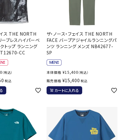
イス THE NORTH
ザ・ノース・フェイス THE NORTH
 スリーブレスハイパーベ
FACE バーブアジャイルランニングパ
ンクトップ ランニング
ンツ ランニング メンズ NB42677-
12670-CC
SP
50
¥
15,400
本体価格
（税込）
（税込）
50
¥
15,400
販売価格
税込
税込
る
カートに入れる