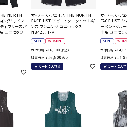
HE NORTH
ザ・ノース・フェイス THE NORTH
ザ・ノース・フェ
ショングリッドフ
FACE HST アビエイタータイツ レギ
FACE HST
ディ フリースパ
ンス ランニング ユニセックス
ーベントクルー
袖 ユニセック
NB42571-K
半袖 ユニセックス
¥
16,500
¥
14,8
本体価格
本体価格
（税込）
）
¥
16,500
¥
14,8
販売価格
販売価格
税込
カートに入れる
カートに入れ