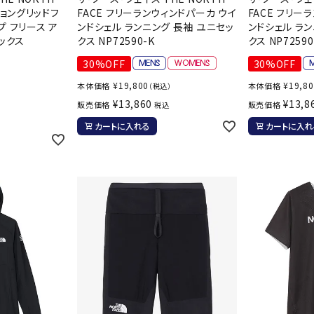
ライ
ショングリッドフ
FACE フリーランウィンドパーカ ウイ
FACE フリー
ソックス
その
 フリース ア
ンドシェル ランニング 長袖 ユニセッ
ンドシェル ラン
その他アクセサリー
ックス
クス NP72590-K
クス NP72590
30%OFF
30%OFF
¥
19,800
¥
19,8
本体価格
本体価格
（税込）
）
¥
13,860
¥
13,8
販売価格
販売価格
税込
カートに入れる
カートに入れ