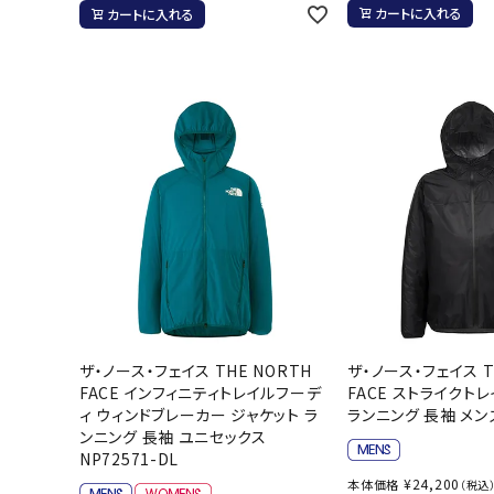
カートに入れる
カートに入れる
バト
バドミント
ストリングス
バドミント
バドミント
シャトル
グリップテ
バッグ
ソックス
その他アク
ザ・ノース・フェイス THE NORTH
ザ・ノース・フェイス T
ハン
FACE インフィニティトレイルフーデ
FACE ストライクト
ィ ウィンドブレーカー ジャケット ラ
ランニング 長袖 メンズ
ンニング 長袖 ユニセックス
ハンドボー
NP72571-DL
ハンドボー
¥
24,200
本体価格
（税込