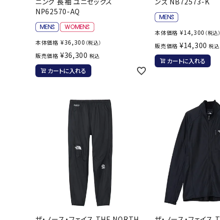
ニング 長袖 ユニセックス
ンズ NB72573-K
NP62570-AQ
¥
14,300
本体価格
（税込
¥
36,300
本体価格
（税込）
¥
14,300
販売価格
税込
武道
¥
36,300
販売価格
税込
カートに入れる
カートに入れる
柔道
ボクシング
武道・格闘
ザ・ノース・フェイス THE NORTH
ザ・ノース・フェイス T