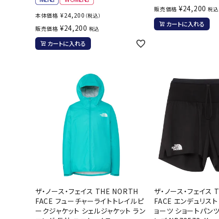
¥
24,200
ボール（ハ
販売価格
税込
¥
24,200
本体価格
（税込）
その他アク
カートに入れる
¥
24,200
販売価格
税込
カートに入れる
ウォ
メンズウォ
ウィメンズ
その他アク
ザ・ノース・フェイス THE NORTH
ザ・ノース・フェイス T
FACE フューチャーライトトレイルピ
FACE エンデュリス
ークジャケット シェルジャケット ラン
ョーツ ショートパンツ