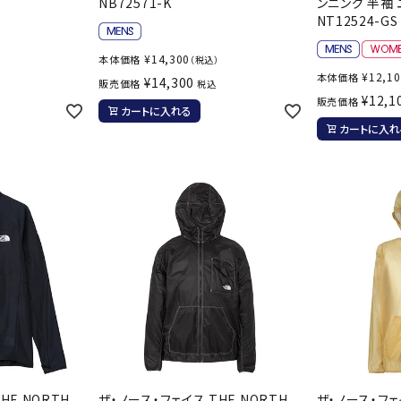
NB72571-K
ンニング 半袖
その他アクセサリー
suria
SVOLME
S
NT12524-GS
¥
14,300
本体価格
）
（税込）
¥
12,1
本体価格
¥
14,300
販売価格
税込
トレーニング・ジム/カジ
・格闘技
¥
12,1
販売価格
カートに入れる
ュアル
カートに入れ
キャ
TRIGGERPOI
uhlsport
U
メンズウェア
NT
クー
ウィメンズウェア
技小物
クッ
キッズウェア
シュ
コンプレッションウェア
テー
インナーウェア
Wacoal CW-X
Wilson
Ws
テー
シューズ
テン
ジュニアシューズ
バー
ブーツ・サンダル
バッ
バッグ
ベッ
ZETT
キャップ
HE NORTH
ザ・ノース・フェイス THE NORTH
ザ・ノース・フェ