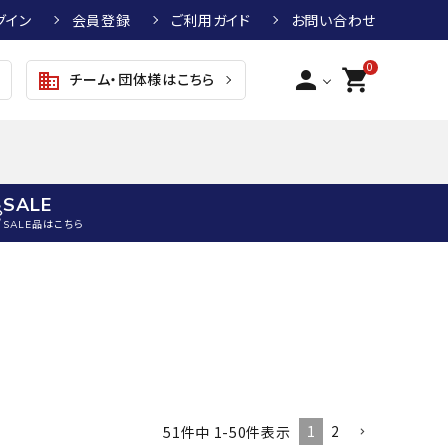
グイン
会員登録
ご利用ガイド
お問い合わせ
0
person
shopping_cart
チーム・団体様はこちら
business
SALE
SALE品はこちら
野球
キッズアパレル
テニス
その他アクセサリー
グラブ・ミット
トップス
硬式テニスラケット
ボール
KTR
arena
asics
ATHLETA
グラブ・ミット
ジャケット・アウター
ジュニア硬式テニスラケット
季節対策商品
野球グラブ・ミット
ボトムス・パンツ
ソフトテニスラケット
健康グッズ
トボール用グラブ・ミット
その他ウェア
ストリングス・ガット（テニス）
ヨガマット
1
2
51
件中
1
-
50
件表示