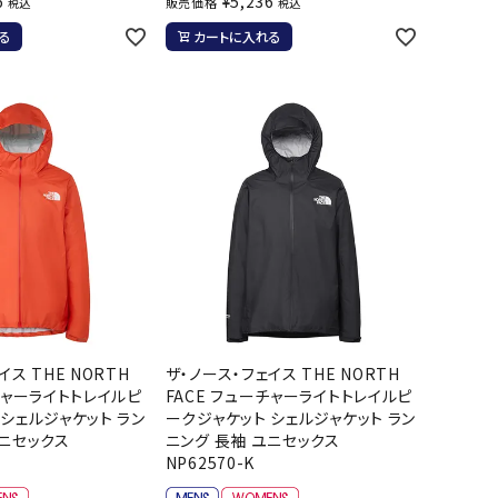
6
¥
5,236
販売価格
税込
税込
バスケットボール
バレーボール
る
カートに入れる
ケットボールシューズ
バレーボールシューズ
UZeSOMBR
manduka
Marble
Marmot
ケットボールウェア
バレーボールウェア
リカウェア・グッズ
バレーボール用サポーター
ル（バスケットボール）
ボール（バレーボール）
ル用品（バスケットボール）
ボール用品（バレーボール）
クス
ソックス
ツハシオリジ
MIZUNO
molten
MTG
他アクセサリー
その他アクセサリー
ル
イス THE NORTH
ザ・ノース・フェイス THE NORTH
スイム・競泳
ランニング
チャーライトトレイルピ
FACE フューチャーライトトレイルピ
 シェルジャケット ラン
ークジャケット シェルジャケット ラン
KE
Nittaku
Ocean Pacific
ogawa tent
ユニセックス
ニング 長袖 ユニセックス
水着・練習水着
メンズランニングシューズ
NP62570-K
ットネス水着
レディースランニングシューズ