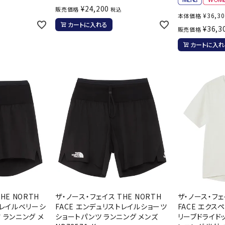
¥
24,200
ンドボール）
ヘッドギア（ラグビー）
スク
販売価格
税込
¥
36,3
本体価格
セサリー
ソックス
スイ
カートに入れる
¥
36,3
販売価格
その他アクセサリー
ゴー
ON
ONYONE
PE
カートに入れ
その
マリ
Rawlings
Real Stone
Re
ーキング
フィットネス・ヨガ
ーキングシューズ
ヨガウェア
トレ
ウォーキングシューズ
ヨガマット
健康
SAYSKY
Sondico
SP
セサリー
ヨガアクセサリー
ダンス・フィットネスウェア
HE NORTH
ザ・ノース・フェイス THE NORTH
ザ・ノース・フェ
ダンス・フィットネスシューズ
トレイルベリーシ
FACE エンデュリストレイルショーツ
FACE エクス
 ランニング メ
ショートパンツ ランニング メンズ
リーブドライドッ
インナーウェア