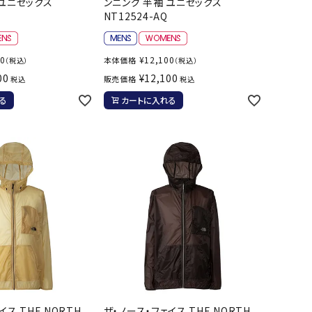
 ユニセックス
ンニング 半袖 ユニセックス
ソックス
WANS
Tasmania
Tecnifibre
THE NORTH
NT12524-AQ
バッグ
Surf
FACE
その他アクセサリー
00
¥
12,100
本体価格
（税込）
（税込）
キャンプ用品
00
¥
12,100
販売価格
税込
税込
る
カートに入れる
リー・コンテナ
MBRO
UNDER
VICTAS
VIEW
ARMOUR
ラー・ジャグ
キングウェア
ラフ・寝具
ブル・チェア関連
tudio
YASAKA
YONEX
ZAMST
ブルウェア
ト・タープ用品
ベキュー・焚き火
グ
ト・マット・シート
イス THE NORTH
ザ・ノース・フェイス THE NORTH