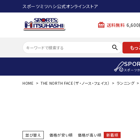
スポーツミツハシ公式オンラインストア
card_giftcard
送料無料
6,6
search
もっ
SPO
スポーツ
HOME
THE NORTH FACE（ザ・ノース・フェイス）
ランニング
ACCOUNT MENU
陸上
ようこそ ゲスト 様
陸上競技ス
meeting_room
person
ログイン
会員登録
陸上競技用
陸上競技用
スポーツから選ぶ
ェア
並び替え
価格が安い順
価格が高い順
新着順
アイテムから選ぶ
陸上競技用