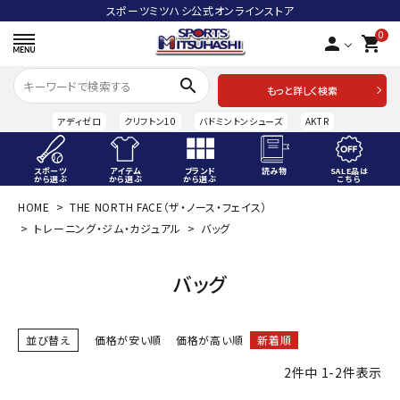
スポーツミツハシ公式オンラインストア
0
person
shopping_cart
search
もっと詳しく検索
アディゼロ
クリフトン10
バドミントンシューズ
AKTR
スポーツ
アイテム
ブランド
読み物
SALE品は
から選ぶ
から選ぶ
から選ぶ
こちら
HOME
THE NORTH FACE（ザ・ノース・フェイス）
ACCOUNT MENU
トレーニング・ジム・カジュアル
バッグ
ようこそ ゲスト 様
meeting_room
person
バッグ
ログイン
会員登録
スポーツから選ぶ
並び替え
価格が安い順
価格が高い順
新着順
アイテムから選ぶ
2
件中
1
-
2
件表示