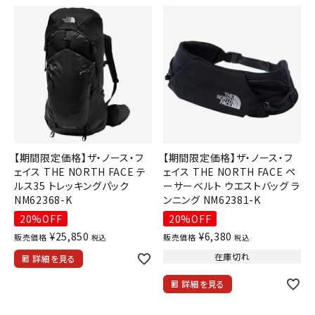
ブランドから選ぶ
SALE品はこちら
INFORMATIOM
ご利用ガイド
お問い合わせ
【期間限定価格】ザ・ノース・フ
【期間限定価格】ザ・ノース・フ
メルマガ登録
ェイス THE NORTH FACE テ
ェイス THE NORTH FACE ペ
ルス35 トレッキングパック
ーサーベルト ウエストバッグ ラ
特定商取引法
NM62368-K
ンニング NM62381-K
20%OFF
20%OFF
プライバシーポリシー
¥
25,850
¥
6,380
販売価格
販売価格
税込
税込
在庫切れ
詳細を見る
詳細を見る