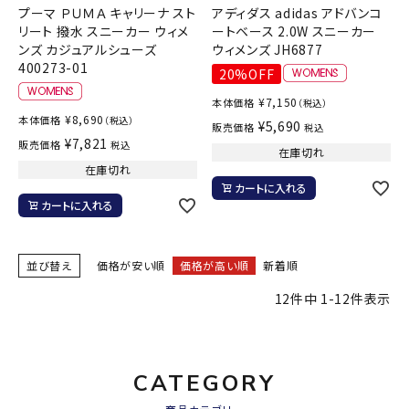
プーマ ＰＵＭＡ キャリーナ スト
アディダス adidas アドバンコ
リート 撥水 スニーカー ウィメ
ートベース 2.0W スニーカー
ンズ カジュアルシューズ
ウィメンズ JH6877
400273-01
20%OFF
¥
7,150
本体価格
（税込）
¥
8,690
本体価格
（税込）
¥
5,690
販売価格
税込
¥
7,821
販売価格
税込
在庫切れ
在庫切れ
カートに入れる
カートに入れる
並び替え
価格が安い順
価格が高い順
新着順
12
件中
1
-
12
件表示
CATEGORY