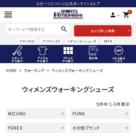
スポーツミツハシ公式オンラインストア
0
person
shopping_cart
search
もっと詳しく検索
アディゼロ
クリフトン10
バドミントンシューズ
AKTR
スポーツ
アイテム
ブランド
読み物
SALE品は
から選ぶ
から選ぶ
から選ぶ
こちら
HOME
ウォーキング
ウィメンズウォーキングシューズ
ACCOUNT MENU
ようこそ ゲスト 様
ウィメンズウォーキングシューズ
meeting_room
person
ログイン
会員登録
5
件中
1
-
5
件表示
スポーツから選ぶ
MIZUNO
PUMA
アイテムから選ぶ
YONEX
その他ブランド