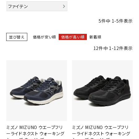
ブランドから選ぶ
ファイテン
SALE品はこちら
5
件中
1
-
5
件表示
INFORMATIOM
並び替え
価格が安い順
価格が高い順
新着順
12
件中
1
-
12
件表示
ご利用ガイド
お問い合わせ
メルマガ登録
特定商取引法
プライバシーポリシー
ミズノ MIZUNO ウエーブフリ
ミズノ MIZUNO ウエーブフリ
ーライドネクスト ウォーキング
ーライドネクスト ウォーキング