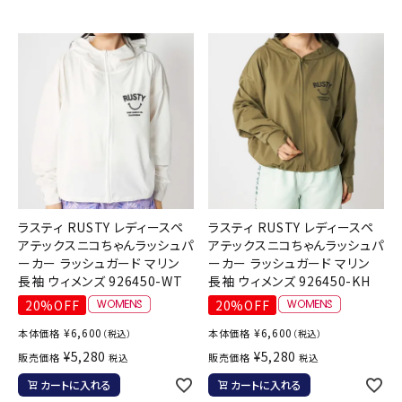
ラスティ RUSTY レディースペ
ラスティ RUSTY レディースペ
アテックスニコちゃんラッシュパ
アテックスニコちゃんラッシュパ
ーカー ラッシュガード マリン
ーカー ラッシュガード マリン
長袖 ウィメンズ 926450-WT
長袖 ウィメンズ 926450-KH
20%OFF
20%OFF
¥
6,600
¥
6,600
本体価格
本体価格
（税込）
（税込）
¥
5,280
¥
5,280
販売価格
販売価格
税込
税込
カートに入れる
カートに入れる