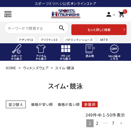
スポーツミツハシ公式オンラインストア
0
person
shopping_cart
search
もっと詳しく検索
アディゼロ
クリフトン10
バドミントンシューズ
AKTR
スポーツ
アイテム
ブランド
読み物
SALE品は
から選ぶ
から選ぶ
から選ぶ
こちら
HOME
ウィメンズウェア
スイム・競泳
ACCOUNT MENU
ようこそ ゲスト 様
スイム・競泳
meeting_room
person
ログイン
会員登録
並び替え
価格が安い順
価格が高い順
新着順
スポーツから選ぶ
349
件中
1
-
50
件表示
アイテムから選ぶ
1
2
…
7