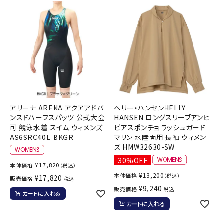
アリーナ ARENA アクアアドバ
ヘリー・ハンセンHELLY
ンスドハーフスパッツ 公式大会
HANSEN ロングスリーブアンヒ
可 競泳水着 スイム ウィメンズ
ビアスポンチョ ラッシュガード
AS6SRC40L-BKGR
マリン 水陸両用 長袖 ウィメン
ズ HMW32630-SW
30%OFF
¥
17,820
本体価格
（税込）
¥
13,200
本体価格
（税込）
¥
17,820
販売価格
税込
¥
9,240
販売価格
税込
カートに入れる
カートに入れる