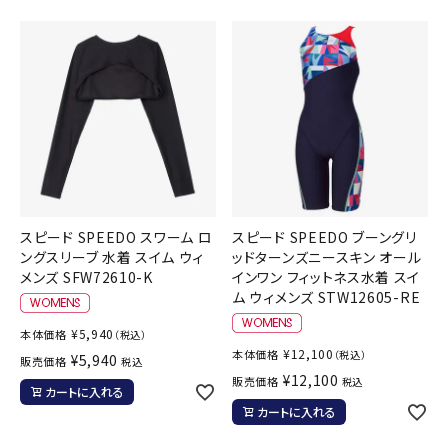
ブランドから選ぶ
SALE品はこちら
INFORMATIOM
ご利用ガイド
お問い合わせ
スピード SPEEDO スワーム ロ
スピード SPEEDO ブーングリ
メルマガ登録
ングスリーブ 水着 スイム ウィ
ッドターンズニースキン オール
メンズ SFW72610-K
インワン フィットネス水着 スイ
特定商取引法
ム ウィメンズ STW12605-RE
プライバシーポリシー
¥
5,940
本体価格
（税込）
¥
12,100
本体価格
（税込）
¥
5,940
販売価格
税込
¥
12,100
販売価格
税込
カートに入れる
カートに入れる