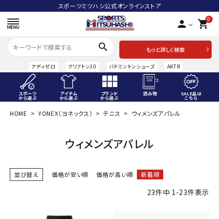
スポーツミツハシ公式オンラインストア
0
person
shopping_cart
search
もっと詳しく検索
アディゼロ
クリフトン10
バドミントンシューズ
AKTR
スポーツ
アイテム
ブランド
読み物
SALE品は
から選ぶ
から選ぶ
から選ぶ
こちら
HOME
YONEX（ヨネックス）
テニス
ウィメンズアパレル
ACCOUNT MENU
ようこそ ゲスト 様
ウィメンズアパレル
meeting_room
person
ログイン
会員登録
並び替え
価格が安い順
価格が高い順
新着順
スポーツから選ぶ
23
件中
1
-
23
件表示
アイテムから選ぶ