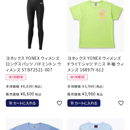
ブランドから選ぶ
SALE品はこちら
INFORMATIOM
ご利用ガイド
ヨネックス YONEX ウィメンズ
ヨネックス YONEX ウィメンズ
お問い合わせ
ロングスパッツ バドミントン ウ
ドライＴシャツ テニス 半袖 ウィ
ィメンズ STBF2521-007
メンズ 16897Y-612
メルマガ登録
特定商取引法
¥
6,600
¥
3,960
本体価格
本体価格
（税込）
（税込）
プライバシーポリシー
¥
6,600
¥
3,960
販売価格
販売価格
税込
税込
カートに入れる
カートに入れる