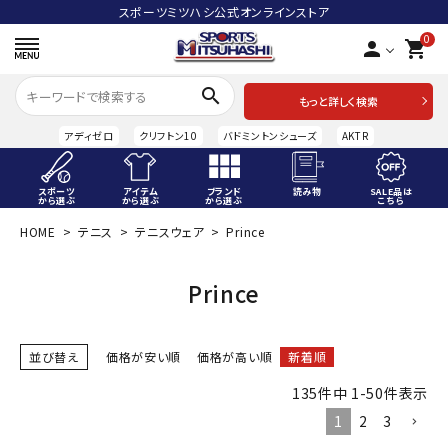
スポーツミツハシ公式オンラインストア
0
person
shopping_cart
search
もっと詳しく検索
アディゼロ
クリフトン10
バドミントンシューズ
AKTR
スポーツ
アイテム
ブランド
読み物
SALE品は
から選ぶ
から選ぶ
から選ぶ
こちら
HOME
テニス
テニスウェア
Prince
ACCOUNT MENU
ようこそ ゲスト 様
Prince
meeting_room
person
ログイン
会員登録
並び替え
価格が安い順
価格が高い順
新着順
スポーツから選ぶ
135
件中
1
-
50
件表示
アイテムから選ぶ
1
2
3