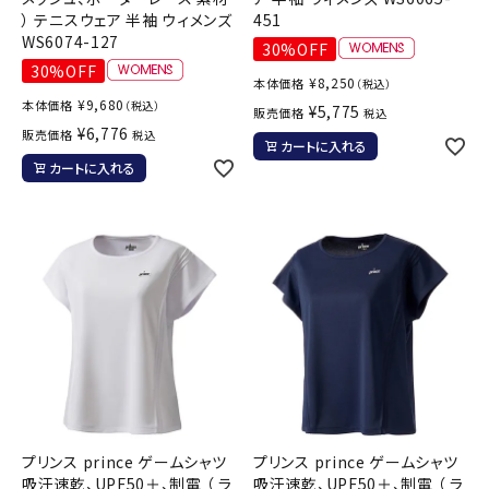
） テニスウェア 半袖 ウィメンズ
451
WS6074-127
30%OFF
30%OFF
¥
8,250
本体価格
（税込）
¥
9,680
本体価格
（税込）
¥
5,775
販売価格
税込
¥
6,776
販売価格
税込
カートに入れる
カートに入れる
プリンス prince ゲームシャツ
プリンス prince ゲームシャツ
吸汗速乾、UPF50＋、制電 （ ラ
吸汗速乾、UPF50＋、制電 （ ラ