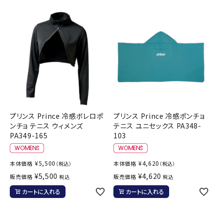
ブランドから選ぶ
SALE品はこちら
INFORMATIOM
ご利用ガイド
お問い合わせ
プリンス Prince 冷感ボレロポ
プリンス Prince 冷感ポンチョ
メルマガ登録
ンチョ テニス ウィメンズ
テニス ユニセックス PA348-
PA349-165
103
特定商取引法
プライバシーポリシー
¥
5,500
¥
4,620
本体価格
本体価格
（税込）
（税込）
¥
5,500
¥
4,620
販売価格
販売価格
税込
税込
カートに入れる
カートに入れる