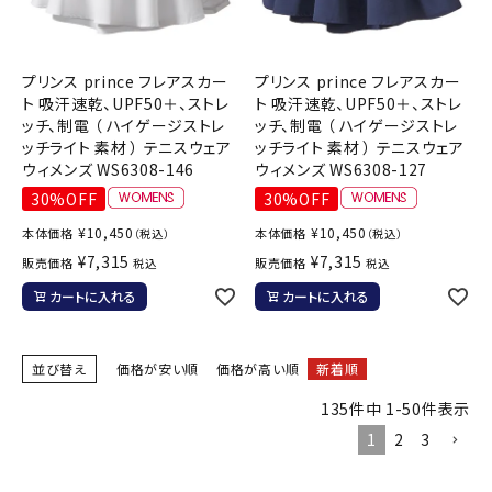
プリンス prince フレアスカー
プリンス prince フレアスカー
ト 吸汗速乾、UPF50＋、ストレ
ト 吸汗速乾、UPF50＋、ストレ
ッチ、制電 （ ハイゲージストレ
ッチ、制電 （ ハイゲージストレ
ッチライト 素材 ） テニスウェア
ッチライト 素材 ） テニスウェア
ウィメンズ WS6308-146
ウィメンズ WS6308-127
30%OFF
30%OFF
¥
10,450
¥
10,450
本体価格
本体価格
（税込）
（税込）
¥
7,315
¥
7,315
販売価格
販売価格
税込
税込
カートに入れる
カートに入れる
並び替え
価格が安い順
価格が高い順
新着順
135
件中
1
-
50
件表示
1
2
3