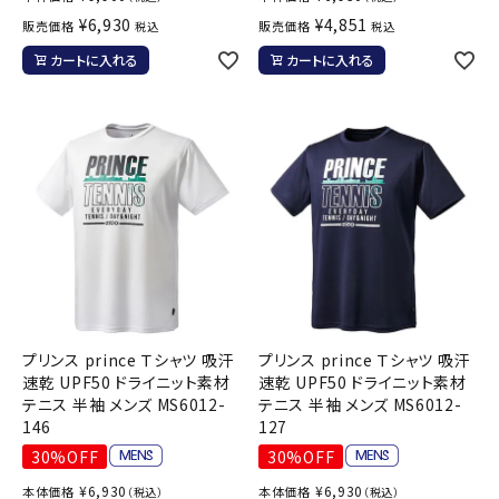
¥
6,930
¥
4,851
販売価格
販売価格
税込
税込
カートに入れる
カートに入れる
プリンス prince Ｔシャツ 吸汗
プリンス prince Ｔシャツ 吸汗
速乾 UPF50 ドライニット素材
速乾 UPF50 ドライニット素材
テニス 半袖 メンズ MS6012-
テニス 半袖 メンズ MS6012-
146
127
30%OFF
30%OFF
¥
6,930
¥
6,930
本体価格
本体価格
（税込）
（税込）