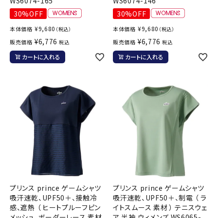
WS6074-165
WS6074-146
30%OFF
30%OFF
¥
9,680
¥
9,680
本体価格
本体価格
（税込）
（税込）
¥
6,776
¥
6,776
販売価格
販売価格
税込
税込
カートに入れる
カートに入れる
プリンス prince ゲームシャツ
プリンス prince ゲームシャツ
吸汗速乾、UPF50＋、接触冷
吸汗速乾、UPF50＋、制電 （ ラ
感、遮熱 （ ヒートプルーフピン
イトスムース 素材 ） テニスウェ
メッシュ、ボーダーレース 素材
ア 半袖 ウィメンズ WS6065-