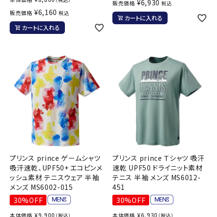
¥
6,930
販売価格
税込
¥
6,160
販売価格
税込
カートに入れる
カートに入れる
プリンス prince ゲームシャツ
プリンス prince Ｔシャツ 吸汗
吸汗速乾、UPF50+ エコピンメ
速乾 UPF50 ドライニット素材
ッシュ素材 テニスウェア 半袖
テニス 半袖 メンズ MS6012-
メンズ MS6002-015
451
30%OFF
30%OFF
¥
9,900
¥
6,930
本体価格
本体価格
（税込）
（税込）