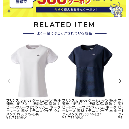
RELATED ITEM
よく一緒にチェックされている商品
プリンス prince ゲームシャツ 吸汗
プリンス prince ゲームシャツ 吸汗
プリンス
速乾、UPF50＋、接触冷感、遮熱 （
速乾、UPF50＋、接触冷感、遮熱 （
速乾、
ヒートプルーフピンメッシュ、ボーダ
ヒートプルーフピンメッシュ、ボーダ
ヒート
ーレース 素材 ） テニスウェア ウィ
ーレース 素材 ） テニスウェア 半袖
ーレー
メンズ WS6075-146
ウィメンズ WS6074-127
ウィメン
¥
6,776
¥
6,776
¥
6,77
(税込)
(税込)