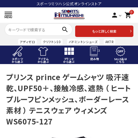
スポーツミツハシ公式オンラインストア
0
person
shopping_cart
search
もっと詳しく検索
アディゼロ
クリフトン10
バドミントンシューズ
AKTR
スポーツ
アイテム
ブランド
読み物
SALE品は
から選ぶ
から選ぶ
から選ぶ
こちら
ACCOUNT MENU
プリンス prince ゲームシャツ 吸汗速
ようこそ ゲスト 様
乾、UPF50＋、接触冷感、遮熱 （ ヒート
meeting_room
person
ログイン
会員登録
プルーフピンメッシュ、ボーダーレース
素材 ） テニスウェア ウィメンズ
スポーツから選ぶ
WS6075-127
アイテムから選ぶ